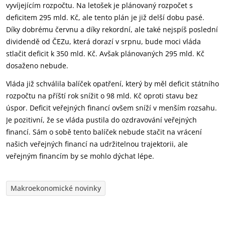
vyvíjejícím rozpočtu. Na letošek je plánovaný rozpočet s
deficitem 295 mld. Kč, ale tento plán je již delší dobu pasé.
Díky dobrému červnu a díky rekordní, ale také nejspíš poslední
dividendě od ČEZu, která dorazí v srpnu, bude moci vláda
stlačit deficit k 350 mld. Kč. Avšak plánovaných 295 mld. Kč
dosaženo nebude.
Vláda již schválila balíček opatření, který by měl deficit státního
rozpočtu na příští rok snížit o 98 mld. Kč oproti stavu bez
úspor. Deficit veřejných financí ovšem sníží v menším rozsahu.
Je pozitivní, že se vláda pustila do ozdravování veřejných
financí. Sám o sobě tento balíček nebude stačit na vrácení
našich veřejných financí na udržitelnou trajektorii, ale
veřejným financím by se mohlo dýchat lépe.
Makroekonomické novinky