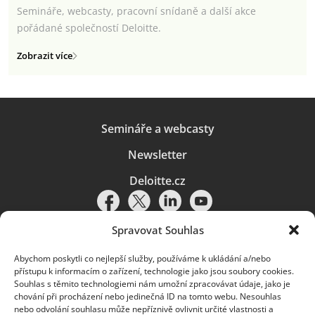
Semináře, webcasty, pracovní snídaně a další akce
pořádané společností Deloitte.
Zobrazit více
Semináře a webcasty
Newsletter
Deloitte.cz
Spravovat Souhlas
Abychom poskytli co nejlepší služby, používáme k ukládání a/nebo
Pravidla používání
|
Ochrana osobních údajů
|
Soubory cookies
|
přístupu k informacím o zařízení, technologie jako jsou soubory cookies.
Deloitte.cz
Souhlas s těmito technologiemi nám umožní zpracovávat údaje, jako je
chování při procházení nebo jedinečná ID na tomto webu. Nesouhlas
© 2026. Více informací najdete v
Pravidlech používání
.
nebo odvolání souhlasu může nepříznivě ovlivnit určité vlastnosti a