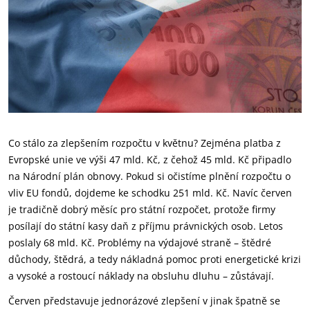
Co stálo za zlepšením rozpočtu v květnu? Zejména platba z
Evropské unie ve výši 47 mld. Kč, z čehož 45 mld. Kč připadlo
na Národní plán obnovy. Pokud si očistíme plnění rozpočtu o
vliv EU fondů, dojdeme ke schodku 251 mld. Kč. Navíc červen
je tradičně dobrý měsíc pro státní rozpočet, protože firmy
posílají do státní kasy daň z příjmu právnických osob. Letos
poslaly 68 mld. Kč. Problémy na výdajové straně – štědré
důchody, štědrá, a tedy nákladná pomoc proti energetické krizi
a vysoké a rostoucí náklady na obsluhu dluhu – zůstávají.
Červen představuje jednorázové zlepšení v jinak špatně se