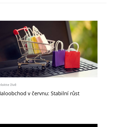
loitte živě
aloobchod v červnu: Stabilní růst