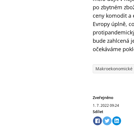
po zbytném zboží
ceny komodit a e
Evropy úplně, c
protipandemický
bude zahlcená je
očekáváme pokl
Makroekonomické 
Zveřejněno
1. 7. 2022
09:24
Sdílet