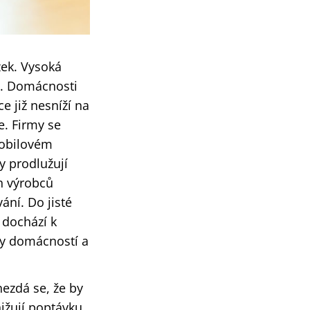
zek. Vysoká
ě. Domácnosti
e již nesníží na
e. Firmy se
mobilovém
y prodlužují
ch výrobců
ání. Do jisté
 dochází k
ny domácností a
ezdá se, že by
nižují poptávku