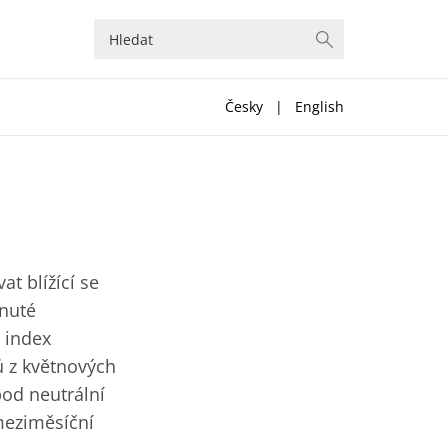
Česky
|
English
t blížící se
hnuté
ý index
 z květnových
pod neutrální
meziměsíční