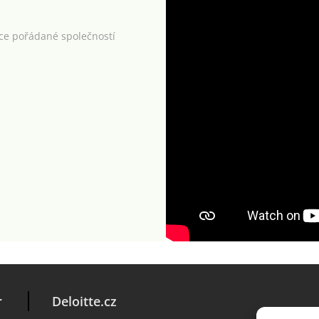
kce pořádané společností
r
Deloitte.cz