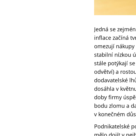
Jedná se zejmén
inflace začíná 
omezují nákupy z
stabilní nízkou 
stále potýkají 
odvětví) a rosto
dodavatelské lhů
dosáhla v květnu
doby firmy úspě
bodu zlomu a da
v konečném důsl
Podnikatelské po
mělo dojít v nej