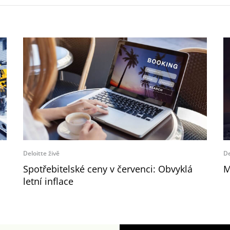
Deloitte živě
De
Spotřebitelské ceny v červenci: Obvyklá
M
letní inflace