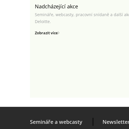
Nadcházející akce
Semináře, webcasty, pracovní snídaně a další a
Deloitte.
Zobrazit více
Semináře a webcasty
Newslette