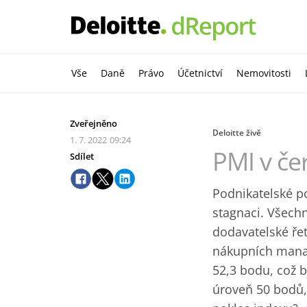
Vše
Daně
Právo
Účetnictví
Nemovitosti
Zveřejněno
Deloitte živě
1. 7. 2022
09:24
PMI v če
Sdílet
Podnikatelské p
stagnaci. Všech
dodavatelské řet
nákupních manaž
52,3 bodu, což b
úroveň 50 bodů,