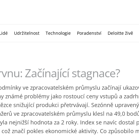
Lidé
Udržitelnost
Technologie
Poradenství
Deloitte živě
rvnu: Začínající stagnace?
odmínky ve zpracovatelském průmyslu začínají ukazova
ny známé problémy jako rostoucí ceny vstupů a zadr
ězce snižující produkci přetrvávají. Sezónně upraven
erů ve zpracovatelském průmyslu klesl na 49,0 bodů
yla nejnižší hodnota za 2 roky. Index se navíc dostal 
 což značí pokles ekonomické aktivity. Co způsobilo 