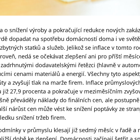
a o snížení výroby a pokračující redukce nových zaká
tvrdě dopadat na spotřebu domácností doma i ve svět
bytných statků a služeb. Jelikož se inflace v tomto roc
úroveň, nedá se očekávat zlepšení ani pro příští měsíc
se zadrhnutými dodavatelskými řetězci (hlavně v auto
ucími cenami materiálů a energií. Všechny tyto aspekt
ty a zvyšují tlak na marže firem. Inflace průmyslový
 již 27,9 procenta a pokračuje v meziměsíčním zvyšov
šně převáděly náklady do finálních cen, ale postupně
lší nárůst cen může vést ke snížení poptávky ze stra
edku snížení tržeb firem.
dmínky v průmyslu klesají již sedmý měsíc v řadě a n
bližší době ke zlepšení. Domácnosti začínají šetřit a s