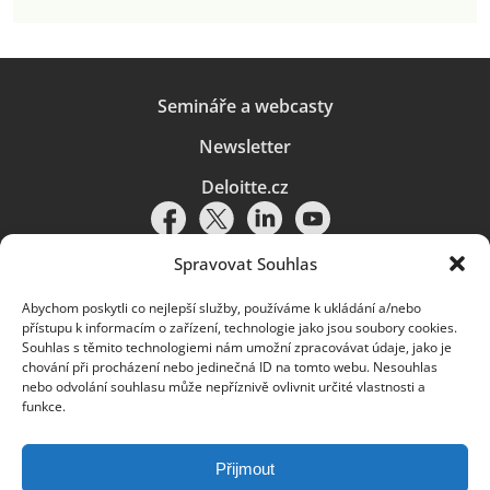
Semináře a webcasty
Newsletter
Deloitte.cz
Spravovat Souhlas
Abychom poskytli co nejlepší služby, používáme k ukládání a/nebo
Pravidla používání
|
Ochrana osobních údajů
|
Soubory cookies
|
přístupu k informacím o zařízení, technologie jako jsou soubory cookies.
Deloitte.cz
Souhlas s těmito technologiemi nám umožní zpracovávat údaje, jako je
chování při procházení nebo jedinečná ID na tomto webu. Nesouhlas
© 2026. Více informací najdete v
Pravidlech používání
.
nebo odvolání souhlasu může nepříznivě ovlivnit určité vlastnosti a
funkce.
Deloitte označuje jednu či více společností globální sítě členských
společností Deloitte Touche Tohmatsu Limited („DTTL“) a jejich dceřiné
a přidružené subjekty (souhrnně „organizace Deloitte“). Společnost DTTL
(rovněž označovaná jako „Deloitte Global“) a každá z jejích členských
Přijmout
společností a jejich přidružených subjektů je samostatným a nezávislým