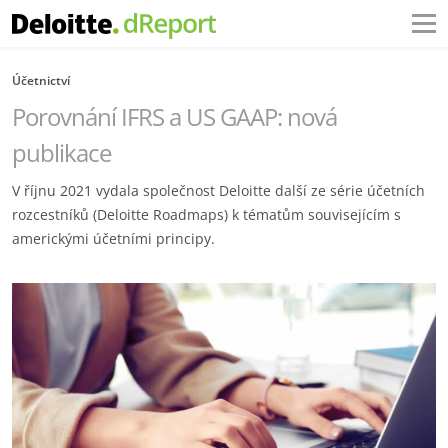
Účetnictví
Porovnání IFRS a US GAAP: nová
publikace
V říjnu 2021 vydala společnost Deloitte další ze série účetních
rozcestníků (Deloitte Roadmaps) k tématům souvisejícím s
americkými účetními principy.