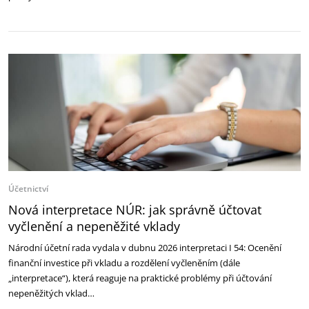
Účetnictví
Nová interpretace NÚR: jak správně účtovat
vyčlenění a nepeněžité vklady
Národní účetní rada vydala v dubnu 2026 interpretaci I 54: Ocenění
finanční investice při vkladu a rozdělení vyčleněním (dále
„interpretace“), která reaguje na praktické problémy při účtování
nepeněžitých vklad…