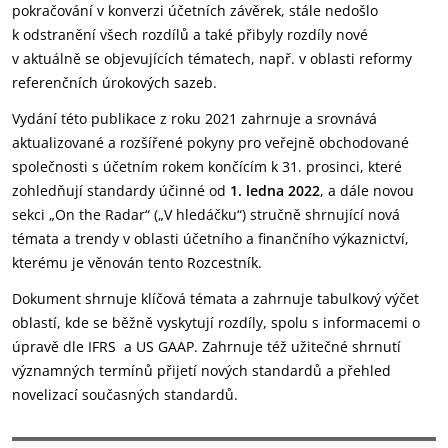
pokračování v konverzi účetních závěrek, stále nedošlo
k odstranění všech rozdílů a také přibyly rozdíly nové
v aktuálně se objevujících tématech, např. v oblasti reformy
referenčních úrokových sazeb.
Vydání této publikace z roku 2021 zahrnuje a srovnává
aktualizované a rozšířené pokyny pro veřejně obchodované
společnosti s účetním rokem končícím k 31. prosinci, které
zohledňují standardy účinné od
1. ledna 2022
, a dále novou
sekci „On the Radar“ („V hledáčku“) stručně shrnující nová
témata a trendy v oblasti účetního a finančního výkaznictví,
kterému je věnován tento Rozcestník.
Dokument shrnuje klíčová témata a zahrnuje tabulkový výčet
oblastí, kde se běžně vyskytují rozdíly, spolu s informacemi o
úpravě dle IFRS a US GAAP. Zahrnuje též užitečné shrnutí
významných termínů přijetí nových standardů a přehled
novelizací současných standardů.