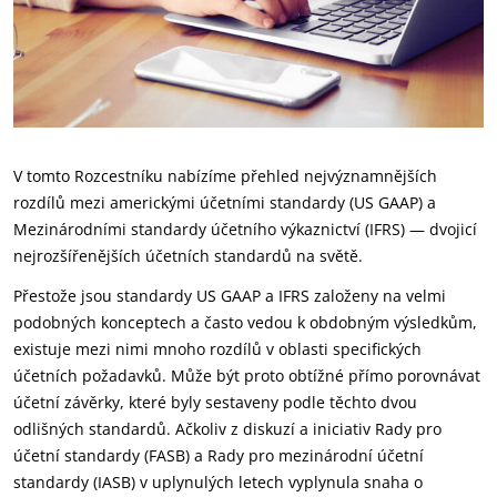
V tomto Rozcestníku nabízíme přehled nejvýznamnějších
rozdílů mezi americkými účetními standardy (US GAAP) a
Mezinárodními standardy účetního výkaznictví (IFRS) — dvojicí
nejrozšířenějších účetních standardů na světě.
Přestože jsou standardy US GAAP a IFRS založeny na velmi
podobných konceptech a často vedou k obdobným výsledkům,
existuje mezi nimi mnoho rozdílů v oblasti specifických
účetních požadavků. Může být proto obtížné přímo porovnávat
účetní závěrky, které byly sestaveny podle těchto dvou
odlišných standardů. Ačkoliv z diskuzí a iniciativ Rady pro
účetní standardy (FASB) a Rady pro mezinárodní účetní
standardy (IASB) v uplynulých letech vyplynula snaha o