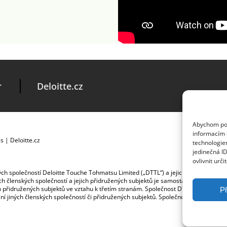
r
Deloitte.cz
Abychom posk
informacím o
es
|
Deloitte.cz
technologie
jedinečná I
ovlivnit urči
ských společností Deloitte Touche Tohmatsu Limited („DTTL“) a jejich dceřiné a př
jích členských společností a jejich přidružených subjektů je samostatným a nezá
jich přidružených subjektů ve vztahu k třetím stranám. Společnost DTTL a každá č
Př
ybení jiných členských společností či přidružených subjektů. Společnost DTTL služb