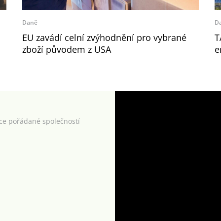
Daně
D
EU zavádí celní zvýhodnění pro vybrané
T
zboží původem z USA
e
kce pořádané společností