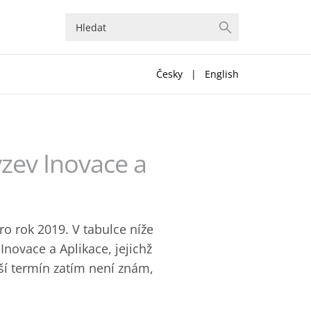
Česky
|
English
ýzev Inovace a
o rok 2019. V tabulce níže
ovace a Aplikace, jejichž
ší termín zatím není znám,