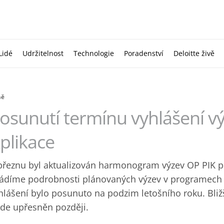
Lidé
Udržitelnost
Technologie
Poradenství
Deloitte živě
ně
osunutí termínu vyhlášení v
plikace
březnu byl aktualizován harmonogram výzev OP PIK pr
ádíme podrobnosti plánovaných výzev v programech In
hlášení bylo posunuto na podzim letošního roku. Bliž
de upřesněn později.