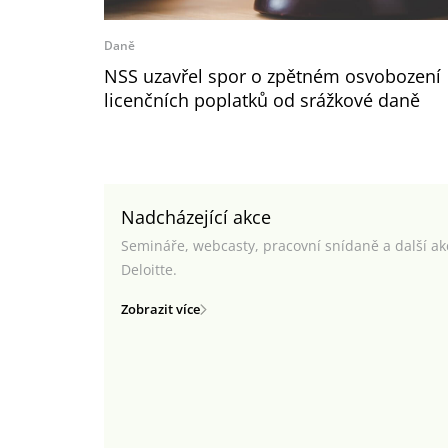
Daně
NSS uzavřel spor o zpětném osvobození
licenčních poplatků od srážkové daně
Nadcházející akce
Semináře, webcasty, pracovní snídaně a další a
Deloitte.
Zobrazit více