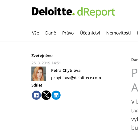
Vše
Daně
Právo
Účetnictví
Nemovitosti
Zveřejněno
Da
25. 3. 2019
14:51
P
Petra Chytilová
pchytilova@deloittece.com
A
Sdílet
V 
uv
vy
bu