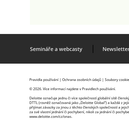
Semináře a webcasty
Newslette
Pravidla používání
|
Ochrana osobních údajů
|
Soubory cooki
© 2026. Více informací najdete v
Pravidlech používání
.
Deloitte označuje jednu či více společností globální sítě člen
DTTL (rovněž označovaná jako „Deloitte Global“) a každá z je
přijímat závazky za jinou z těchto členských společností a je
za své vlastní jednání či pochybení, nikoli za jednání či poch
www.deloitte.com/cz/onas
.