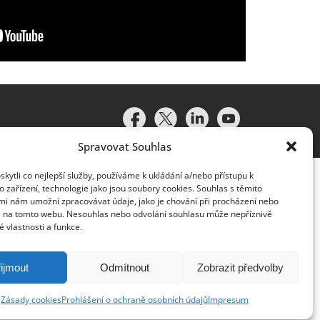
Spravovat Souhlas
ytli co nejlepší služby, používáme k ukládání a/nebo přístupu k
 zařízení, technologie jako jsou soubory cookies. Souhlas s těmito
mi nám umožní zpracovávat údaje, jako je chování při procházení nebo
D na tomto webu. Nesouhlas nebo odvolání souhlasu může nepříznivě
té vlastnosti a funkce.
idružené subjekty (souhrnně „organizace Deloitte“). Společnost
vislým právním subjektem, který není oprávněn zavazovat nebo
lenská společnost a přidružený subjekt nese odpovědnost pouze
ijmout
Odmítnout
Zobrazit předvolby
y klientům neposkytuje. Více informací najdete na adrese
Zásady cookies
Prohlášení o ochraně osobních údajů
Impresum