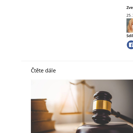
Zve
25.
Sdí
Čtěte dále