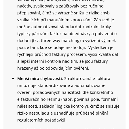
načetly, zvalidovaly a zaúčtovaly bez ručního
přepisování, čímž se výrazně snižuje riziko chyb
vznikajících při manuálním zpracování. Zároveň je
možné automatizovat standardní kontrolní kroky –
typicky párování faktur na objednávky a potvrzení o
dodání (tzv. three‑way matching) a vyřízení výjimek
pouze tam, kde se údaje neshodují. Výsledkem je
rychlejší průchod faktury procesem, vyšší kvalita dat
a lepší interní kontrola nad tím, že jsou faktury
hrazeny až po odpovídajícím ověření.
Menší míra chybovosti.
Strukturovaná e‑faktura
umožňuje standardizované a automatizované
ověření požadovaných náležitostí dle konkrétního
e‑fakturačního režimu (např. povinná pole, formální
náležitosti, základní logické kontroly), čímž se snižuje
riziko nesouladu a usnadňuje průběžné plnění
regulatorních požadavků.