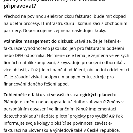
připravovat?
Přechod na povinnou elektronickou fakturaci bude mít dopad
na účetní procesy, IT infrastrukturu i komunikaci s obchodními
partnery. Doporučujeme zejména následující kroky:
Vtáhněte management do diskusí:
Stává se, že je řešení e-
fakturace vyhodnoceno jako úkol jen pro fakturační oddělení
nebo DPH odborníka. Nicméně celé téma je zejména ve velkých
firmách natolik komplexní, že vyžaduje propojení odborníků z
více oblastí, ať už jde o finanční oddělení, obchodní oddělení či
IT. Je zásadní získat podporu managementu, zdroje pro
financování daného řešení apod.
Zohledněte e-fakturaci ve vašich strategických plánech:
Plánujete změnu nebo upgrade účetního softwaru? Změny v
personálním obsazení ve finančním týmu? Implementaci
datového skladu? Hledáte pilotní projekty pro využití AI? Pak
informujte svoje kolegy o blížící se povinnosti zavést e-
fakturaci na Slovensku a výhledově také v České republice.