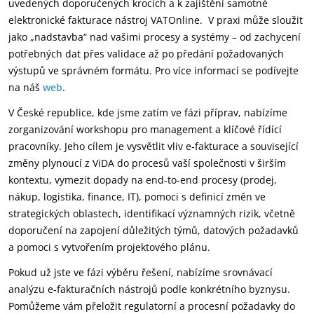
uvedených doporučených krocích a k zajištění samotné
elektronické fakturace nástroj VATOnline. V praxi může sloužit
jako „nadstavba“ nad vašimi procesy a systémy – od zachycení
potřebných dat přes validace až po předání požadovaných
výstupů ve správném formátu. Pro více informací se podívejte
na náš
web
.
V České republice, kde jsme zatím ve fázi příprav, nabízíme
zorganizování workshopu pro management a klíčové řídící
pracovníky. Jeho cílem je vysvětlit vliv e‑fakturace a související
změny plynoucí z ViDA do procesů vaší společnosti v širším
kontextu, vymezit dopady na end‑to‑end procesy (prodej,
nákup, logistika, finance, IT), pomoci s definicí změn ve
strategických oblastech, identifikací významných rizik, včetně
doporučení na zapojení důležitých týmů, datových požadavků
a pomoci s vytvořením projektového plánu.
Pokud už jste ve fázi výběru řešení, nabízíme srovnávací
analýzu e‑fakturačních nástrojů podle konkrétního byznysu.
Pomůžeme vám přeložit regulatorní a procesní požadavky do