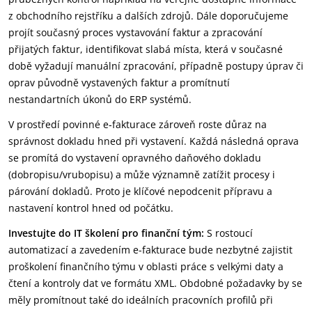
z obchodního rejstříku a dalších zdrojů. Dále doporučujeme
projít současný proces vystavování faktur a zpracování
přijatých faktur, identifikovat slabá místa, která v současné
době vyžadují manuální zpracování, případně postupy úprav či
oprav původně vystavených faktur a promítnutí
nestandartních úkonů do ERP systémů.
V prostředí povinné e‑fakturace zároveň roste důraz na
správnost dokladu hned při vystavení. Každá následná oprava
se promítá do vystavení opravného daňového dokladu
(dobropisu/vrubopisu) a může významně zatížit procesy i
párování dokladů. Proto je klíčové nepodcenit přípravu a
nastavení kontrol hned od počátku.
Investujte do IT školení pro finanční tým:
S rostoucí
automatizací a zavedením e-fakturace bude nezbytné zajistit
proškolení finančního týmu v oblasti práce s velkými daty a
čtení a kontroly dat ve formátu XML. Obdobné požadavky by se
měly promítnout také do ideálních pracovních profilů při