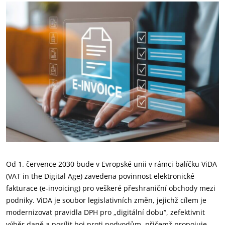
Od 1. července 2030 bude v Evropské unii v rámci balíčku ViDA
(VAT in the Digital Age) zavedena povinnost elektronické
fakturace (e‑invoicing) pro veškeré přeshraniční obchody mezi
podniky. ViDA je soubor legislativních změn, jejichž cílem je
modernizovat pravidla DPH pro „digitální dobu“, zefektivnit
výběr daně a posílit boj proti podvodům, přičemž propojuje