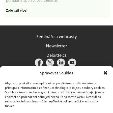
pořádané společností Deloitte.
Zobrazit více
Semináře a webcasty
Newsletter
Deloitte.cz
Spravovat Souhlas
Abychom poskytli co nejlepší služby, používáme k ukládání a/nebo
Pravidla používání
|
Ochrana osobních údajů
|
Soubory cookies
|
přístupu k informacím o zařízení, technologie jako jsou soubory cookies.
Deloitte.cz
Souhlas s těmito technologiemi nám umožní zpracovávat údaje, jako je
chování při procházení nebo jedinečná ID na tomto webu. Nesouhlas
© 2026. Více informací najdete v
Pravidlech používání
.
nebo odvolání souhlasu může nepříznivě ovlivnit určité vlastnosti a
funkce.
Deloitte označuje jednu či více společností globální sítě členských
společností Deloitte Touche Tohmatsu Limited („DTTL“) a jejich dceřiné