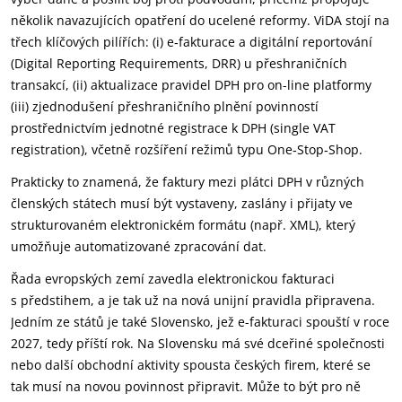
několik navazujících opatření do ucelené reformy. ViDA stojí na
třech klíčových pilířích: (i) e‑fakturace a digitální reportování
(Digital Reporting Requirements, DRR) u přeshraničních
transakcí, (ii) aktualizace pravidel DPH pro on-line platformy
(iii) zjednodušení přeshraničního plnění povinností
prostřednictvím jednotné registrace k DPH (single VAT
registration), včetně rozšíření režimů typu One‑Stop‑Shop.
Prakticky to znamená, že faktury mezi plátci DPH v různých
členských státech musí být vystaveny, zaslány i přijaty ve
strukturovaném elektronickém formátu (např. XML), který
umožňuje automatizované zpracování dat.
Řada evropských zemí zavedla elektronickou fakturaci
s předstihem, a je tak už na nová unijní pravidla připravena.
Jedním ze států je také Slovensko, jež e-fakturaci spouští v roce
2027, tedy příští rok. Na Slovensku má své dceřiné společnosti
nebo další obchodní aktivity spousta českých firem, které se
tak musí na novou povinnost připravit. Může to být pro ně