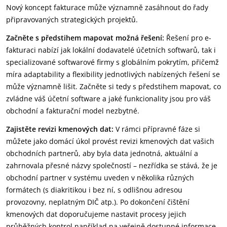
Nový koncept fakturace může významně zasáhnout do řady
připravovaných strategických projektů.
Začněte s předstihem mapovat možná řešení:
Řešení pro e-
fakturaci nabízí jak lokální dodavatelé účetních softwarů, tak i
specializované softwarové firmy s globálním pokrytím, přičemž
míra adaptability a flexibility jednotlivých nabízených řešení se
může významně lišit. Začněte si tedy s předstihem mapovat, co
zvládne váš účetní software a jaké funkcionality jsou pro váš
obchodní a fakturační model nezbytné.
Zajistěte revizi kmenových dat:
V rámci přípravné fáze si
můžete jako domácí úkol provést revizi kmenových dat vašich
obchodních partnerů, aby byla data jednotná, aktuální a
zahrnovala přesné názvy společností – nezřídka se stává, že je
obchodní partner v systému uveden v několika různých
formátech (s diakritikou i bez ní, s odlišnou adresou
provozovny, neplatným DIČ atp.). Po dokončení čištění
kmenových dat doporučujeme nastavit procesy jejich
průběžných kontrol například na veřejně dostupné informace