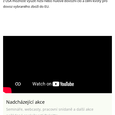
z USA možnost využít nižší nebo nulové dovozní clo a celní kvóty pro
dovoz vybraného zboží do EU.
Nadcházející akce
Semináře, webcasty, pracovní snídaně a další akce