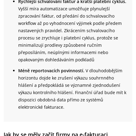
Rychlejší schvalování faktur a kratší platební cyklus.
Vyšší míra automatizace umožňuje plynulejší
zpracování faktur, od předání do schvalovacího
workflow až po vyhodnocení výjimek podle předem
nastavených pravidel. Zkrácením schvalovacího
procesu se zrychluje i platební cyklus, protože se
minimalizují prodlevy způsobené ručním
přeposíláním, neúplnými informacemi nebo
opakovaným dohledáváním podkladů
Méně reportovacích povinností.
V dlouhodobějším
horizontu dojde ke zrušení výkazu souhrnného
hlášení a předpokládá se významné zjednodušení
výkazu kontrolního hlášení. Finanční úřad bude mít k
dispozici obdobná data přímo ze systémů
elektronické fakturace.
Jak by se měly začít firmy na e-fakturaci