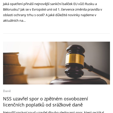
Jaká opatření přináší nejnovější sankční balíček EU vůči Rusku a
Bělorusku? Jak se v Evropské unii od 1. července změnila pravidla v
oblasti ochrany trhu s ocelí? A jaké důležité novinky najdeme v
aktuálních na…
Daně
NSS uzavřel spor o zpětném osvobození
licenčních poplatků od srážkové daně
Nejvyšší správní soud uzavřel dlouho sledovaný spor, který se týkal