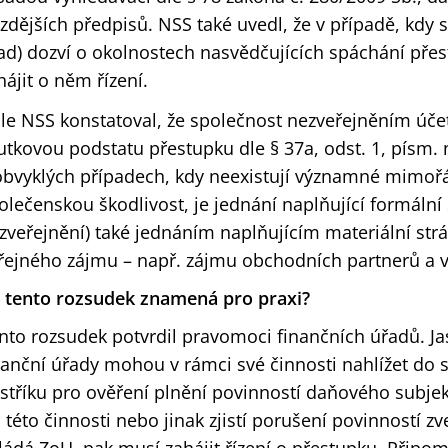
zdějších předpisů. NSS také uvedl, že v případě, kdy s
ad) dozví o okolnostech nasvědčujících spáchání pře
hájit o něm řízení.
le NSS konstatoval, že společnost nezveřejněním účet
utkovou podstatu přestupku dle § 37a, odst. 1, písm. 
obvyklých případech, kdy neexistují významné mimořá
olečenskou škodlivost, je jednání naplňující formální 
zveřejnění) také jednáním naplňujícím materiální strá
řejného zájmu – např. zájmu obchodních partnerů a vě
 tento rozsudek znamená pro praxi?
nto rozsudek potvrdil pravomoci finančních úřadů. Ja
nanční úřady mohou v rámci své činnosti nahlížet do s
jstříku pro ověření plnění povinností daňového subje
i této činnosti nebo jinak zjistí porušení povinností zv