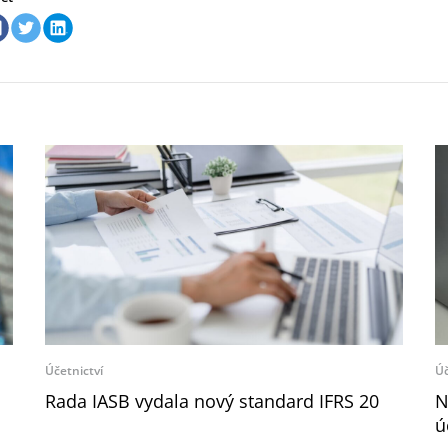
Účetnictví
Úč
Rada IASB vydala nový standard IFRS 20
N
ú