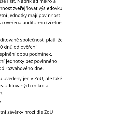
e lišit. Například mikro a
nnost zveřejňovat výsledovku
etní jednotky mají povinnost
yla ověřena auditorem (včetně
ditované společnosti platí, že
30 dnů od ověření
 splnění obou podmínek,
tní jednotky bez povinného
 od rozvahového dne.
u uvedeny jen v ZoU, ale také
neauditovaných mikro a
h.
?
tní závěrky hrozí dle ZoU