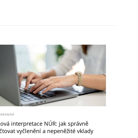
etnictví
ová interpretace NÚR: jak správně
čtovat vyčlenění a nepeněžité vklady