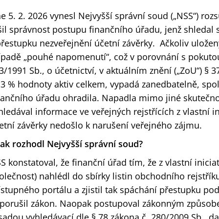
e 5. 2. 2026 vynesl Nejvyšší správní soud („NSS“) roz
šil správnost postupu finančního úřadu, jenž shledal
přestupku nezveřejnění účetní závěrky. Ačkoliv ulože
ípadě „pouhé napomenutí“, což v porovnání s pokutou
3/1991 Sb., o účetnictví, v aktuálním znění („ZoU“) § 
 3 % hodnoty aktiv celkem, vypadá zanedbatelně, spo
nančního úřadu ohradila. Napadla mimo jiné skutečnos
hledával informace ve veřejných rejstřících z vlastní i
etní závěrky nedošlo k narušení veřejného zájmu.
jak rozhodl Nejvyšší správní soud?
S konstatoval, že finanční úřad tím, že z vlastní inicia
olečnost) nahlédl do sbírky listin obchodního rejstří
ístupného portálu a zjistil tak spáchání přestupku pod
porušil zákon. Naopak postupoval zákonným způsobe
sadou vyhledávací dle § 78 zákona č. 280/2009 Sb., da