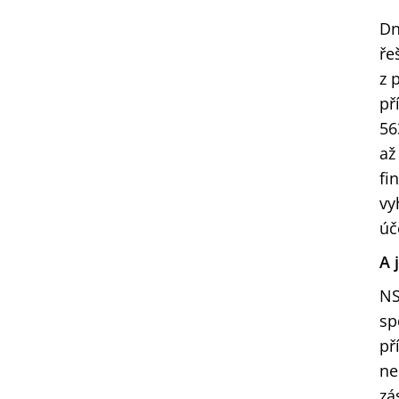
Dn
ře
z 
př
56
až
fi
vy
úč
A 
NS
sp
př
ne
zá