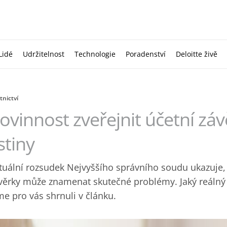
Lidé
Udržitelnost
Technologie
Poradenství
Deloitte živě
tnictví
ovinnost zveřejnit účetní záv
istiny
tuální rozsudek Nejvyššího správního soudu ukazuje, 
věrky může znamenat skutečné problémy. Jaký reálný 
me pro vás shrnuli v článku.