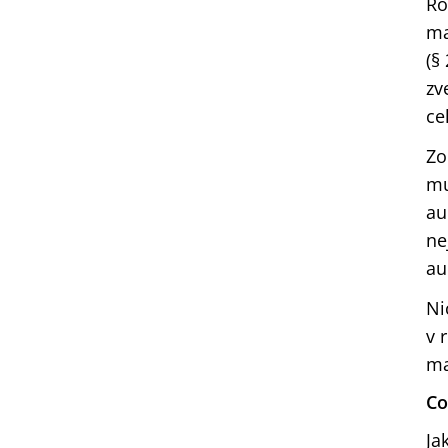
Ro
ma
(§
zv
ce
Zo
mu
au
ne
au
Ni
v 
ma
Co
Ja