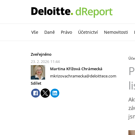
Vše
Daně
Právo
Účetnictví
Nemovitosti
Zveřejněno
Úče
23. 2. 2026
11:44
P
Martina Křížová Chrámecká
mkrizovachramecka@deloittece.com
l
Sdílet
Ak
zá
js