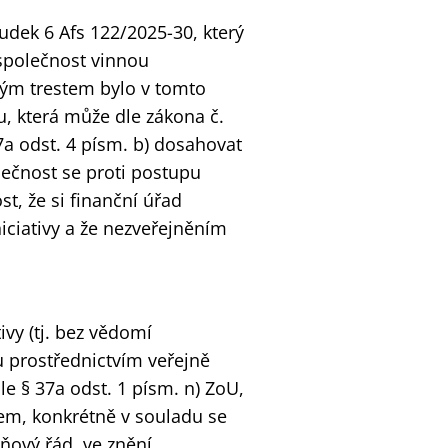
sudek 6 Afs 122/2025-30, který
 společnost vinnou
ným trestem bylo v tomto
, která může dle zákona č.
37a odst. 4 písm. b) dosahovat
lečnost se proti postupu
t, že si finanční úřad
niciativy a že nezveřejněním
tivy (tj. bez vědomí
ku prostřednictvím veřejně
le § 37a odst. 1 písm. n) ZoU,
m, konkrétně v souladu se
ňový řád, ve znění