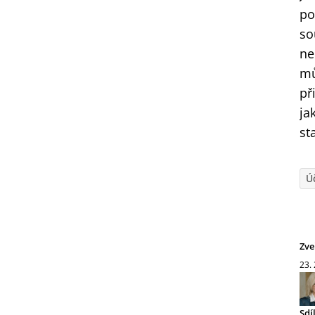
po
so
ne
mů
př
ja
st
Ú
Zve
23.
Sdí