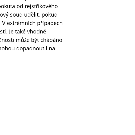
pokuta od rejstříkového
kový soud udělit, pokud
y. V extrémních případech
sti. Je také vhodné
čnosti může být chápáno
 mohou dopadnout i na