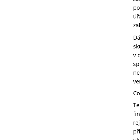
po
úř
za
Dá
sk
v 
sp
ne
ve
Co
Te
fi
re
př