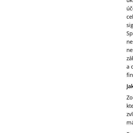
uk
úč
ce
si
Sp
ne
ne
zá
a 
fi
Ja
Zo
kt
zv
má