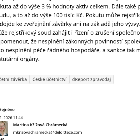
kuta až do výše 3 % hodnoty aktiv celkem. Dále také 
udu, a to až do výše 100 tisíc Kč. Pokutu může rejstří
dojde ke zveřejnění závěrky ani na základě jeho výzv
že rejstříkový soud zahájit i řízení o zrušení společno
ipomenout, že nesplnění zákonných povinností spole
ko nesplnění péče řádného hospodáře, a sankce tak
atutární orgány.
četní závěrka
České účetnictví
dReport zpravodaj
řejněno
 2. 2026
11:44
Martina Křížová Chrámecká
mkrizovachramecka@deloittece.com
let