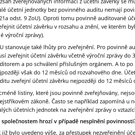
zsah zveřejňovaných informací z účetní závěrky se můž
lé účetní jednotky bez povinného auditu nemají povi
 21a odst. 9 ZoU). Oproti tomu povinně auditované úč
eřejnit účetní závěrku v rozsahu a znění, ve kterém b
lé výroční zprávy).
U stanovuje také lhůty pro zveřejnění. Pro povinně au
sí zveřejnit účetní závěrku včetně výroční zprávy do 
ditorem a po schválení příslušným orgánem. A to po
jpozději však do 12 měsíců od rozvahového dne. Úče
ditu zveřejní účetní závěrku nejpozději do 12 měsíců
cméně listiny, které jsou povinně zveřejňovány, nejso
rejstříkovém zákoně. Často se například zapomíná u 
lých účetních jednotek na zveřejnění zprávy o vztazíc
 společnostem hrozí v případě nesplnění povinnosti
k již bylo uvedeno výše, za přestupek nezveřejnění úče