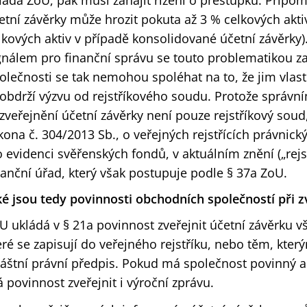
ládá ZoU, pak musí zahájit řízení o přestupku. Připo
etní závěrky může hrozit pokuta až 3 % celkových akt
lkových aktiv v případě konsolidované účetní závěrky
gnálem pro finanční správu se touto problematikou zač
olečnosti se tak nemohou spoléhat na to, že jim vlast
obdrží výzvu od rejstříkového soudu. Protože správ
zveřejnění účetní závěrky není pouze rejstříkový soud
kona č. 304/2013 Sb., o veřejných rejstřících právnick
o evidenci svěřenských fondů, v aktuálním znění („rejst
nanční úřad, který však postupuje podle § 37a ZoU.
ké jsou tedy povinnosti obchodních společností při zv
U ukládá v § 21a povinnost zveřejnit účetní závěrku
eré se zapisují do veřejného rejstříku, nebo těm, kter
láštní právní předpis. Pokud má společnost povinný 
 povinnost zveřejnit i výroční zprávu.