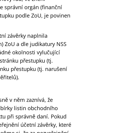
e správní orgán (finanční
stupku podle ZoU, je povinen
ní závěrky naplnila
n) ZoU a dle judikatury NSS
dné okolnosti vylučující
stránku přestupku (tj.
nku přestupku (tj. narušení
řitelů).
sně v něm zaznívá, že
bírky listin obchodního
ktu při správně daní. Pokud
eřejnění účetní závěrky, které