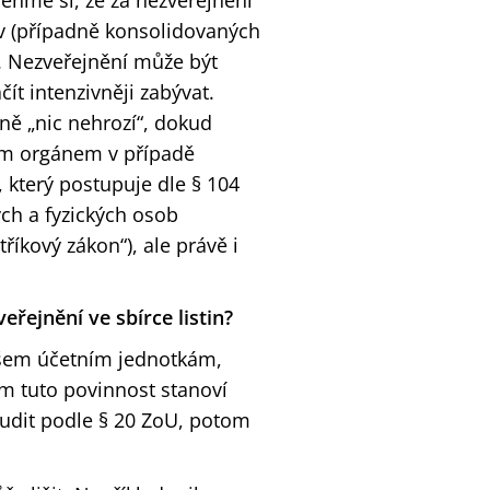
meňme si, že za nezveřejnění
iv (případně konsolidovaných
). Nezveřejnění může být
ít intenzivněji zabývat.
ně „nic nehrozí“, dokud
ním orgánem v případě
, který postupuje dle § 104
ých a fyzických osob
říkový zákon“), ale právě i
eřejnění ve sbírce listin?
 všem účetním jednotkám,
ým tuto povinnost stanoví
audit podle § 20 ZoU, potom