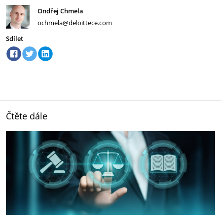
Ondřej Chmela
ochmela@deloittece.com
Sdílet
Čtěte dále