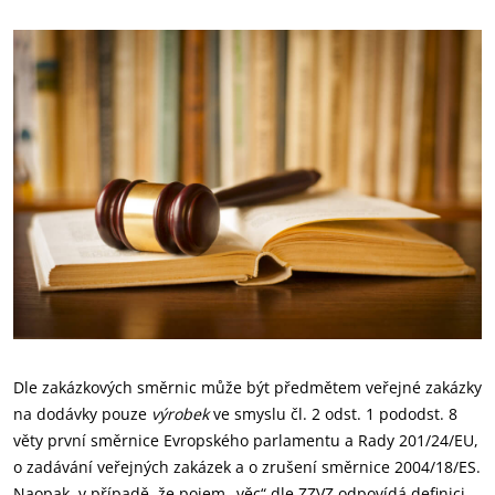
Dle zakázkových směrnic může být předmětem veřejné zakázky
na dodávky pouze
výrobek
ve smyslu čl. 2 odst. 1 pododst. 8
věty první směrnice Evropského parlamentu a Rady 201/24/EU,
o zadávání veřejných zakázek a o zrušení směrnice 2004/18/ES.
Naopak, v případě, že pojem „věc“ dle ZZVZ odpovídá definici