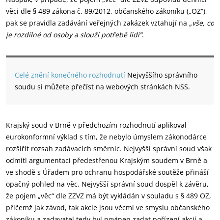
věci dle § 489 zákona č. 89/2012, občanského zákoníku („OZ“),
pak se pravidla zadávání veřejných zakázek vztahují na
„vše, co
je rozdílné od osoby a slouží potřebě lidí“
.
Celé znění konečného rozhodnutí
Nejvyššího správního
soudu si můžete přečíst na webových stránkách NSS.
Krajský soud v Brně v předchozím rozhodnutí aplikoval
eurokonformní výklad s tím, že nebylo úmyslem zákonodárce
rozšířit rozsah zadávacích směrnic. Nejvyšší správní soud však
odmítl argumentaci předestřenou Krajským soudem v Brně a
ve shodě s Úřadem pro ochranu hospodářské soutěže přináší
opačný pohled na věc. Nejvyšší správní soud dospěl k závěru,
že pojem „věc“ dle ZZVZ má být vykládán v souladu s § 489 OZ,
přičemž jak závod, tak akcie jsou věcmi ve smyslu občanského
zákoníku a zadavatel tedy byl povinen zadat pořízení akcií a