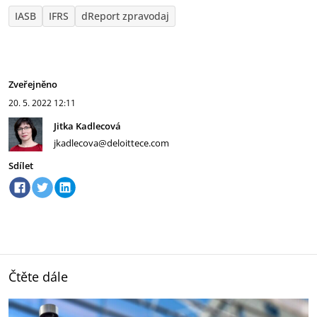
IASB
IFRS
dReport zpravodaj
Zveřejněno
20. 5. 2022
12:11
Jitka Kadlecová
jkadlecova@deloittece.com
Sdílet
Čtěte dále