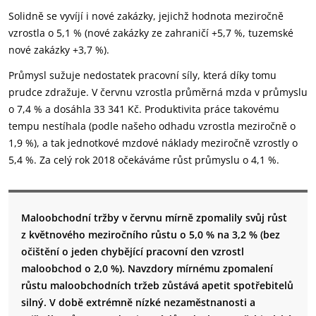
Solidně se vyvíjí i no
vé zakázky, jejich
ž hodnota meziročně
vzrostla o 5,1 % (nové zakázky ze zahraničí +5,7 %, tuzemské
nové zakázky +3,7 %).
Průmysl sužuje nedostatek pracovní síly, která díky tomu
prudce zdražuje. V červnu vzrostla průměrná mzda v průmyslu
o 7,4 % a dosáhla 33 341 Kč. Produktivita práce takovému
tempu nestíhala (podle našeho odhadu vzrostla meziročně o
1,9 %), a tak jednotkové mzdové náklady meziročně vzrostly o
5,4 %
. Za celý rok 2018 o
čeká
vá
me růst průmyslu o 4,1 %.
Maloobchodní tržby v
červnu mírně zpomalily svůj růst
z květnového meziročního růstu o 5,0 % na 3,2 % (bez
očištění o jeden chybějící pra
covní den vzrostl
maloobchod o 2,0 %).
Navzdory mírnému zpomalení
růstu maloobchodních tržeb zůstává apetit spotřebitelů
silný. V době extrémně nízké nezaměstnanosti a