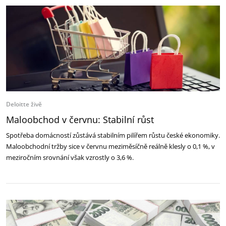
Deloitte živě
Maloobchod v červnu: Stabilní růst
Spotřeba domácností zůstává stabilním pilířem růstu české ekonomiky.
Maloobchodní tržby sice v červnu meziměsíčně reálně klesly o 0,1 %, v
meziročním srovnání však vzrostly o 3,6 %.