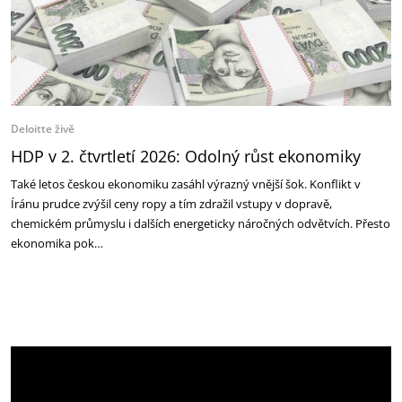
Deloitte živě
HDP v 2. čtvrtletí 2026: Odolný růst ekonomiky
Také letos českou ekonomiku zasáhl výrazný vnější šok. Konflikt v
Íránu prudce zvýšil ceny ropy a tím zdražil vstupy v dopravě,
chemickém průmyslu i dalších energeticky náročných odvětvích. Přesto
ekonomika pok…