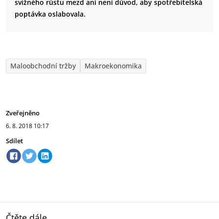
svižného růstu mezd ani není důvod, aby spotřebitelská
poptávka oslabovala.
Maloobchodní tržby
Makroekonomika
Zveřejněno
6. 8. 2018
10:17
Sdílet
Čtěte dále