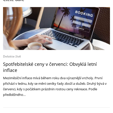
Deloitte živě
Spotřebitelské ceny v červenci: Obvyklá letní
inflace
Meziměsíční inflace mívá během roku dva výraznější vrcholy. První
přichází v lednu, kdy se mění ceníky řady zboží a služeb. Druhý bývá v
červenci, kdy s počátkem prázdnin rostou ceny rekreace. Podle
předběžného…