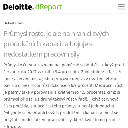
Deloitte živě
Průmysl roste, je ale na hranici svých
produkčních kapacit a bojuje s
nedostatkem pracovní síly
Průmysl v červnu zaznamenal poměrně solidní čísla, když proti
červnu roku 2017 vzrostl o 3,4 procenta. Zohledníme-li fakt, že
loňský červen měl o jeden pracovní den více než ten letošní,
pak šlo o meziroční růst dokonce o 6,9 procent. Meziroční růst
je patrný také v porovnání s květnem (o 1,5 procenta), čímž si
průmysl připsal už druhý takový růst v řadě. I když červnová
čísla potěšila, situace českého průmyslu není jednoduchá.
Pohybuje se na hranici svých produkčních kapacit a musí se
potýkat s nedostatkem pracovní síly, která kvůli tomu prudce
zdražuje.