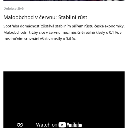
Deloitte živě
Maloobchod v červnu: Stabilní růst
Spotřeba domácností zůstává stabilním pilířem růstu české ekonomiky.
Maloobchodní tržby sice v červnu meziměsíčně reálně klesly o 0,1 %, v
meziročním srovnání však vzrostly o 3,6 %.