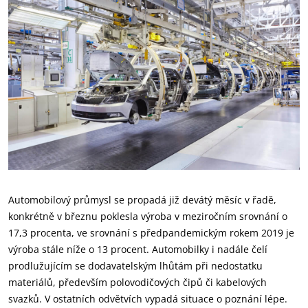
Automobilový průmysl se propadá již devátý měsíc v řadě,
konkrétně v březnu poklesla výroba v meziročním srovnání o
17,3 procenta, ve srovnání s předpandemickým rokem 2019 je
výroba stále níže o 13 procent. Automobilky i nadále čelí
prodlužujícím se dodavatelským lhůtám při nedostatku
materiálů, především polovodičových čipů či kabelových
svazků. V ostatních odvětvích vypadá situace o poznání lépe.