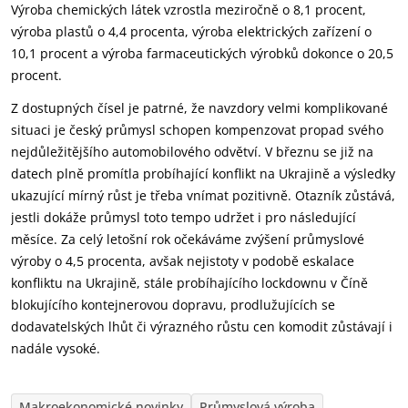
Výroba chemických látek vzrostla meziročně o 8,1 procent,
výroba plastů o 4,4 procenta, výroba elektrických zařízení o
10,1 procent a výroba farmaceutických výrobků dokonce o 20,5
procent.
Z dostupných čísel je patrné, že navzdory velmi komplikované
situaci je český průmysl schopen kompenzovat propad svého
nejdůležitějšího automobilového odvětví. V březnu se již na
datech plně promítla probíhající konflikt na Ukrajině a výsledky
ukazující mírný růst je třeba vnímat pozitivně. Otazník zůstává,
jestli dokáže průmysl toto tempo udržet i pro následující
měsíce. Za celý letošní rok očekáváme zvýšení průmyslové
výroby o 4,5 procenta, avšak nejistoty v podobě eskalace
konfliktu na Ukrajině, stále probíhajícího lockdownu v Číně
blokujícího kontejnerovou dopravu, prodlužujících se
dodavatelských lhůt či výrazného růstu cen komodit zůstávají i
nadále vysoké.
Makroekonomické novinky
Průmyslová výroba