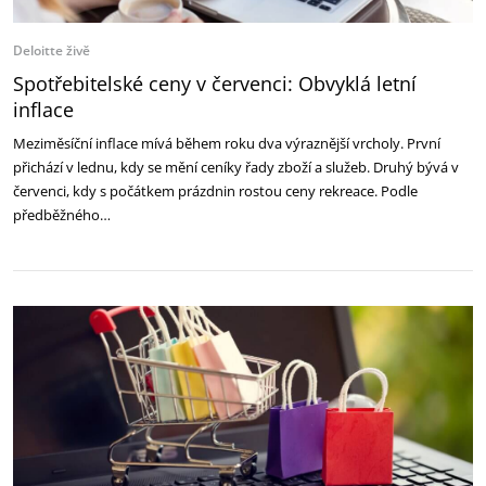
Deloitte živě
Spotřebitelské ceny v červenci: Obvyklá letní
inflace
Meziměsíční inflace mívá během roku dva výraznější vrcholy. První
přichází v lednu, kdy se mění ceníky řady zboží a služeb. Druhý bývá v
červenci, kdy s počátkem prázdnin rostou ceny rekreace. Podle
předběžného…