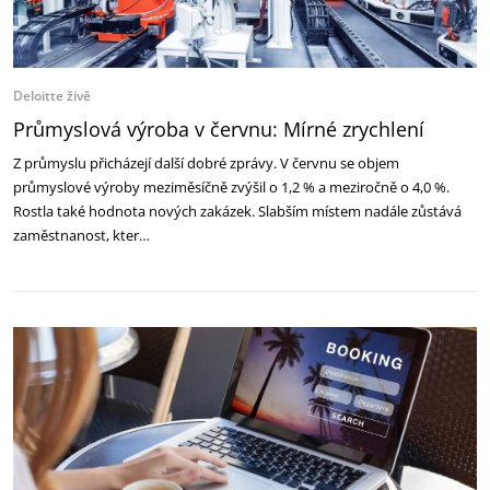
Deloitte živě
Průmyslová výroba v červnu: Mírné zrychlení
Z průmyslu přicházejí další dobré zprávy. V červnu se objem
průmyslové výroby meziměsíčně zvýšil o 1,2 % a meziročně o 4,0 %.
Rostla také hodnota nových zakázek. Slabším místem nadále zůstává
zaměstnanost, kter…