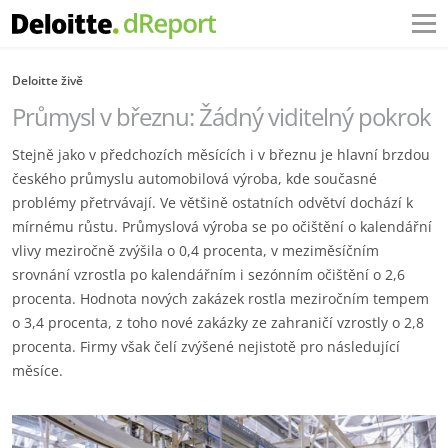
Deloitte živě
Průmysl v březnu: Žádný viditelný pokrok
Stejně jako v předchozích měsících i v březnu je hlavní brzdou
českého průmyslu automobilová výroba, kde současné
problémy přetrvávají. Ve většině ostatních odvětví dochází k
mírnému růstu. Průmyslová výroba se po očištění o kalendářní
vlivy meziročně zvýšila o 0,4 procenta, v meziměsíčním
srovnání vzrostla po kalendářním i sezónním očištění o 2,6
procenta. Hodnota nových zakázek rostla meziročním tempem
o 3,4 procenta, z toho nové zakázky ze zahraničí vzrostly o 2,8
procenta. Firmy však čelí zvýšené nejistotě pro následující
měsíce.