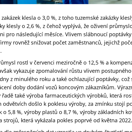
akázek klesla o 3,0 %, z toho tuzemské zakázky klesl
ky klesly o 2,6 %, z čehož vyplývá, že oživení průmysl
ni pro následující měsíce. Vlivem slábnoucí poptávky
 firmy rovněž snižovat počet zaměstnanců, jejichž poče
.
ůmysl rostl v červenci meziročně o 12,5 % a kompenz
avšak vykazuje zpomalování růstu vlivem postupného
dny z minulého roku a také ochlazující poptávky, což
rácení doby dodání vozů koncovým zákazníkům. Výrazn
 řadě také výroba farmaceutických výrobků, která rost
h odvětvích došlo k poklesu výroby, za zmínku stojí p
 o 5,8 %, výroby plastů o 8,7 %, výroby základních k
 strojů, která vykázala pokles poprvé od května 2022