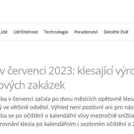
Lidé
Udržitelnost
Technologie
Poradenství
Deloitte živě
 červenci 2023: klesající výr
ových zakázek
ba v červenci začala po dvou měsících opětovně klesa
ý ve většině odvětví. Výhled není pozitivní ani pro nás
a se po očištění o kalendářní vlivy meziročně snížila
ovnání klesla po kalendářním i sezónním očištění o 