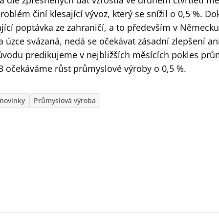
dle zpřesněných dat vzrostla ve druhém čtvrtletí mez
problém činí klesající vývoz, který se snížil o 0,5 %. 
jící poptávka ze zahraničí, a to především v Německu,
 úzce svázaná, nedá se očekávat zásadní zlepšení an
 důvodu predikujeme v nejbližších měsících pokles pr
023 očekáváme růst průmyslové výroby o 0,5 %.
novinky
Průmyslová výroba