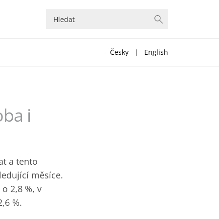
Česky
|
English
oba i
t a tento
ledující měsíce.
 o 2,8 %, v
2,6 %.