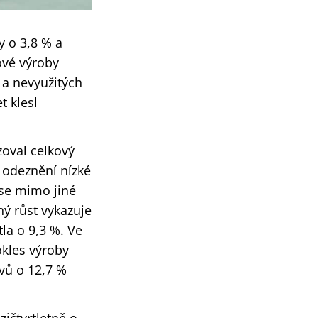
y o 3,8 % a
ové výroby
 a nevyužitých
t klesl
oval celkový
 odeznění nízké
 se mimo jiné
ý růst vykazuje
la o 9,3 %. Ve
okles výroby
ovů o 12,7 %
.