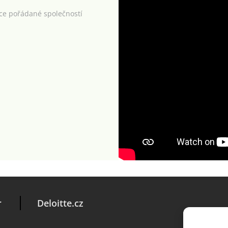
kce pořádané společností
r
Deloitte.cz