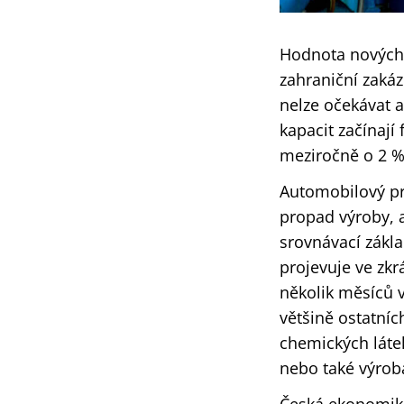
Hodnota nových z
zahraniční zakáz
nelze očekávat a
kapacit začínají
meziročně o 2 %
Automobilový pr
propad výroby, 
srovnávací zákla
projevuje ve zk
několik měsíců v
většině ostatníc
chemických látek
nebo také výroba