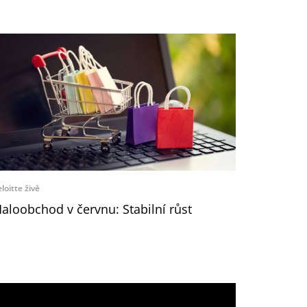
loitte živě
aloobchod v červnu: Stabilní růst