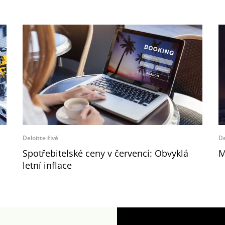
Deloitte živě
De
Spotřebitelské ceny v červenci: Obvyklá
M
letní inflace