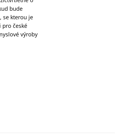
ičtvrtletně o
Dokud bude
 se kterou je
i pro české
ůmyslové výroby