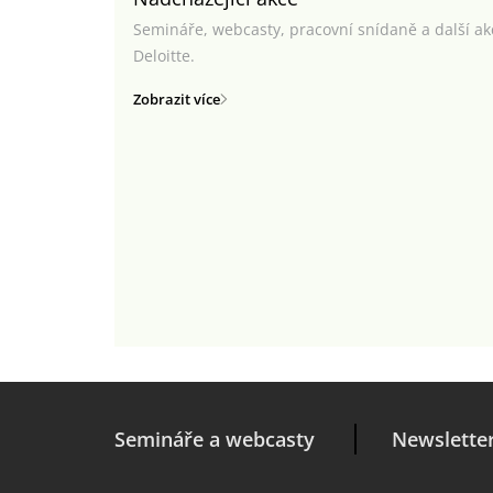
Semináře, webcasty, pracovní snídaně a další a
Deloitte.
Zobrazit více
Semináře a webcasty
Newslette