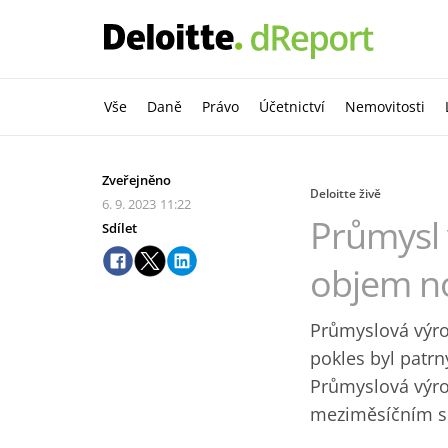
Vše
Daně
Právo
Účetnictví
Nemovitosti
Zveřejněno
Deloitte živě
6. 9. 2023
11:22
Průmysl v
Sdílet
objem n
Průmyslová výro
pokles byl patrn
Průmyslová výrob
meziměsíčním sr