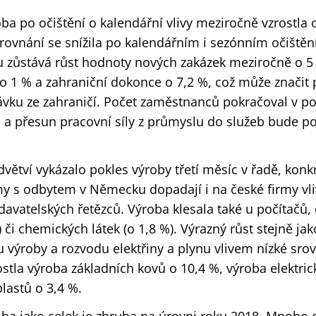
a po očištění o kalendářní vlivy meziročně vzrostla o
ovnání se snížila po kalendářním i sezónním očištění
u zůstává růst hodnoty nových zakázek meziročně o 5
 o 1 % a zahraniční dokonce o 7,2 %, což může značit
ávku ze zahraničí. Počet zaměstnanců pokračoval v p
 a přesun pracovní síly z průmyslu do služeb bude po
ětví vykázalo pokles výroby třetí měsíc v řadě, konk
my s odbytem v Německu dopadají i na české firmy vl
avatelských řetězců. Výroba klesala také u počítačů, 
) či chemických látek (o 1,8 %). Výrazný růst stejně ja
 výroby a rozvodu elektřiny a plynu vlivem nízké sro
ostla výroba základních kovů o 10,4 %, výroba elektric
plastů o 3,4 %.