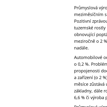
Průmyslová výrob
meziměsíčním sr
Pozitivní zprávo
tuzemské rostly
obnovující popt
meziročně o 2 %
nadále.
Automobilové odv
o 0,2 %. Problé
propojenosti dod
a zařízení (o 2 %
měsíce zůstává u
základny, dále r
6,6 % či výroba 