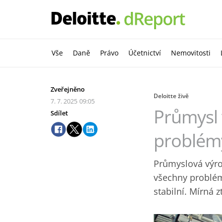
Vše
Daně
Právo
Účetnictví
Nemovitosti
Zveřejněno
Deloitte živě
7. 7. 2025
09:05
Průmysl v
Sdílet
problém
Průmyslová výrob
všechny problém
stabilní. Mírná 