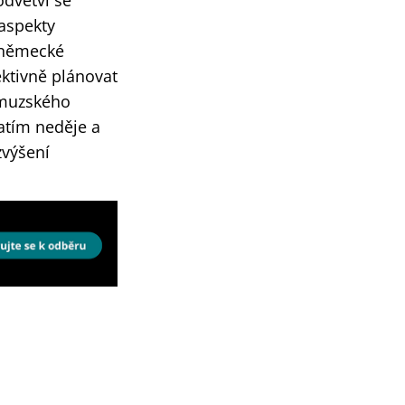
odvětví se
 aspekty
 německé
ktivně plánovat
rmuzského
atím neděje a
zvýšení