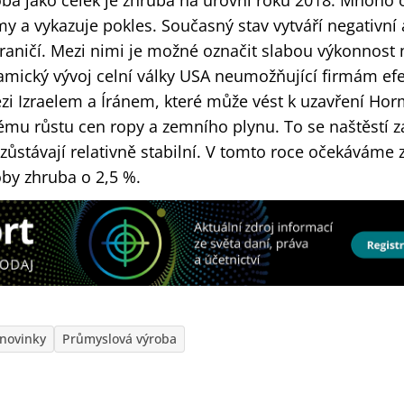
ba jako celek je zhruba na úrovni roku 2018. Mnoho 
y a vykazuje pokles. Současný stav vytváří negativní
raničí. Mezi nimi je možné označit slabou výkonnost
mický vývoj celní války USA neumožňující firmám efe
ezi Izraelem a Íránem, které může vést k uzavření Ho
ému růstu cen ropy a zemního plynu. To se naštěstí z
zůstávají relativně stabilní. V tomto roce očekáváme 
by zhruba o 2,5 %.
novinky
Průmyslová výroba