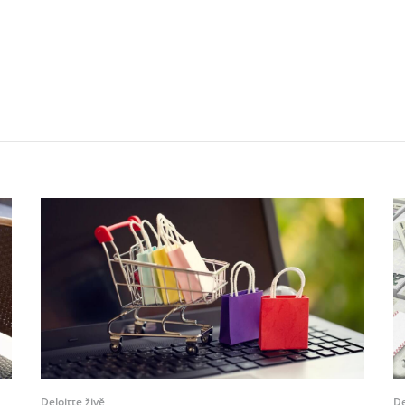
Deloitte živě
De