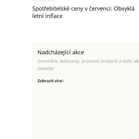
Spotřebitelské ceny v červenci: Obvyklá
letní inflace
Nadcházející akce
Semináře, webcasty, pracovní snídaně a další a
Deloitte.
Zobrazit více