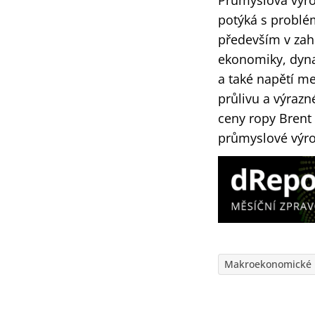
Průmyslová výro
potýká s problém
především v zah
ekonomiky, dyna
a také napětí m
průlivu a výrazn
ceny ropy Brent 
průmyslové výro
Makroekonomické 