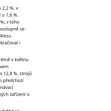
 2,2 %, v
 o 1,6 %.
 %, z toho
 postupně se
oklesu
kračovat i
rétně v květnu
ivem
o 12,8 %, strojů
ko předchozí
vnávací
kých zařízení o