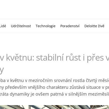
Lidé
Udržitelnost
Technologie
Poradenství
Deloitte živě
 květnu: stabilní růst i přes 
y
a v květnu v meziročním srovnání rostla čtvrtý měsíc
y ‎především vnějšího charakteru zůstává situace v 
ztráta dynamiky je ovšem ‎patrná v silnějším meziměsí