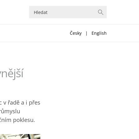
Česky
|
English
vnější
 v řadě a i přes
průmyslu
čním poklesu. ‎