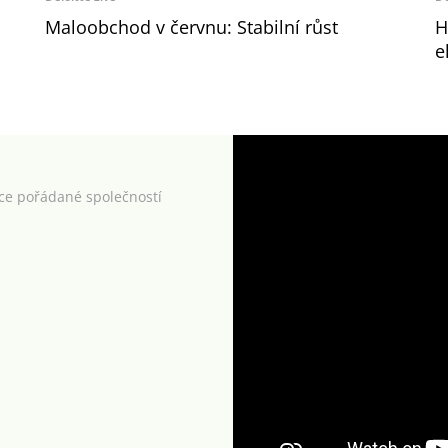
Maloobchod v červnu: Stabilní růst
H
e
kce pořádané společností