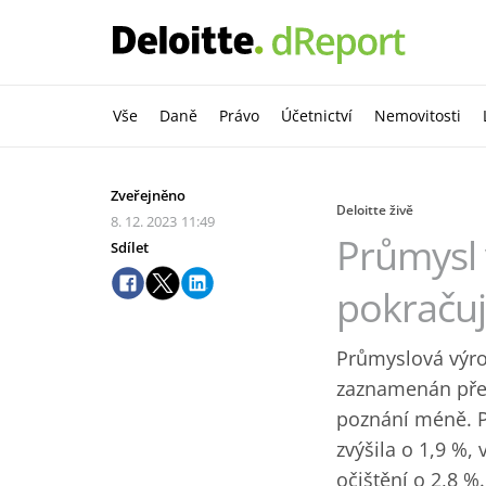
Vše
Daně
Právo
Účetnictví
Nemovitosti
Zveřejněno
Deloitte živě
8. 12. 2023
11:49
Průmysl 
Sdílet
pokraču
Průmyslová výrob
zaznamenán pře
poznání méně. P
zvýšila o 1,9 %
očištění o 2,8 %