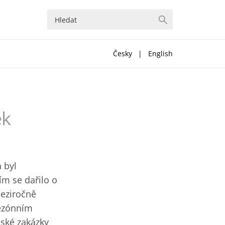
Česky
|
English
ek
 byl
m se dařilo o
meziročně
sezónním
mské zakázky