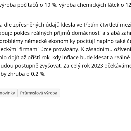
 výroba počítačů o 19 %, výroba chemických látek o 12
dle zpřesněných údajů klesla ve třetím čtvrtletí mezi
abuje pokles reálných příjmů domácností a slabá zah
 problémy německé ekonomiky pociťují naplno také če
meckými firmami úzce provázány. K zásadnímu oživení
o dojít až příští rok, kdy inflace bude klesat a reálné
udou postupně zvyšovat. Za celý rok 2023 očekávám
by zhruba o 0,2 %.
novinky
Průmyslová výroba