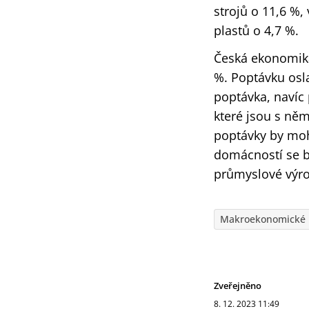
strojů o 11,6 %,
plastů o 4,7 %.
Česká ekonomika 
%. Poptávku osl
poptávka, navíc
které jsou s ně
poptávky by mohl
domácností se b
průmyslové výro
Makroekonomické 
Zveřejněno
8. 12. 2023
11:49