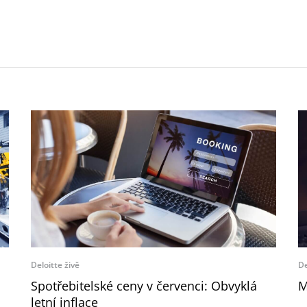
Deloitte živě
De
Spotřebitelské ceny v červenci: Obvyklá
M
letní inflace