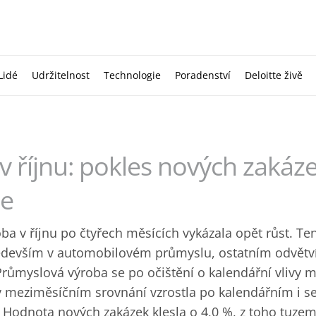
Lidé
Udržitelnost
Technologie
Poradenství
Deloitte živě
v říjnu: pokles nových zakáz
je
a v říjnu po čtyřech měsících vykázala opět růst. Ten
devším v automobilovém průmyslu, ostatním odvětví
růmyslová výroba se po očištění o kalendářní vlivy 
, v meziměsíčním srovnání vzrostla po kalendářním i 
. Hodnota nových zakázek klesla o 4,0 %, z toho tuze