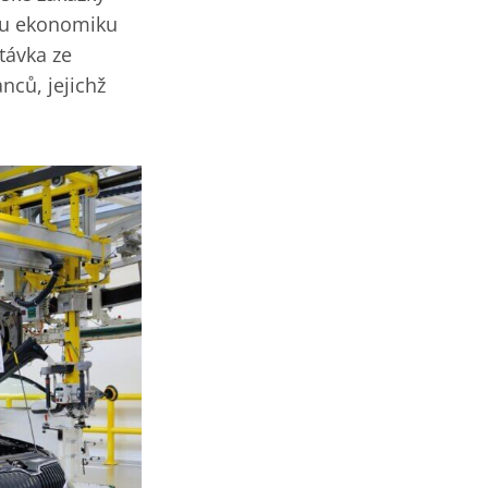
nou ekonomiku
távka ze
nců, jejichž