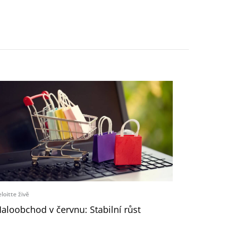
loitte živě
aloobchod v červnu: Stabilní růst