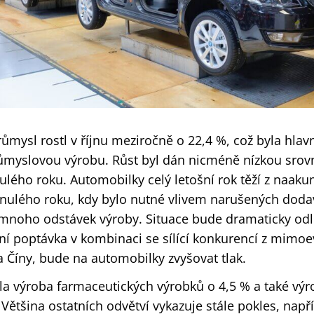
mysl rostl v říjnu meziročně o 22,4 %, což byla hlavn
ůmyslovou výrobu. Růst byl dán nicméně nízkou srov
ulého roku. Automobilky celý letošní rok těží z naak
nulého roku, kdy bylo nutné vlivem narušených doda
mnoho odstávek výroby. Situace bude dramaticky odliš
ní poptávka v kombinaci se sílící konkurencí z mimoe
 Číny, bude na automobilky zvyšovat tlak.
a výroba farmaceutických výrobků o 4,5 % a také výro
. Většina ostatních odvětví vykazuje stále pokles, např