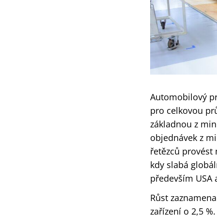
Automobilový prů
pro celkovou pr
základnou z min
objednávek z mi
řetězců provést 
kdy slabá globál
především USA a
Růst zaznamenal
zařízení o 2,5 %