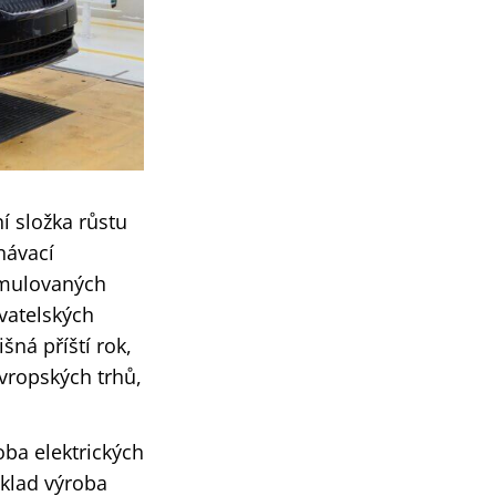
í složka růstu
návací
umulovaných
vatelských
ná příští rok,
vropských trhů,
ba elektrických
íklad výroba