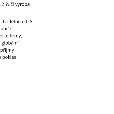
,2 % či výroba
čtvrtletně o 0,5
raniční
ské firmy,
 globální
 příjmy
e pokles