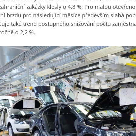
 zahraniční zakázky klesly o 4,8 %. Pro malou otevře
vní brzdu pro následující měsíce především slabá pop
ačuje také trend postupného snižování počtu zaměstna
ročně o 2,2 %.