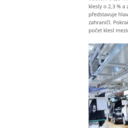
klesly o 2,3 % a
představuje hla
zahraničí. Pokr
počet klesl mezi