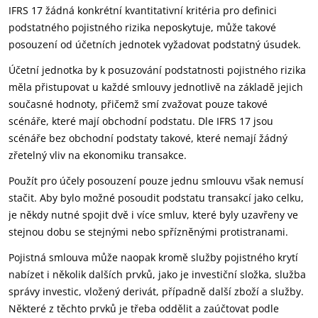
IFRS 17 žádná konkrétní kvantitativní kritéria pro definici
podstatného pojistného rizika neposkytuje, může takové
posouzení od účetních jednotek vyžadovat podstatný úsudek.
Účetní jednotka by k posuzování podstatnosti pojistného rizika
měla přistupovat u každé smlouvy jednotlivě na základě jejich
současné hodnoty, přičemž smí zvažovat pouze takové
scénáře, které mají obchodní podstatu. Dle IFRS 17 jsou
scénáře bez obchodní podstaty takové, které nemají žádný
zřetelný vliv na ekonomiku transakce.
Použít pro účely posouzení pouze jednu smlouvu však nemusí
stačit. Aby bylo možné posoudit podstatu transakcí jako celku,
je někdy nutné spojit dvě i více smluv, které byly uzavřeny ve
stejnou dobu se stejnými nebo spřízněnými protistranami.
Pojistná smlouva může naopak kromě služby pojistného krytí
nabízet i několik dalších prvků, jako je investiční složka, služba
správy investic, vložený derivát, případně další zboží a služby.
Některé z těchto prvků je třeba oddělit a zaúčtovat podle