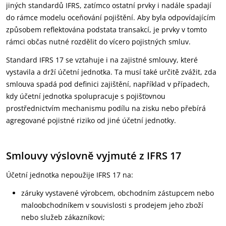
jiných standardů IFRS, zatímco ostatní prvky i nadále spadají
do rámce modelu oceňování pojištění. Aby byla odpovídajícím
způsobem reflektována podstata transakcí, je prvky v tomto
rámci občas nutné rozdělit do vícero pojistných smluv.
Standard IFRS 17 se vztahuje i na zajistné smlouvy, které
vystavila a drží účetní jednotka. Ta musí také určitě zvážit, zda
smlouva spadá pod definici zajištění, například v případech,
kdy účetní jednotka spolupracuje s pojišťovnou
prostřednictvím mechanismu podílu na zisku nebo přebírá
agregované pojistné riziko od jiné účetní jednotky.
Smlouvy výslovně vyjmuté z IFRS 17
Účetní jednotka nepoužije IFRS 17 na:
záruky vystavené výrobcem, obchodním zástupcem nebo
maloobchodníkem v souvislosti s prodejem jeho zboží
nebo služeb zákazníkovi;