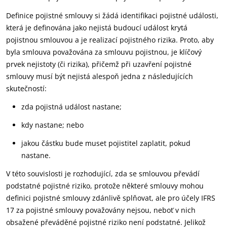
Definice pojistné smlouvy si žádá identifikaci pojistné události,
která je definována jako nejistá budoucí událost krytá
pojistnou smlouvou a je realizací pojistného rizika. Proto, aby
byla smlouva považována za smlouvu pojistnou, je klíčový
prvek nejistoty (či rizika), přičemž při uzavření pojistné
smlouvy musí být nejistá alespoň jedna z následujících
skutečností:
zda pojistná událost nastane;
kdy nastane; nebo
jakou částku bude muset pojistitel zaplatit, pokud
nastane.
V této souvislosti je rozhodující, zda se smlouvou převádí
podstatné pojistné riziko, protože některé smlouvy mohou
definici pojistné smlouvy zdánlivě splňovat, ale pro účely IFRS
17 za pojistné smlouvy považovány nejsou, neboť v nich
obsažené převáděné pojistné riziko není podstatné. Jelikož