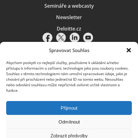
Semináře a webcasty
Newsletter
Deloitte.cz
Spravovat Souhlas
Abychom poskytli co nejlepší služby, používáme k ukládání a/nebo
Pravidla používání
|
Ochrana osobních údajů
|
Soubory cookies
|
přístupu k informacím o zařízení, technologie jako jsou soubory cookies.
Deloitte.cz
Souhlas s těmito technologiemi nám umožní zpracovávat údaje, jako je
chování při procházení nebo jedinečná ID na tomto webu. Nesouhlas
© 2026. Více informací najdete v
Pravidlech používání
.
nebo odvolání souhlasu může nepříznivě ovlivnit určité vlastnosti a
funkce.
Deloitte označuje jednu či více společností globální sítě členských
společností Deloitte Touche Tohmatsu Limited („DTTL“) a jejich dceřiné
a přidružené subjekty (souhrnně „organizace Deloitte“). Společnost DTTL
(rovněž označovaná jako „Deloitte Global“) a každá z jejích členských
Přijmout
společností a jejich přidružených subjektů je samostatným a nezávislým
právním subjektem, který není oprávněn zavazovat nebo přijímat závazky
za jinou z těchto členských společností a jejich přidružených subjektů ve
Odmítnout
vztahu k třetím stranám. Společnost DTTL a každá členská společnost
a přidružený subjekt nese odpovědnost pouze za své vlastní jednání či
Zobrazit předvolby
pochybení, nikoli za jednání či pochybení jiných členských společností či