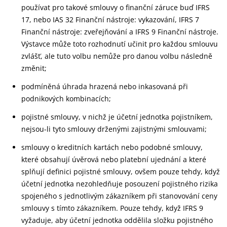
používat pro takové smlouvy o finanční záruce buď IFRS
17, nebo IAS 32 Finanční nástroje: vykazování, IFRS 7
Finanční nástroje: zveřejňování a IFRS 9 Finanční nástroje.
Výstavce může toto rozhodnutí učinit pro každou smlouvu
zvlášť, ale tuto volbu nemůže pro danou volbu následně
změnit;
podmíněná úhrada hrazená nebo inkasovaná při
podnikových kombinacích;
pojistné smlouvy, v nichž je účetní jednotka pojistníkem,
nejsou-li tyto smlouvy drženými zajistnými smlouvami;
smlouvy o kreditních kartách nebo podobné smlouvy,
které obsahují úvěrová nebo platební ujednání a které
splňují definici pojistné smlouvy, ovšem pouze tehdy, když
účetní jednotka nezohledňuje posouzení pojistného rizika
spojeného s jednotlivým zákazníkem při stanovování ceny
smlouvy s tímto zákazníkem. Pouze tehdy, když IFRS 9
vyžaduje, aby účetní jednotka oddělila složku pojistného