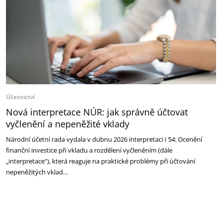
Účetnictví
Nová interpretace NÚR: jak správně účtovat
vyčlenění a nepeněžité vklady
Národní účetní rada vydala v dubnu 2026 interpretaci I 54: Ocenění
finanční investice při vkladu a rozdělení vyčleněním (dále
„interpretace“), která reaguje na praktické problémy při účtování
nepeněžitých vklad…