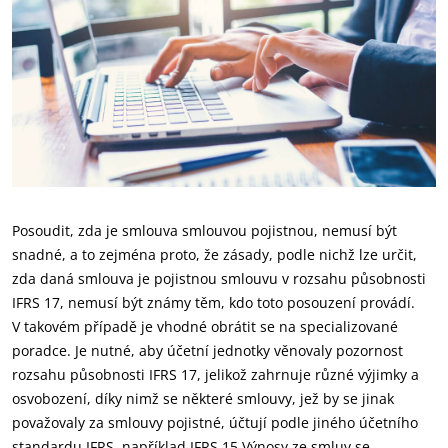
Posoudit, zda je smlouva smlouvou pojistnou, nemusí být
snadné, a to zejména proto, že zásady, podle nichž lze určit,
zda daná smlouva je pojistnou smlouvu v rozsahu působnosti
IFRS 17, nemusí být známy těm, kdo toto posouzení provádí.
V takovém případě je vhodné obrátit se na specializované
poradce. Je nutné, aby účetní jednotky věnovaly pozornost
rozsahu působnosti IFRS 17, jelikož zahrnuje různé výjimky a
osvobození, díky nimž se některé smlouvy, jež by se jinak
považovaly za smlouvy pojistné, účtují podle jiného účetního
standardu IFRS, například IFRS 15 Výnosy ze smluv se