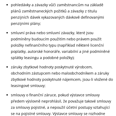
pohledávky a závazky vůči zaměstnancům na základě
plánů zaměstnaneckých požitků a závazky z titulu
penzijních dávek vykazovaných dávkově definovanými
penzijními plány;
smluvní práva nebo smluvní závazky, které jsou
podmíněny budoucím použitím nebo právem použít
položky nefinančního typu (například některé licenční
poplatky, autorské honoráře, variabilní a jiné podmíněné
splátky leasingu a podobné položky);
záruky zbytkové hodnoty poskytnuté výrobcem,
obchodním zástupcem nebo maloobchodníkem a záruky
zbytkové hodnoty poskytnuté nájemcem, jsou-li vložené do
leasingové smlouvy;
smlouvy o finanční záruce, pokud výstavce smlouvy
předem výslovně neprohlásil, že považuje takové smlouvy
za smlouvy pojistné, a nepoužil účetní postupy vztahující
se na pojistné smlouvy. Výstavce smlouvy se rozhodne