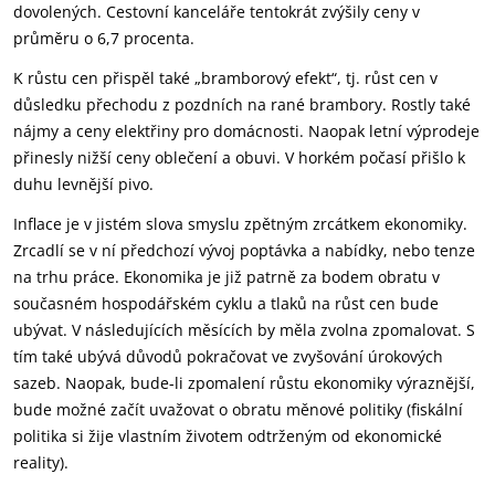
dovolených. Cestovní kanceláře tentokrát zvýšily ceny v
průměru o 6,7 procenta.
K růstu cen přispěl také „bramborový efekt“, tj. růst cen v
důsledku přechodu z pozdních na rané brambory. Rostly také
nájmy a ceny elektřiny pro domácnosti. Naopak letní výprodeje
přinesly nižší ceny oblečení a obuvi. V horkém počasí přišlo k
duhu levnější pivo.
Inflace je v jistém slova smyslu zpětným zrcátkem ekonomiky.
Zrcadlí se v ní předchozí vývoj poptávka a nabídky, nebo tenze
na trhu práce. Ekonomika je již patrně za bodem obratu v
současném hospodářském cyklu a tlaků na růst cen bude
ubývat. V následujících měsících by měla zvolna zpomalovat. S
tím také ubývá důvodů pokračovat ve zvyšování úrokových
sazeb. Naopak, bude-li zpomalení růstu ekonomiky výraznější,
bude možné začít uvažovat o obratu měnové politiky (fiskální
politika si žije vlastním životem odtrženým od ekonomické
reality).