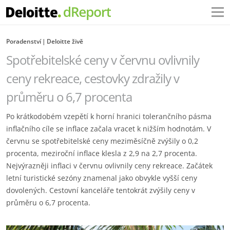
Poradenství
Deloitte živě
Spotřebitelské ceny v červnu ovlivnily
ceny rekreace, cestovky zdražily v
průměru o 6,7 procenta
Po krátkodobém vzepětí k horní hranici tolerančního pásma
inflačního cíle se inflace začala vracet k nižším hodnotám. V
červnu se spotřebitelské ceny meziměsíčně zvýšily o 0,2
procenta, meziroční inflace klesla z 2,9 na 2,7 procenta.
Nejvýrazněji inflaci v červnu ovlivnily ceny rekreace. Začátek
letní turistické sezóny znamenal jako obvykle vyšší ceny
dovolených. Cestovní kanceláře tentokrát zvýšily ceny v
průměru o 6,7 procenta.