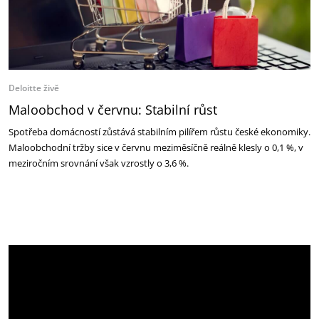
Deloitte živě
Maloobchod v červnu: Stabilní růst
Spotřeba domácností zůstává stabilním pilířem růstu české ekonomiky.
Maloobchodní tržby sice v červnu meziměsíčně reálně klesly o 0,1 %, v
meziročním srovnání však vzrostly o 3,6 %.