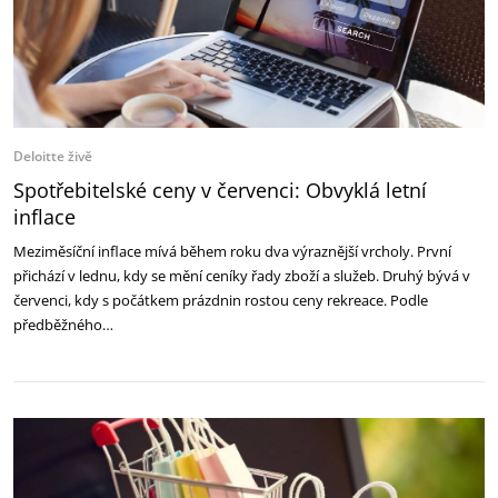
Deloitte živě
Spotřebitelské ceny v červenci: Obvyklá letní
inflace
Meziměsíční inflace mívá během roku dva výraznější vrcholy. První
přichází v lednu, kdy se mění ceníky řady zboží a služeb. Druhý bývá v
červenci, kdy s počátkem prázdnin rostou ceny rekreace. Podle
předběžného…