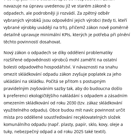
navazuje na úpravu uvedenou již ve starém zákoně o
odpadech, ale podrobněji ji rozvádí. Za zpětný odběr
vybraných výrobků jsou odpovědní jejich výrobci (tedy ti, kteří
vybrané výrobky uvádějí na trh), přičemž zákon nově poměrně
detailně upravuje minimální KPIs, kterých je potřeba při plnění
těchto povinností dosahovat.
Nový zákon o odpadech se díky oddělení problematiky
rozšířené odpovědnosti výrobců mohl zaměřit na ostatní
bolesti odpadového hospodářství. V návaznosti na snahu
omezit skládkování odpadu zákon zvyšuje poplatek za jeho
ukládání na skládku. Počítá se přitom s postupným
pravidelným zvyšováním sazby tak, aby do budoucna došlo
k preferenci ekologičtějšího nakládání s odpadem a zásadním
omezením skládkování od roku 2030 (tzv. zákaz skládkování
využitelného odpadu). Obce budou mít navíc povinnost určit
místa pro oddělené soustřeďování recyklovatelných složek
komunálního odpadu (např. plasty, papír, sklo, kovy, oleje a
tuky, nebezpečný odpad a od roku 2025 také textil).