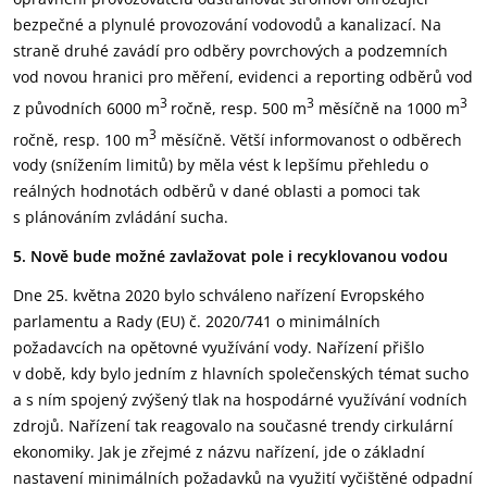
bezpečné a plynulé provozování vodovodů a kanalizací. Na
straně druhé zavádí pro odběry povrchových a podzemních
vod novou hranici pro měření, evidenci a reporting odběrů vod
3
3
3
z původních 6000 m
ročně, resp. 500 m
měsíčně na 1000 m
3
ročně, resp. 100 m
měsíčně. Větší informovanost o odběrech
vody (snížením limitů) by měla vést k lepšímu přehledu o
reálných hodnotách odběrů v dané oblasti a pomoci tak
s plánováním zvládání sucha.
5. Nově bude možné zavlažovat pole i recyklovanou vodou
Dne 25. května 2020 bylo schváleno nařízení Evropského
parlamentu a Rady (EU) č. 2020/741 o minimálních
požadavcích na opětovné využívání vody. Nařízení přišlo
v době, kdy bylo jedním z hlavních společenských témat sucho
a s ním spojený zvýšený tlak na hospodárné využívání vodních
zdrojů. Nařízení tak reagovalo na současné trendy cirkulární
ekonomiky. Jak je zřejmé z názvu nařízení, jde o základní
nastavení minimálních požadavků na využití vyčištěné odpadní