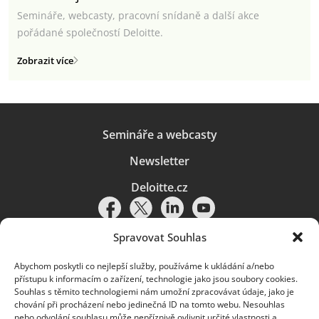
Semináře, webcasty, pracovní snídaně a další akce
pořádané společností Deloitte.
Zobrazit více
Semináře a webcasty
Newsletter
Deloitte.cz
Spravovat Souhlas
Abychom poskytli co nejlepší služby, používáme k ukládání a/nebo
Pravidla používání
|
Ochrana osobních údajů
|
Soubory cookies
|
přístupu k informacím o zařízení, technologie jako jsou soubory cookies.
Deloitte.cz
Souhlas s těmito technologiemi nám umožní zpracovávat údaje, jako je
chování při procházení nebo jedinečná ID na tomto webu. Nesouhlas
© 2026. Více informací najdete v
Pravidlech používání
.
nebo odvolání souhlasu může nepříznivě ovlivnit určité vlastnosti a