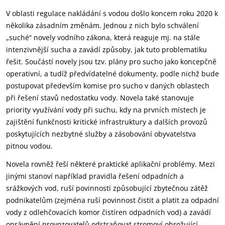
V oblasti regulace nakládání s vodou došlo koncem roku 2020 k
několika zásadním změnám. Jednou z nich bylo schválení
„suché“ novely vodního zákona, která reaguje mj. na stále
intenzivnější sucha a zavádí způsoby, jak tuto problematiku
řešit. Součástí novely jsou tzv. plány pro sucho jako koncepčně
operativní, a tudíž předvídatelné dokumenty, podle nichž bude
postupovat především komise pro sucho v daných oblastech
při řešení stavů nedostatku vody. Novela také stanovuje
priority využívání vody při suchu, kdy na prvních místech je
zajištění funkčnosti kritické infrastruktury a dalších provozů
poskytujících nezbytné služby a zásobování obyvatelstva
pitnou vodou.
Novela rovněž řeší některé praktické aplikační problémy. Mezi
jinými stanoví například pravidla řešení odpadních a
srážkových vod, ruší povinnosti způsobující zbytečnou zátěž
podnikatelům (zejména ruší povinnost čistit a platit za odpadní
vody z odlehčovacích komor čistíren odpadních vod) a zavádí
oprávnění provozovatelů odstraňovat stromoví ohrožující