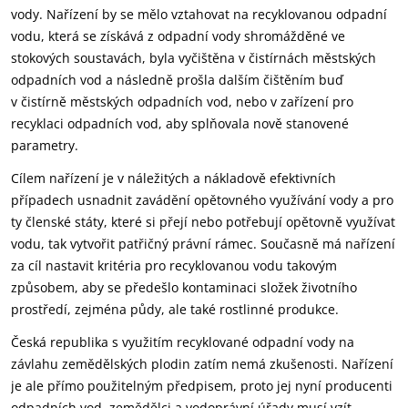
vody. Nařízení by se mělo vztahovat na recyklovanou odpadní
vodu, která se získává z odpadní vody shromážděné ve
stokových soustavách, byla vyčištěna v čistírnách městských
odpadních vod a následně prošla dalším čištěním buď
v čistírně městských odpadních vod, nebo v zařízení pro
recyklaci odpadních vod, aby splňovala nově stanovené
parametry.
Cílem nařízení je v náležitých a nákladově efektivních
případech usnadnit zavádění opětovného využívání vody a pro
ty členské státy, které si přejí nebo potřebují opětovně využívat
vodu, tak vytvořit patřičný právní rámec. Současně má nařízení
za cíl nastavit kritéria pro recyklovanou vodu takovým
způsobem, aby se předešlo kontaminaci složek životního
prostředí, zejména půdy, ale také rostlinné produkce.
Česká republika s využitím recyklované odpadní vody na
závlahu zemědělských plodin zatím nemá zkušenosti. Nařízení
je ale přímo použitelným předpisem, proto jej nyní producenti
odpadních vod, zemědělci a vodoprávní úřady musí vzít