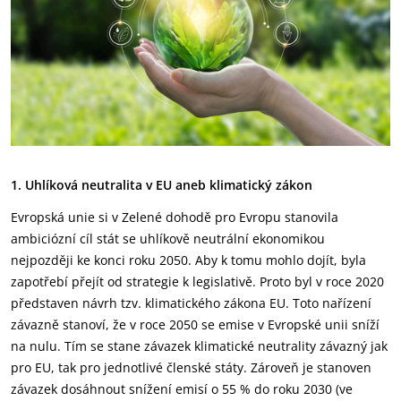
1. Uhlíková neutralita v EU aneb klimatický zákon
Evropská unie si v Zelené dohodě pro Evropu stanovila
ambiciózní cíl stát se uhlíkově neutrální ekonomikou
nejpozději ke konci roku 2050. Aby k tomu mohlo dojít, byla
zapotřebí přejít od strategie k legislativě. Proto byl v roce 2020
představen návrh tzv. klimatického zákona EU. Toto nařízení
závazně stanoví, že v roce 2050 se emise v Evropské unii sníží
na nulu. Tím se stane závazek klimatické neutrality závazný jak
pro EU, tak pro jednotlivé členské státy. Zároveň je stanoven
závazek dosáhnout snížení emisí o 55 % do roku 2030 (ve