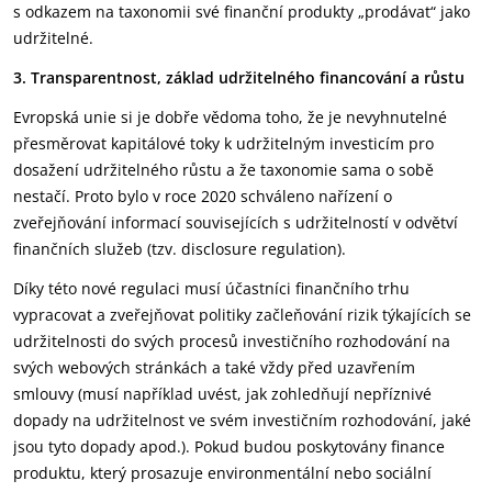
s odkazem na taxonomii své finanční produkty „prodávat“ jako
udržitelné.
3. Transparentnost, základ udržitelného financování a růstu
Evropská unie si je dobře vědoma toho, že je nevyhnutelné
přesměrovat kapitálové toky k udržitelným investicím pro
dosažení udržitelného růstu a že taxonomie sama o sobě
nestačí. Proto bylo v roce 2020 schváleno nařízení o
zveřejňování informací souvisejících s udržitelností v odvětví
finančních služeb (tzv. disclosure regulation).
Díky této nové regulaci musí účastníci finančního trhu
vypracovat a zveřejňovat politiky začleňování rizik týkajících se
udržitelnosti do svých procesů investičního rozhodování na
svých webových stránkách a také vždy před uzavřením
smlouvy (musí například uvést, jak zohledňují nepříznivé
dopady na udržitelnost ve svém investičním rozhodování, jaké
jsou tyto dopady apod.). Pokud budou poskytovány finance
produktu, který prosazuje environmentální nebo sociální