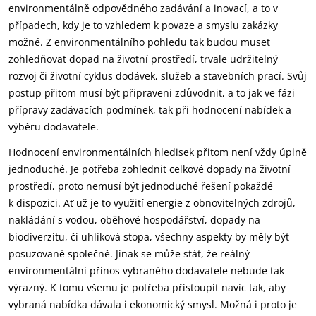
environmentálně odpovědného zadávání a inovací, a to v
případech, kdy je to vzhledem k povaze a smyslu zakázky
možné. Z environmentálního pohledu tak budou muset
zohledňovat dopad na životní prostředí, trvale udržitelný
rozvoj či životní cyklus dodávek, služeb a stavebních prací. Svůj
postup přitom musí být připraveni zdůvodnit, a to jak ve fázi
přípravy zadávacích podmínek, tak při hodnocení nabídek a
výběru dodavatele.
Hodnocení environmentálních hledisek přitom není vždy úplně
jednoduché. Je potřeba zohlednit celkové dopady na životní
prostředí, proto nemusí být jednoduché řešení pokaždé
k dispozici. Ať už je to využití energie z obnovitelných zdrojů,
nakládání s vodou, oběhové hospodářství, dopady na
biodiverzitu, či uhlíková stopa, všechny aspekty by měly být
posuzované společně. Jinak se může stát, že reálný
environmentální přínos vybraného dodavatele nebude tak
výrazný. K tomu všemu je potřeba přistoupit navíc tak, aby
vybraná nabídka dávala i ekonomický smysl. Možná i proto je