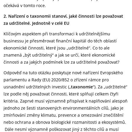
očekává v tomto roce.
2. Nařízení o taxonomii stanoví, jaké činnosti lze považovat
za udržitelné. Jednotně v celé EU
Klíčovým aspektem při transformaci k udržitelnějšímu
businessu je přesměrovat finanční kapitál do těch oblastí
ekonomické činnosti, které jsou „udržitelné“. Co to ale
znamená „být udržitelný“ a jak se určí, které ekonomické
činnosti a za jakých podmínek lze za udržitelné považovat?
Odpověď na tuto otázku poskytuje nové nařízení Evropského
parlamentu a Rady (EU) 2020/852 o zřízení rámce pro
usnadnění udržitelných investic („
taxonomie
“). Za „udržitelné“
lze podle něj považovat činnosti, které splňují celkem čtyři
kritéria. Zaprvé musí významně přispívat k naplňování alespoň
jednoho ze šesti stanovených environmentálních cílů, jako je
zmírňování změny klimatu, prevence a omezování znečištění
nebo ochrana a obnova biologické rozmanitosti a ekosystémů.
Dále nesmí významně poškozovat jiný z těchto cílů a musí