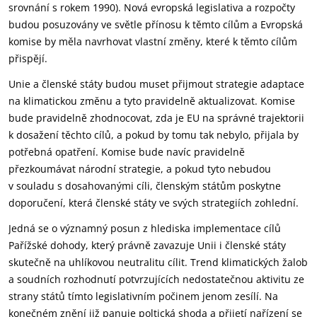
srovnání s rokem 1990). Nová evropská legislativa a rozpočty
budou posuzovány ve světle přínosu k těmto cílům a Evropská
komise by měla navrhovat vlastní změny, které k těmto cílům
přispějí.
Unie a členské státy budou muset přijmout strategie adaptace
na klimatickou změnu a tyto pravidelně aktualizovat. Komise
bude pravidelně zhodnocovat, zda je EU na správné trajektorii
k dosažení těchto cílů, a pokud by tomu tak nebylo, přijala by
potřebná opatření. Komise bude navíc pravidelně
přezkoumávat národní strategie, a pokud tyto nebudou
v souladu s dosahovanými cíli, členským státům poskytne
doporučení, která členské státy ve svých strategiích zohlední.
Jedná se o významný posun z hlediska implementace cílů
Pařížské dohody, který právně zavazuje Unii i členské státy
skutečně na uhlíkovou neutralitu cílit. Trend klimatických žalob
a soudních rozhodnutí potvrzujících nedostatečnou aktivitu ze
strany států tímto legislativním počinem jenom zesílí. Na
konečném znění již panuje poltická shoda a přijetí nařízení se