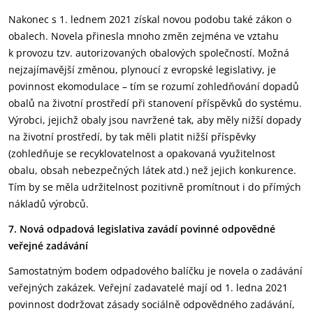
Nakonec s 1. lednem 2021 získal novou podobu také zákon o
obalech. Novela přinesla mnoho změn zejména ve vztahu
k provozu tzv. autorizovaných obalových společností. Možná
nejzajímavější změnou, plynoucí z evropské legislativy, je
povinnost ekomodulace – tím se rozumí zohledňování dopadů
obalů na životní prostředí při stanovení příspěvků do systému.
Výrobci, jejichž obaly jsou navržené tak, aby měly nižší dopady
na životní prostředí, by tak měli platit nižší příspěvky
(zohledňuje se recyklovatelnost a opakovaná využitelnost
obalu, obsah nebezpečných látek atd.) než jejich konkurence.
Tím by se měla udržitelnost pozitivně promítnout i do přímých
nákladů výrobců.
7. Nová odpadová legislativa zavádí povinné odpovědné
veřejné zadávání
Samostatným bodem odpadového balíčku je novela o zadávání
veřejných zakázek. Veřejní zadavatelé mají od 1. ledna 2021
povinnost dodržovat zásady sociálně odpovědného zadávání,