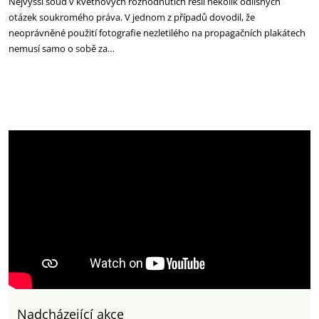
Nejvyšší soud v květnových rozhodnutích řešil několik odlišných
otázek soukromého práva. V jednom z případů dovodil, že
neoprávněné použití fotografie nezletilého na propagačních plakátech
nemusí samo o sobě za…
Nadcházející akce