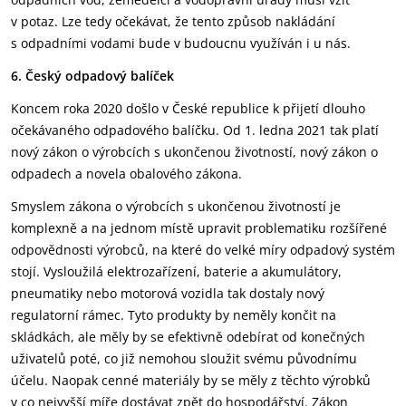
v potaz. Lze tedy očekávat, že tento způsob nakládání
s odpadními vodami bude v budoucnu využíván i u nás.
6. Český odpadový balíček
Koncem roka 2020 došlo v České republice k přijetí dlouho
očekávaného odpadového balíčku. Od 1. ledna 2021 tak platí
nový zákon o výrobcích s ukončenou životností, nový zákon o
odpadech a novela obalového zákona.
Smyslem zákona o výrobcích s ukončenou životností je
komplexně a na jednom místě upravit problematiku rozšířené
odpovědnosti výrobců, na které do velké míry odpadový systém
stojí. Vysloužilá elektrozařízení, baterie a akumulátory,
pneumatiky nebo motorová vozidla tak dostaly nový
regulatorní rámec. Tyto produkty by neměly končit na
skládkách, ale měly by se efektivně odebírat od konečných
uživatelů poté, co již nemohou sloužit svému původnímu
účelu. Naopak cenné materiály by se měly z těchto výrobků
v co nejvyšší míře dostávat zpět do hospodářství. Zákon