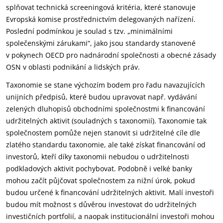
splňovat technická screeningová kritéria, které stanovuje
Evropská komise prostřednictvím delegovaných nařízení.
Poslední podmínkou je soulad s tzv. „minimálními
společenskými zárukami“, jako jsou standardy stanovené
v pokynech OECD pro nadnárodní společnosti a obecné zásady
OSN v oblasti podnikání a lidských práv.
Taxonomie se stane výchozím bodem pro řadu navazujících
unijních předpisů, které budou upravovat např. vydávání
zelených dluhopisů obchodními společnostmi k financování
udržitelných aktivit (souladných s taxonomií). Taxonomie tak
společnostem pomůže nejen stanovit si udržitelné cíle dle
zlatého standardu taxonomie, ale také získat financování od
investorů, kteří díky taxonomii nebudou o udržitelnosti
podkladových aktivit pochybovat. Podobně i velké banky
mohou začít půjčovat společnostem za nižní úrok, pokud
budou určené k financování udržitelných aktivit. Malí investoři
budou mít možnost s důvěrou investovat do udržitelných
investičních portfolií, a naopak institucionální investoři mohou