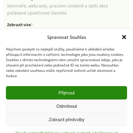
Semináře, webcasty, pracovní snídaně a další akce
pořádané společností Deloitte.
Zobrazit více
Spravovat Souhlas
Abychom poskytli co nejlepší služby, používáme k ukládání a/nebo
přístupu k informacím o zařízení, technologie jako jsou soubory cookies.
Semináře a webcasty
Souhlas s těmito technologiemi nám umožní zpracovávat údaje, jako je
chování při procházení nebo jedinečná ID na tomto webu. Nesouhlas
Newsletter
nebo odvolání souhlasu může nepříznivě ovlivnit určité vlastnosti a
funkce.
Deloitte.cz
Přijmout
Odmítnout
Pravidla používání
|
Ochrana osobních údajů
|
Soubory cookies
|
Deloitte.cz
Zobrazit předvolby
© 2026. Více informací najdete v
Pravidlech používání
.
Zásady cookies
Prohlášení o ochraně osobních údajů
Impresum