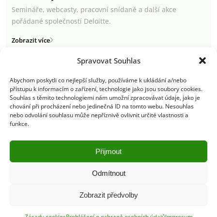
Semináře, webcasty, pracovní snídaně a další akce
pořádané společností Deloitte.
Zobrazit více
Spravovat Souhlas
Abychom poskytli co nejlepší služby, používáme k ukládání a/nebo
přístupu k informacím o zařízení, technologie jako jsou soubory cookies.
Semináře a webcasty
Souhlas s těmito technologiemi nám umožní zpracovávat údaje, jako je
chování při procházení nebo jedinečná ID na tomto webu. Nesouhlas
Newsletter
nebo odvolání souhlasu může nepříznivě ovlivnit určité vlastnosti a
funkce.
Deloitte.cz
Přijmout
Odmítnout
Pravidla používání
|
Ochrana osobních údajů
|
Soubory cookies
|
Deloitte.cz
Zobrazit předvolby
© 2026. Více informací najdete v
Pravidlech používání
.
Zásady cookies
Prohlášení o ochraně osobních údajů
Impresum