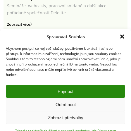
Semináře, webcasty, pracovní snídaně a další akce
pořádané společností Deloitte.
Zobrazit více
Spravovat Souhlas
Abychom poskytli co nejlepší služby, používáme k ukládání a/nebo
přístupu k informacím o zařízení, technologie jako jsou soubory cookies.
Semináře a webcasty
Souhlas s těmito technologiemi nám umožní zpracovávat údaje, jako je
chování při procházení nebo jedinečná ID na tomto webu. Nesouhlas
Newsletter
nebo odvolání souhlasu může nepříznivě ovlivnit určité vlastnosti a
funkce.
Deloitte.cz
Přijmout
Odmítnout
Pravidla používání
|
Ochrana osobních údajů
|
Soubory cookies
|
Deloitte.cz
Zobrazit předvolby
© 2026. Více informací najdete v
Pravidlech používání
.
Zásady cookies
Prohlášení o ochraně osobních údajů
Impresum