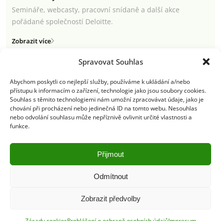
Semináře, webcasty, pracovní snídaně a další akce
pořádané společností Deloitte.
Zobrazit více
Spravovat Souhlas
Abychom poskytli co nejlepší služby, používáme k ukládání a/nebo
přístupu k informacím o zařízení, technologie jako jsou soubory cookies.
Semináře a webcasty
Souhlas s těmito technologiemi nám umožní zpracovávat údaje, jako je
chování při procházení nebo jedinečná ID na tomto webu. Nesouhlas
Newsletter
nebo odvolání souhlasu může nepříznivě ovlivnit určité vlastnosti a
funkce.
Deloitte.cz
Přijmout
Odmítnout
Pravidla používání
|
Ochrana osobních údajů
|
Soubory cookies
|
Deloitte.cz
Zobrazit předvolby
© 2026. Více informací najdete v
Pravidlech používání
.
Zásady cookies
Prohlášení o ochraně osobních údajů
Impresum