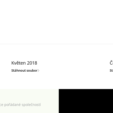
Květen 2018
Č
Stáhnout soubor
S
kce pořádané společností