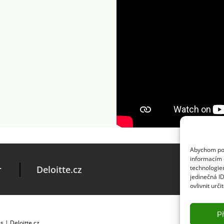
Abychom posk
informacím o
r
Deloitte.cz
technologie
jedinečná I
ovlivnit urči
Př
es
|
Deloitte.cz