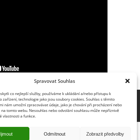
Spravovat Souhlas
ytli co nejlepší služby, používáme k ukládání a/nebo přístupu k
 zařízení, technologie jako jsou soubory cookies. Souhlas s těmito
mi nám umožní zpracovávat údaje, jako je chování při procházení nebo
D na tomto webu. Nesouhlas nebo odvolání souhlasu může nepříznivě
té vlastnosti a funkce.
ijmout
Odmítnout
Zobrazit předvolby