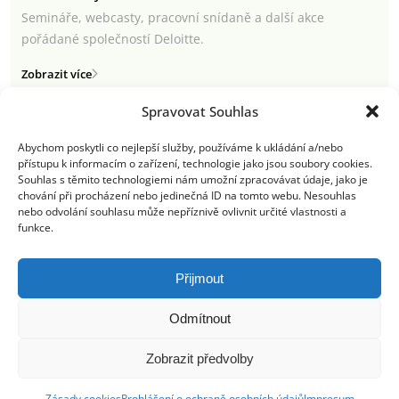
Semináře, webcasty, pracovní snídaně a další akce
pořádané společností Deloitte.
Zobrazit více
Spravovat Souhlas
Abychom poskytli co nejlepší služby, používáme k ukládání a/nebo
přístupu k informacím o zařízení, technologie jako jsou soubory cookies.
Semináře a webcasty
Souhlas s těmito technologiemi nám umožní zpracovávat údaje, jako je
chování při procházení nebo jedinečná ID na tomto webu. Nesouhlas
Newsletter
nebo odvolání souhlasu může nepříznivě ovlivnit určité vlastnosti a
funkce.
Deloitte.cz
Přijmout
Odmítnout
Pravidla používání
|
Ochrana osobních údajů
|
Soubory cookies
|
Deloitte.cz
Zobrazit předvolby
© 2026. Více informací najdete v
Pravidlech používání
.
Zásady cookies
Prohlášení o ochraně osobních údajů
Impresum