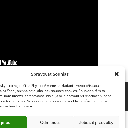
Spravovat Souhlas
ytli co nejlepší služby, používáme k ukládání a/nebo přístupu k
 zařízení, technologie jako jsou soubory cookies. Souhlas s těmito
mi nám umožní zpracovávat údaje, jako je chování při procházení nebo
D na tomto webu. Nesouhlas nebo odvolání souhlasu může nepříznivě
té vlastnosti a funkce.
ijmout
Odmítnout
Zobrazit předvolby