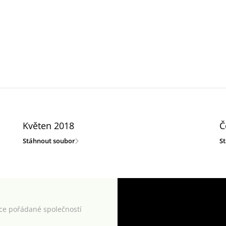
Květen 2018
Č
Stáhnout soubor
S
kce pořádané společností