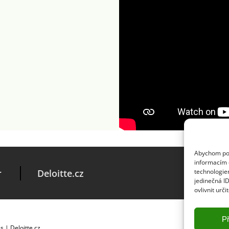
Abychom posk
informacím o
r
Deloitte.cz
technologie
jedinečná I
ovlivnit urči
Př
es
|
Deloitte.cz