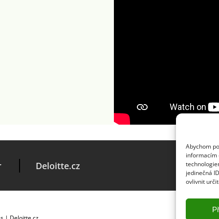
Abychom posk
informacím o
r
Deloitte.cz
technologie
jedinečná I
ovlivnit urči
Př
es
|
Deloitte.cz