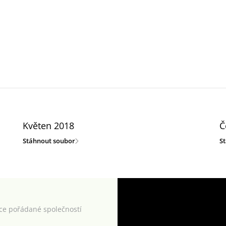
Květen 2018
Č
Stáhnout soubor
S
kce pořádané společností