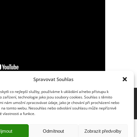
Spravovat Souhlas
ytli co nejlepší služby, používáme k ukládání a/nebo přístupu k
 zařízení, technologie jako jsou soubory cookies. Souhlas s těmito
mi nám umožní zpracovávat údaje, jako je chování při procházení nebo
D na tomto webu. Nesouhlas nebo odvolání souhlasu může nepříznivě
té vlastnosti a funkce.
ijmout
Odmítnout
Zobrazit předvolby