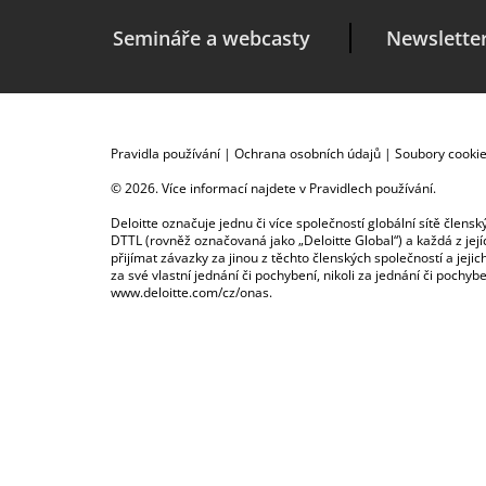
Semináře a webcasty
Newslette
Pravidla používání
|
Ochrana osobních údajů
|
Soubory cooki
© 2026. Více informací najdete v
Pravidlech používání
.
Deloitte označuje jednu či více společností globální sítě člen
DTTL (rovněž označovaná jako „Deloitte Global“) a každá z je
přijímat závazky za jinou z těchto členských společností a je
za své vlastní jednání či pochybení, nikoli za jednání či poch
www.deloitte.com/cz/onas
.