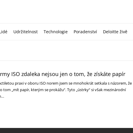
Lidé
Udržitelnost
Technologie
Poradenství
Deloitte živě
my ISO zdaleka nejsou jen o tom, že získáte papír
áctiletou praxi v oboru ISO norem jsem se mnohokrát setkala s názorem, že
 o tom „mít papír, kterým se prokážu“. Tyto „ústrky“ si však mezinárodní
 n…