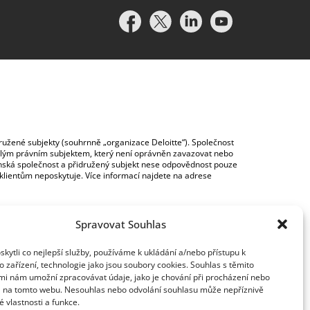
idružené subjekty (souhrnně „organizace Deloitte“). Společnost
vislým právním subjektem, který není oprávněn zavazovat nebo
lenská společnost a přidružený subjekt nese odpovědnost pouze
y klientům neposkytuje. Více informací najdete na adrese
Spravovat Souhlas
ytli co nejlepší služby, používáme k ukládání a/nebo přístupu k
 zařízení, technologie jako jsou soubory cookies. Souhlas s těmito
mi nám umožní zpracovávat údaje, jako je chování při procházení nebo
D na tomto webu. Nesouhlas nebo odvolání souhlasu může nepříznivě
té vlastnosti a funkce.