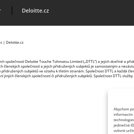
r
Deloitte.cz
es
|
Deloitte.cz
ských společností Deloitte Touche Tohmatsu Limited („DTTL“) a jejich dceřiné a př
jích členských společností a jejich přidružených subjektů je samostatným a nezá
jich přidružených subjektů ve vztahu k třetím stranám. Společnost DTTL a každá č
ybení jiných členských společností či přidružených subjektů. Společnost DTTL služb
Abychom posk
informacím o
technologie
jedinečná I
ovlivnit urči