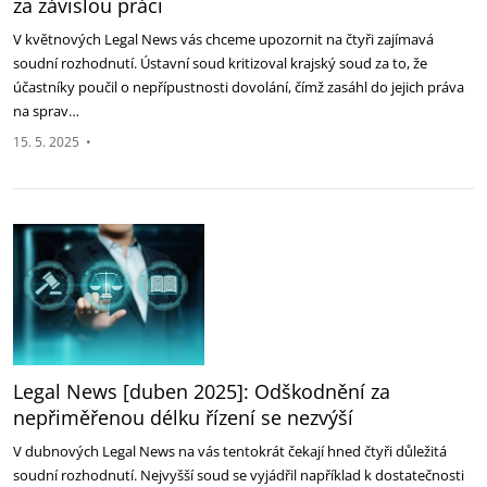
za závislou práci‎
V květnových Legal News vás chceme upozornit na čtyři zajímavá
soudní rozhodnutí. Ústavní soud kritizoval krajský ‎soud za to, že
účastníky poučil o nepřípustnosti dovolání, čímž zasáhl do jejich práva
na sprav…
15. 5. 2025
•
Legal News [duben 2025]: Odškodnění za
nepřiměřenou délku řízení se ‎nezvýší
V dubnových Legal News na vás tentokrát čekají hned čtyři důležitá
soudní rozhodnutí. Nejvyšší soud se ‎vyjádřil například k dostatečnosti