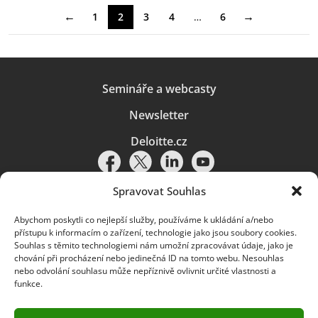
←
→
1
2
3
4
…
6
Semináře a webcasty
Newsletter
Deloitte.cz
Spravovat Souhlas
Abychom poskytli co nejlepší služby, používáme k ukládání a/nebo
Pravidla používání
|
Ochrana osobních údajů
|
Soubory cookies
|
přístupu k informacím o zařízení, technologie jako jsou soubory cookies.
Deloitte.cz
Souhlas s těmito technologiemi nám umožní zpracovávat údaje, jako je
chování při procházení nebo jedinečná ID na tomto webu. Nesouhlas
© 2026. Více informací najdete v
Pravidlech používání
.
nebo odvolání souhlasu může nepříznivě ovlivnit určité vlastnosti a
funkce.
Deloitte označuje jednu či více společností globální sítě členských
společností Deloitte Touche Tohmatsu Limited („DTTL“) a jejich dceřiné
a přidružené subjekty (souhrnně „organizace Deloitte“). Společnost DTTL