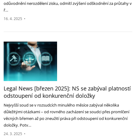
odůvodnění nerozdělení zisku, odmítl zvýšení odškodnění za průtahy v
‎ř…
16. 4. 2025
•
Legal News [březen 2025]: NS se zabýval platností
odstoupení od konkurenční doložky
Nejvyšší soud se v rozsudcích minulého měsíce zabýval několika
důležitými otázkami – od rovného zacházení se soudci přes promlčení
věcných břemen až po zneužití práva při odstoupení od konkurenční
doložky. Potv…
24. 3. 2025
•