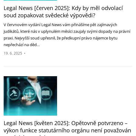
Legal News [červen 2025]: Kdy by měl odvolací
soud zopakovat svědecké ‎výpovědi? ‎
V červnovém vydání Legal News vám přinášíme pět zajímavých
judikátů, které nás v uplynulém měsíci zaujaly ‎svými dopady na právní
praxi. Nejvyšší soud upřesnil, že předkupní právo nájemce bytu
nepřechází na děd…
19. 6. 2025
•
Legal News [květen 2025]: Opětovně potvrzeno –
výkon funkce ‎statutárního orgánu není považován