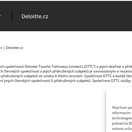
r
Deloitte.cz
es
|
Deloitte.cz
ských společností Deloitte Touche Tohmatsu Limited („DTTL“) a jejich dceřiné a př
jích členských společností a jejich přidružených subjektů je samostatným a nezá
jich přidružených subjektů ve vztahu k třetím stranám. Společnost DTTL a každá č
ybení jiných členských společností či přidružených subjektů. Společnost DTTL služb
Abychom posk
informacím o
technologie
jedinečná I
ovlivnit urči