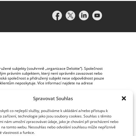
idružené subjekty (souhrnně „organizace Deloitte“). Společnost
vislým právním subjektem, který není oprávněn zavazovat nebo
lenská společnost a přidružený subjekt nese odpovědnost pouze
y klientům neposkytuje. Více informací najdete na adrese
Spravovat Souhlas
ytli co nejlepší služby, používáme k ukládání a/nebo přístupu k
 zařízení, technologie jako jsou soubory cookies. Souhlas s těmito
mi nám umožní zpracovávat údaje, jako je chování při procházení nebo
D na tomto webu. Nesouhlas nebo odvolání souhlasu může nepříznivě
té vlastnosti a funkce.