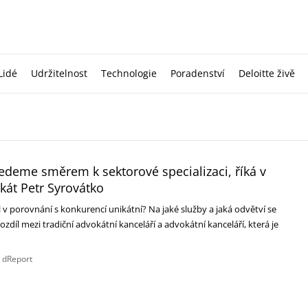
Lidé
Udržitelnost
Technologie
Poradenství
Deloitte živě
vedeme směrem k sektorové specializaci, říká v
kát Petr Syrovátko
l v porovnání s konkurencí unikátní? Na jaké služby a jaká odvětví se
 rozdíl mezi tradiční advokátní kanceláří a advokátní kanceláří, která je
…
 dReport