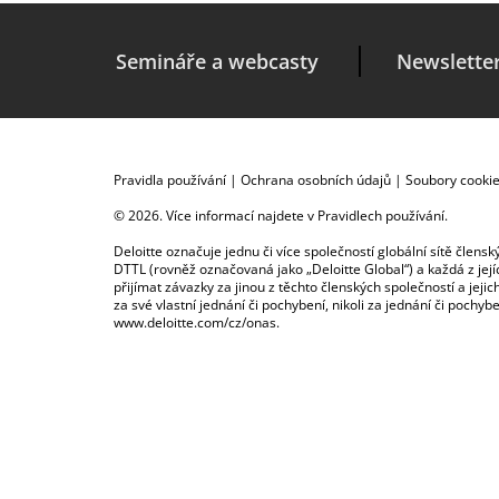
Semináře a webcasty
Newslette
Pravidla používání
|
Ochrana osobních údajů
|
Soubory cooki
© 2026. Více informací najdete v
Pravidlech používání
.
Deloitte označuje jednu či více společností globální sítě člen
DTTL (rovněž označovaná jako „Deloitte Global“) a každá z je
přijímat závazky za jinou z těchto členských společností a je
za své vlastní jednání či pochybení, nikoli za jednání či poch
www.deloitte.com/cz/onas
.