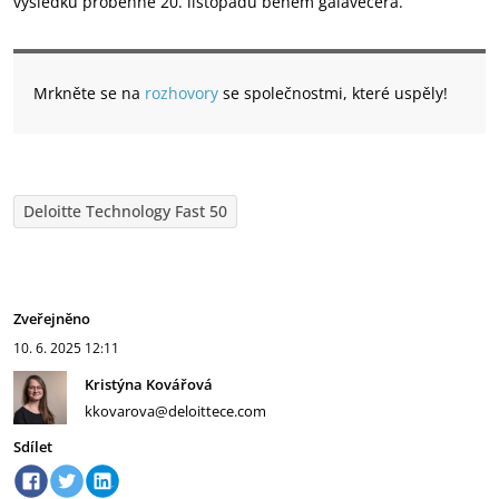
výsledků proběhne 20. listopadu během galavečera.
Mrkněte se na
rozhovory
se společnostmi, které uspěly!
Deloitte Technology Fast 50
Zveřejněno
10. 6. 2025
12:11
Kristýna Kovářová
kkovarova@deloittece.com
Sdílet