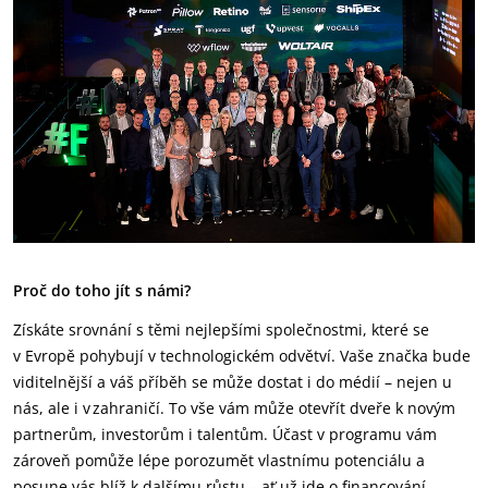
Proč do toho jít s námi?
Získáte srovnání s těmi nejlepšími společnostmi, které se
v Evropě pohybují v technologickém odvětví. Vaše značka bude
viditelnější a váš příběh se může dostat i do médií – nejen u
nás, ale i v zahraničí. To vše vám může otevřít dveře k novým
partnerům, investorům i talentům. Účast v programu vám
zároveň pomůže lépe porozumět vlastnímu potenciálu a
posune vás blíž k dalšímu růstu – ať už jde o financování,