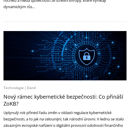
ročníku a hledá společnosti ze střední Evropy, které vynikají
dynamickým růs…
Technologie
Daně
Nový rámec kybernetické bezpečnosti: Co přináší
ZoKB?
Uplynulý rok přinesl řadu změn v oblasti regulace kybernetické
bezpečnosti, a to jak na celounijní, tak národní úrovni. V lednu se stalo
závazným evropské nařízení o digitální provozní odolnosti finančního