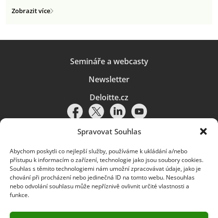
Zobrazit více
Semináře a webcasty
Newsletter
Deloitte.cz
Spravovat Souhlas
Abychom poskytli co nejlepší služby, používáme k ukládání a/nebo
Pravidla používání
|
Ochrana osobních údajů
|
Soubory cookies
|
přístupu k informacím o zařízení, technologie jako jsou soubory cookies.
Deloitte.cz
Souhlas s těmito technologiemi nám umožní zpracovávat údaje, jako je
chování při procházení nebo jedinečná ID na tomto webu. Nesouhlas
© 2026. Více informací najdete v
Pravidlech používání
.
nebo odvolání souhlasu může nepříznivě ovlivnit určité vlastnosti a
funkce.
Deloitte označuje jednu či více společností globální sítě členských
společností Deloitte Touche Tohmatsu Limited („DTTL“) a jejich dceřiné
a přidružené subjekty (souhrnně „organizace Deloitte“). Společnost DTTL