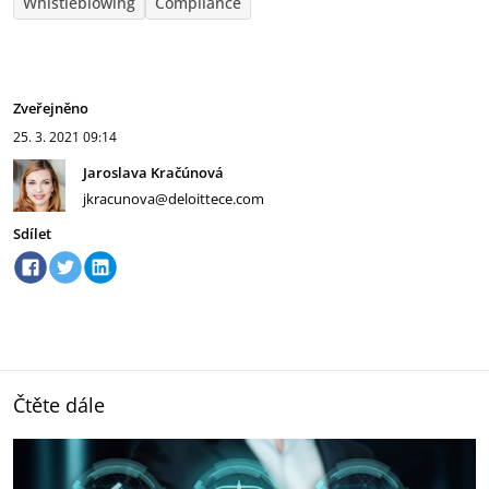
Whistleblowing
Compliance
Zveřejněno
25. 3. 2021
09:14
Jaroslava Kračúnová
jkracunova@deloittece.com
Sdílet
Čtěte dále