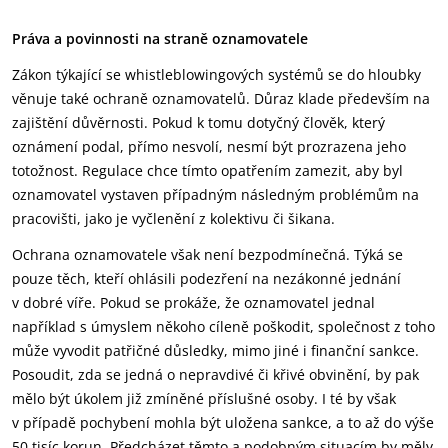
Práva a povinnosti na straně oznamovatele
Zákon týkající se whistleblowingových systémů se do hloubky
věnuje také ochraně oznamovatelů. Důraz klade především na
zajištění důvěrnosti. Pokud k tomu dotyčný člověk, který
oznámení podal, přímo nesvolí, nesmí být prozrazena jeho
totožnost. Regulace chce tímto opatřením zamezit, aby byl
oznamovatel vystaven případným následným problémům na
pracovišti, jako je vyčlenění z kolektivu či šikana.
Ochrana oznamovatele však není bezpodmínečná. Týká se
pouze těch, kteří ohlásili podezření na nezákonné jednání
v dobré víře. Pokud se prokáže, že oznamovatel jednal
například s úmyslem někoho cíleně poškodit, společnost z toho
může vyvodit patřičné důsledky, mimo jiné i finanční sankce.
Posoudit, zda se jedná o nepravdivé či křivé obvinění, by pak
mělo být úkolem již zmíněné příslušné osoby. I té by však
v případě pochybení mohla být uložena sankce, a to až do výše
50 tisíc korun. Předcházet těmto a podobným situacím by měly