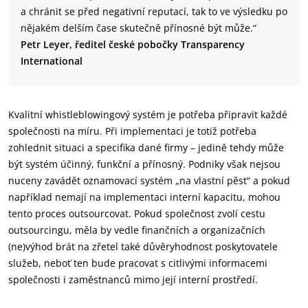
a chránit se před negativní reputací, tak to ve výsledku po
nějakém delším čase skutečně přínosné být může.“
Petr Leyer, ředitel české pobočky Transparency
International
Kvalitní whistleblowingový systém je potřeba připravit každé
společnosti na míru. Při implementaci je totiž potřeba
zohlednit situaci a specifika dané firmy – jedině tehdy může
být systém účinný, funkční a přínosný. Podniky však nejsou
nuceny zavádět oznamovací systém „na vlastní pěst“ a pokud
například nemají na implementaci interní kapacitu, mohou
tento proces outsourcovat. Pokud společnost zvolí cestu
outsourcingu, měla by vedle finančních a organizačních
(ne)výhod brát na zřetel také důvěryhodnost poskytovatele
služeb, neboť ten bude pracovat s citlivými informacemi
společnosti i zaměstnanců mimo její interní prostředí.