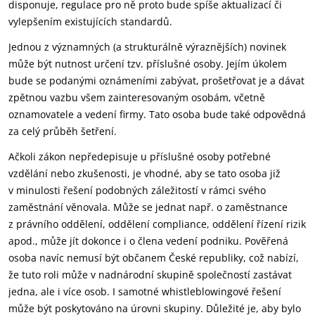
disponuje, regulace pro ně proto bude spíše aktualizací či
vylepšením existujících standardů.
Jednou z významných (a strukturálně výraznějších) novinek
může být nutnost určení tzv. příslušné osoby. Jejím úkolem
bude se podanými oznámeními zabývat, prošetřovat je a dávat
zpětnou vazbu všem zainteresovaným osobám, včetně
oznamovatele a vedení firmy. Tato osoba bude také odpovědná
za celý průběh šetření.
Ačkoli zákon nepředepisuje u příslušné osoby potřebné
vzdělání nebo zkušenosti, je vhodné, aby se tato osoba již
v minulosti řešení podobných záležitostí v rámci svého
zaměstnání věnovala. Může se jednat např. o zaměstnance
z právního oddělení, oddělení compliance, oddělení řízení rizik
apod., může jít dokonce i o člena vedení podniku. Pověřená
osoba navíc nemusí být občanem České republiky, což nabízí,
že tuto roli může v nadnárodní skupině společností zastávat
jedna, ale i více osob. I samotné whistleblowingové řešení
může být poskytováno na úrovni skupiny. Důležité je, aby bylo