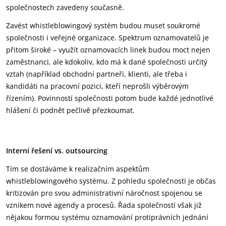
společnostech zavedeny současně.
Zavést whistleblowingový systém budou muset soukromé
společnosti i veřejné organizace. Spektrum oznamovatelů je
přitom široké – využít oznamovacích linek budou moct nejen
zaměstnanci, ale kdokoliv, kdo má k dané společnosti určitý
vztah (například obchodní partneři, klienti, ale třeba i
kandidáti na pracovní pozici, kteří neprošli výběrovým
řízením). Povinností společnosti potom bude každé jednotlivé
hlášení či podnět pečlivě přezkoumat.
Interní řešení vs. outsourcing
Tím se dostáváme k realizačním aspektům
whistleblowingového systému. Z pohledu společností je občas
kritizován pro svou administrativní náročnost spojenou se
vznikem nové agendy a procesů. Řada společností však již
nějakou formou systému oznamování protiprávních jednání