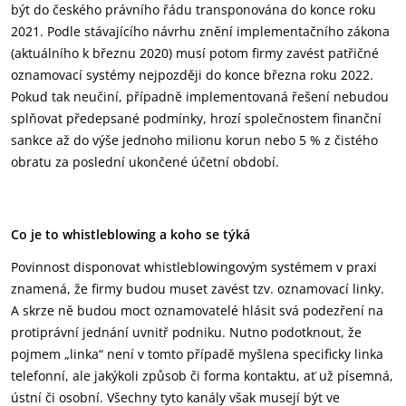
být do českého právního řádu transponována do konce roku
2021. Podle stávajícího návrhu znění implementačního zákona
(aktuálního k březnu 2020) musí potom firmy zavést patřičné
oznamovací systémy nejpozději do konce března roku 2022.
Pokud tak neučiní, případně implementovaná řešení nebudou
splňovat předepsané podmínky, hrozí společnostem finanční
sankce až do výše jednoho milionu korun nebo 5 % z čistého
obratu za poslední ukončené účetní období.
Co je to whistleblowing a koho se týká
Povinnost disponovat whistleblowingovým systémem v praxi
znamená, že firmy budou muset zavést tzv. oznamovací linky.
A skrze ně budou moct oznamovatelé hlásit svá podezření na
protiprávní jednání uvnitř podniku. Nutno podotknout, že
pojmem „linka“ není v tomto případě myšlena specificky linka
telefonní, ale jakýkoli způsob či forma kontaktu, ať už písemná,
ústní či osobní. Všechny tyto kanály však musejí být ve