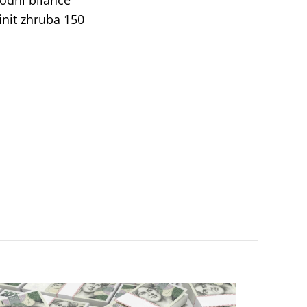
odní bilance
init zhruba 150