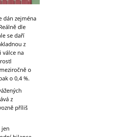
je dán zejména
Reálně dle
le se daří
ákladnou z
i válce na
rostl
l meziročně o
pak o 0,4 %.
ovážených
ává z
ozně příliš
 jen