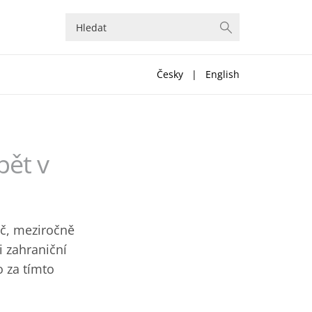
Česky
|
English
pět v
Kč, meziročně
i zahraniční
o za tímto