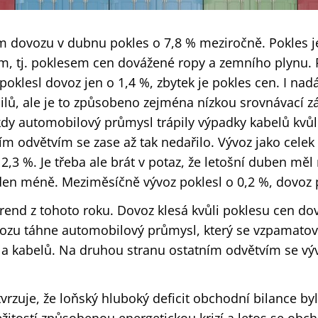
 dovozu v dubnu pokles o 7,8 % meziročně. Pokles 
, tj. poklesem cen dovážené ropy a zemního plynu. 
klesl dovoz jen o 1,4 %, zbytek je pokles cen. I nadá
lů, ale je to způsobeno zejména nízkou srovnávací z
dy automobilový průmysl trápily výpadky kabelů kvůl
ím odvětvím se zase až tak nedařilo. Vývoz jako celek 
2,3 %. Je třeba ale brát v potaz, že letošní duben mě
den méně. Meziměsíčně vývoz poklesl o 0,2 %, dovoz 
trend z tohoto roku. Dovoz klesá kvůli poklesu cen d
ývozu táhne automobilový průmysl, který se vzpamatov
 a kabelů. Na druhou stranu ostatním odvětvím se výv
vrzuje, že loňský hluboký deficit obchodní bilance byl