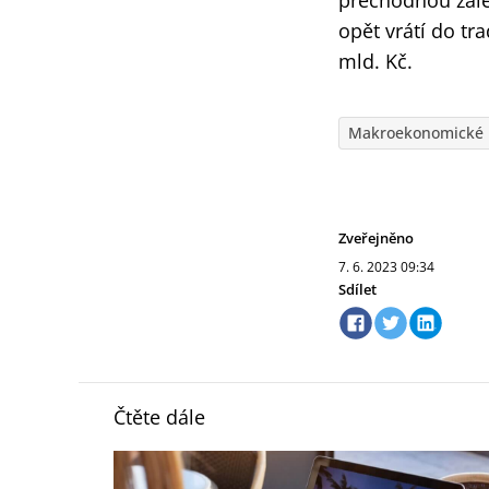
přechodnou zálež
opět vrátí do tr
mld. Kč.
Makroekonomické 
Zveřejněno
7. 6. 2023
09:34
Sdílet
Čtěte dále