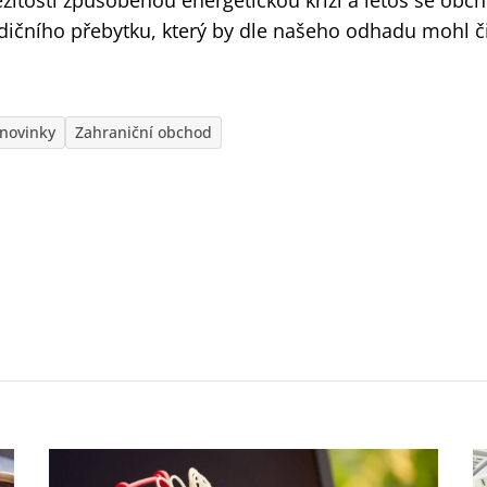
itostí způsobenou energetickou krizí a letos se obch
adičního přebytku, který by dle našeho odhadu mohl č
novinky
Zahraniční obchod