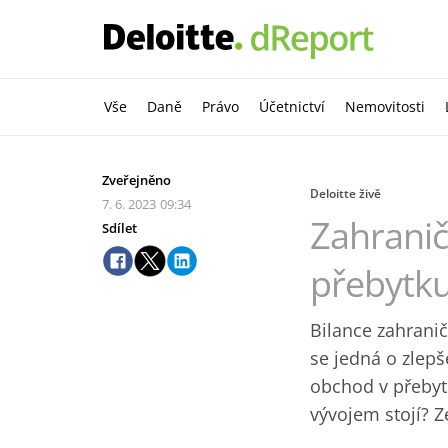
Vše
Daně
Právo
Účetnictví
Nemovitosti
Zveřejněno
Deloitte živě
7. 6. 2023
09:34
Zahranič
Sdílet
přebytk
Bilance zahrani
se jedná o zlepš
obchod v přebytk
vývojem stojí? 