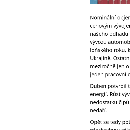
Nominální objem
cenovým vývojem
našeho odhadu po
vývozu automobi
loňského roku, k
Ukrajině. Ostatn
meziročně jen o 
jeden pracovní 
Duben potvrdil 
energií. Růst v
nedostatku čipů
nedaří.
Opět se tedy pot