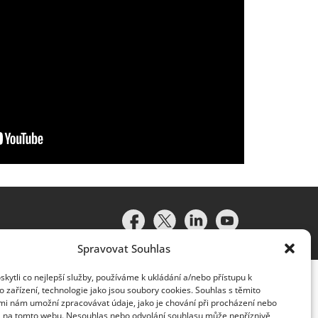
Spravovat Souhlas
ytli co nejlepší služby, používáme k ukládání a/nebo přístupu k
 zařízení, technologie jako jsou soubory cookies. Souhlas s těmito
mi nám umožní zpracovávat údaje, jako je chování při procházení nebo
D na tomto webu. Nesouhlas nebo odvolání souhlasu může nepříznivě