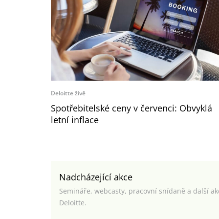
Deloitte živě
Spotřebitelské ceny v červenci: Obvyklá
letní inflace
Nadcházející akce
Semináře, webcasty, pracovní snídaně a další a
Deloitte.