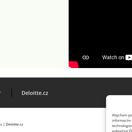
r
Deloitte.cz
Abychom posk
informacím o
es
|
Deloitte.cz
technologie
jedinečná I