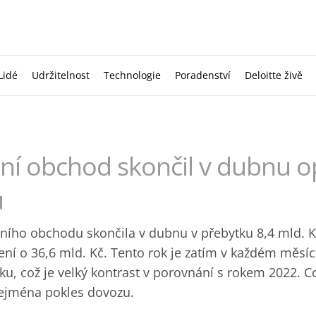
Lidé
Udržitelnost
Technologie
Poradenství
Deloitte živě
ní obchod skončil v dubnu o
u
čního obchodu skončila v dubnu v přebytku 8,4 mld. 
ení o 36,6 mld. Kč. Tento rok je zatím v každém měsíc
u, což je velký kontrast v porovnání s rokem 2022. C
Zejména pokles dovozu.