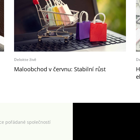
Deloitte živě
De
Maloobchod v červnu: Stabilní růst
H
e
kce pořádané společností