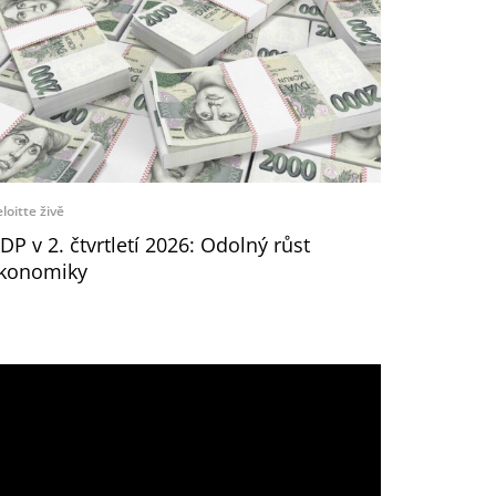
loitte živě
DP v 2. čtvrtletí 2026: Odolný růst
konomiky