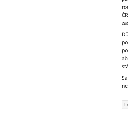
ro
ČR
za
Dů
po
po
ab
st
Sa
ne
I