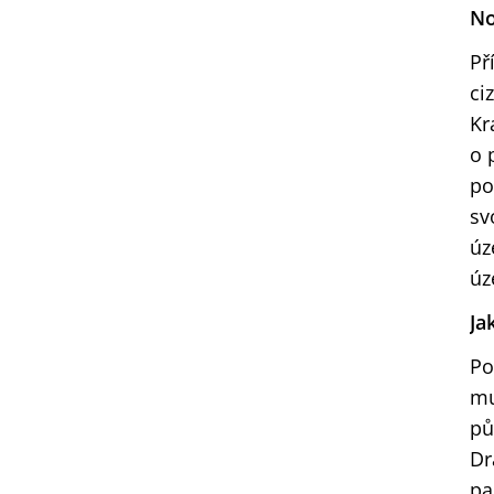
No
Př
ci
Kr
o 
po
sv
úz
úz
Ja
Po
mu
pů
Dr
pa