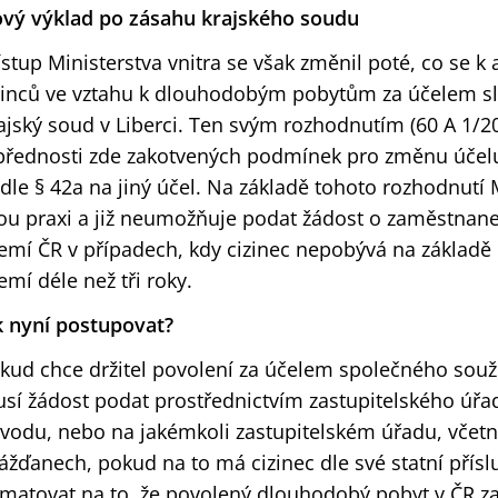
vý výklad po zásahu krajského soudu
ístup Ministerstva vnitra se však změnil poté, co se k
zinců ve vztahu k dlouhodobým pobytům za účelem slo
ajský soud v Liberci. Ten svým rozhodnutím (60 A 1/2
přednosti zde zakotvených podmínek pro změnu účelu
dle § 42a na jiný účel. Na základě tohoto rozhodnutí M
ou praxi a již neumožňuje podat žádost o zaměstnane
emí ČR v případech, kdy cizinec nepobývá na základ
emí déle než tři roky.
k nyní postupovat?
kud chce držitel povolení za účelem společného souži
sí žádost podat prostřednictvím zastupitelského úřad
vodu, nebo na jakémkoli zastupitelském úřadu, včetn
ážďanech, pokud na to má cizinec dle své statní přísl
matovat na to, že povolený dlouhodobý pobyt v ČR z