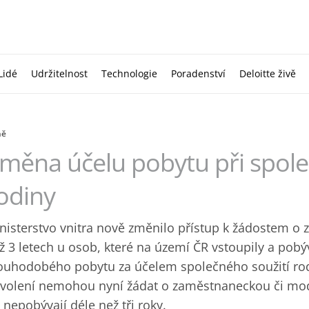
Lidé
Udržitelnost
Technologie
Poradenství
Deloitte živě
ně
měna účelu pobytu při spole
odiny
nisterstvo vnitra nově změnilo přístup k žádostem 
ž 3 letech u osob, které na území ČR vstoupily a pobý
ouhodobého pobytu za účelem společného soužití rod
volení nemohou nyní žádat o zaměstnaneckou či mod
 nepobývají déle než tři roky.