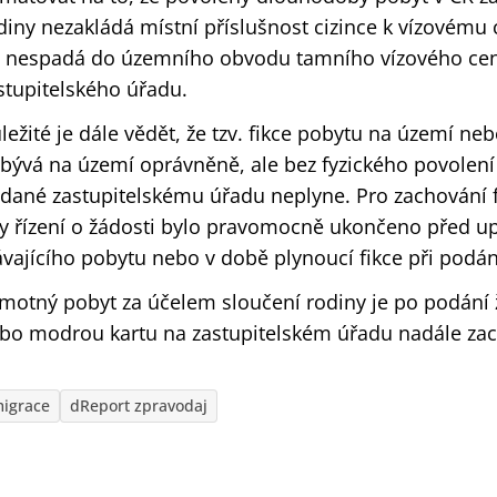
diny nezakládá místní příslušnost cizince k vízovému
 nespadá do územního obvodu tamního vízového cen
stupitelského úřadu.
ležité je dále vědět, že tzv. fikce pobytu na území nebo
bývá na území oprávněně, ale bez fyzického povolení 
dané zastupitelskému úřadu neplyne. Pro zachování f
y řízení o žádosti bylo pravomocně ukončeno před up
ávajícího pobytu nebo v době plynoucí fikce při podán
motný pobyt za účelem sloučení rodiny je po podání
bo modrou kartu na zastupitelském úřadu nadále za
migrace
dReport zpravodaj