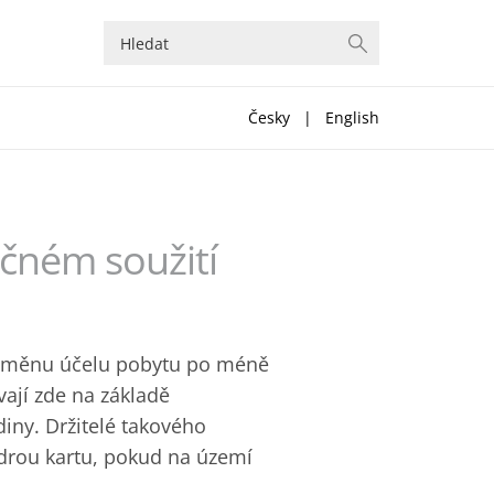
Česky
|
English
čném soužití
o změnu účelu pobytu po méně
vají zde na základě
iny. Držitelé takového
rou kartu, pokud na území