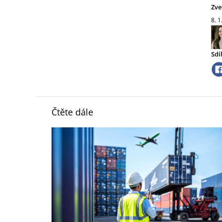
Zve
8. 1
Sdí
Čtěte dále