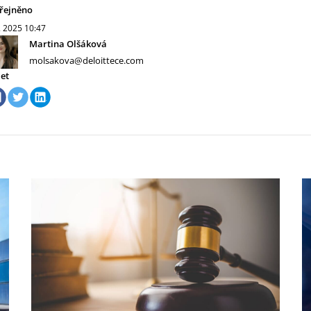
řejněno
. 2025
10:47
Martina Olšáková
molsakova@deloittece.com
let