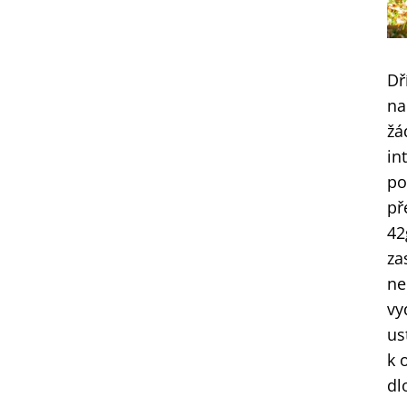
Dř
na
žá
in
po
př
42
za
ne
vy
us
k 
dl