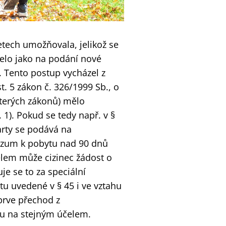
tech umožňovala, jelikož se
elo jako na podání nové
. Tento postup vycházel z
t. 5 zákon č. 326/1999 Sb., o
terých zákonů) mělo
1). Pokud se tedy např. v §
arty se podává na
ízum k pobytu nad 90 dnů
lem může cizinec žádost o
e se to za speciální
u uvedené v § 45 i ve vztahu
jprve přechod z
u na stejným účelem.