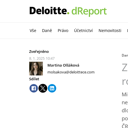
Vše
Daně
Právo
Účetnictví
Nemovitosti
Zveřejněno
Da
8. 1. 2025
10:47
Z
Martina Olšáková
molsakova@deloittece.com
r
Sdílet
Mi
ne
dl
po
ČR