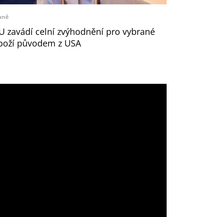
aně
U zavádí celní zvýhodnění pro vybrané
boží původem z USA