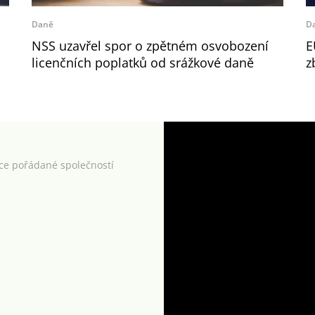
Daně
D
NSS uzavřel spor o zpětném osvobození
E
licenčních poplatků od srážkové daně
z
kce pořádané společností