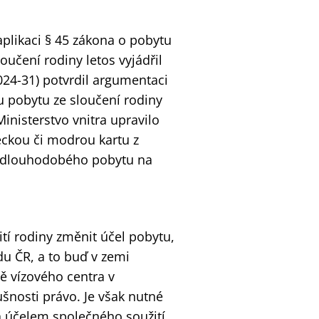
 aplikaci § 45 zákona o pobytu
učení rodiny letos vyjádřil
024-31) potvrdil argumentaci
 pobytu ze sloučení rodiny
inisterstvo vnitra upravilo
ckou či modrou kartu z
ě dlouhodobého pobytu na
tí rodiny změnit účel pobytu,
u ČR, a to buď v zemi
ě vízového centra v
ušnosti právo. Je však nutné
a účelem společného soužití