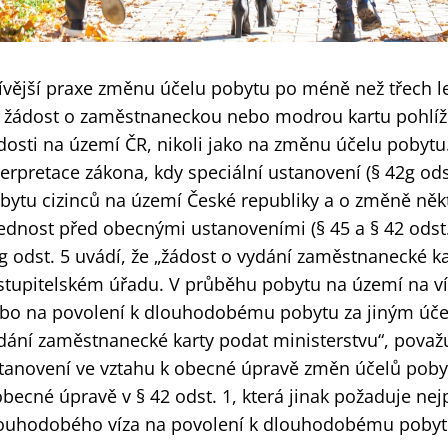
ívější praxe změnu účelu pobytu po méně než třech le
 žádost o zaměstnaneckou nebo modrou kartu pohlíž
dosti na území ČR, nikoli jako na změnu účelu pobytu
terpretace zákona, kdy speciální ustanovení (§ 42g ods
bytu cizinců na území České republiky a o změně něk
ednost před obecnými ustanoveními (§ 45 a § 42 odst. 
g odst. 5 uvádí, že „žádost o vydání zaměstnanecké k
stupitelském úřadu. V průběhu pobytu na území na v
bo na povolení k dlouhodobému pobytu za jiným úče
dání zaměstnanecké karty podat ministerstvu“, považuj
tanovení ve vztahu k obecné úpravě změn účelů pobyt
obecné úpravě v § 42 odst. 1, která jinak požaduje ne
ouhodobého víza na povolení k dlouhodobému pobyt