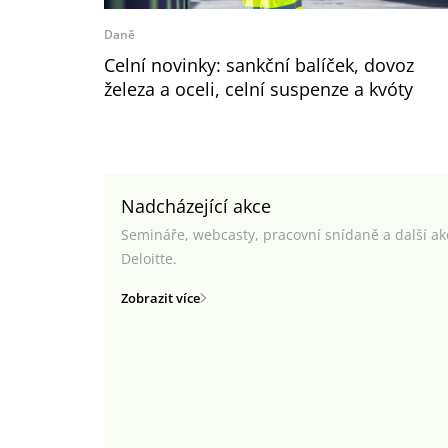
Daně
Celní novinky: sankční balíček, dovoz
železa a oceli, celní suspenze a kvóty
Nadcházející akce
Semináře, webcasty, pracovní snídaně a další a
Deloitte.
Zobrazit více