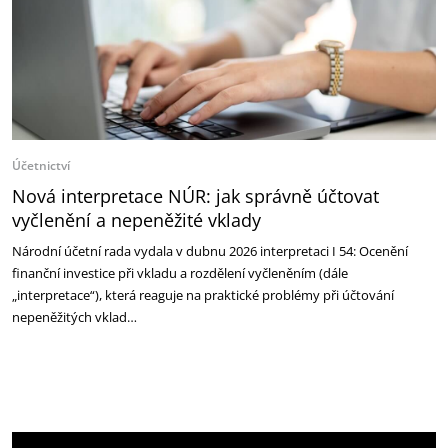
Účetnictví
Nová interpretace NÚR: jak správně účtovat
vyčlenění a nepeněžité vklady
Národní účetní rada vydala v dubnu 2026 interpretaci I 54: Ocenění
finanční investice při vkladu a rozdělení vyčleněním (dále
„interpretace“), která reaguje na praktické problémy při účtování
nepeněžitých vklad…