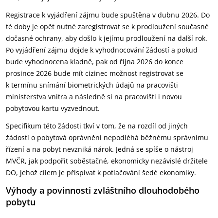
Registrace k vyjádření zájmu bude spuštěna v dubnu 2026. Do
té doby je opět nutné zaregistrovat se k prodloužení současné
dočasné ochrany, aby došlo k jejímu prodloužení na další rok.
Po vyjádření zájmu dojde k vyhodnocování žádostí a pokud
bude vyhodnocena kladně, pak od října 2026 do konce
prosince 2026 bude mít cizinec možnost registrovat se
k termínu snímání biometrických údajů na pracovišti
ministerstva vnitra a následně si na pracovišti i novou
pobytovou kartu vyzvednout.
Specifikum této žádosti tkví v tom, že na rozdíl od jiných
žádostí o pobytová oprávnění nepodléhá běžnému správnímu
řízení a na pobyt nevzniká nárok. Jedná se spíše o nástroj
MVČR, jak podpořit soběstačné, ekonomicky nezávislé držitele
DO, jehož cílem je přispívat k potlačování šedé ekonomiky.
Výhody a povinnosti zvláštního dlouhodobého
pobytu