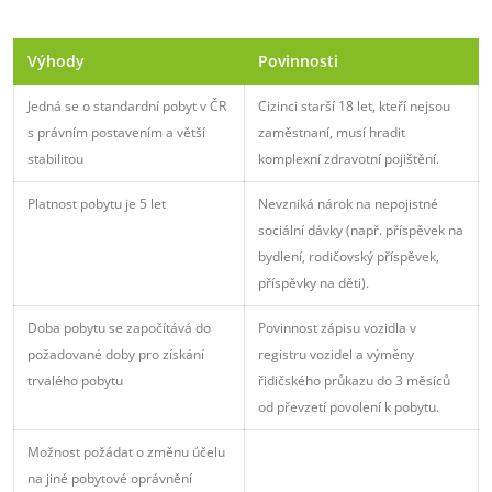
Výhody
Povinnosti
Jedná se o standardní pobyt v ČR
Cizinci starší 18 let, kteří nejsou
s právním postavením a větší
zaměstnaní, musí hradit
stabilitou
komplexní zdravotní pojištění.
Platnost pobytu je 5 let
Nevzniká nárok na nepojistné
sociální dávky (např. příspěvek na
bydlení, rodičovský příspěvek,
příspěvky na děti).
Doba pobytu se započítává do
Povinnost zápisu vozidla v
požadované doby pro získání
registru vozidel a výměny
trvalého pobytu
řidičského průkazu do 3 měsíců
od převzetí povolení k pobytu.
Možnost požádat o změnu účelu
na jiné pobytové oprávnění