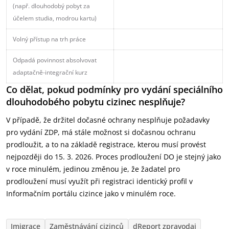
(např. dlouhodobý pobyt za
účelem studia, modrou kartu)
Volný přístup na trh práce
Odpadá povinnost absolvovat
adaptačně-integrační kurz
Co dělat, pokud podmínky pro vydání speciálního
dlouhodobého pobytu cizinec nesplňuje?
V případě, že držitel dočasné ochrany nesplňuje požadavky
pro vydání ZDP, má stále možnost si dočasnou ochranu
prodloužit, a to na základě registrace, kterou musí provést
nejpozději do 15. 3. 2026. Proces prodloužení DO je stejný jako
v roce minulém, jedinou změnou je, že žadatel pro
prodloužení musí využít při registraci identický profil v
Informačním portálu cizince jako v minulém roce.
Imigrace
Zaměstnávání cizinců
dReport zpravodaj