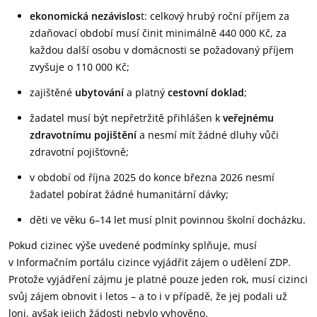
ekonomická nezávislos
t: celkový hrubý roční příjem za
zdaňovací období musí činit minimálně 440 000 Kč, za
každou další osobu v domácnosti se požadovaný příjem
zvyšuje o 110 000 Kč;
zajištěné
ubytování
a platný
cestovní doklad
;
žadatel musí být nepřetržitě přihlášen k
veřejnému
zdravotnímu pojištění
a nesmí mít žádné dluhy vůči
zdravotní pojišťovně;
v období od října 2025 do konce března 2026 nesmí
žadatel pobírat žádné humanitární dávky;
děti ve věku 6–14 let musí plnit povinnou školní docházku.
Pokud cizinec výše uvedené podmínky splňuje, musí
v Informačním portálu cizince vyjádřit zájem o udělení ZDP.
Protože vyjádření zájmu je platné pouze jeden rok, musí cizinci
svůj zájem obnovit i letos – a to i v případě, že jej podali už
loni, avšak jejich žádosti nebylo vyhověno.