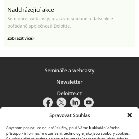
Nadcházející akce
Semináře, webcasty, pracovní snídaně a další akce
pořádané společností Deloitte.
Zobrazit více
Semináře a webcasty
Newsletter
Deloitte.cz
Spravovat Souhlas
Abychom poskytli co nejlepší služby, používáme k ukládání a/nebo
Pravidla používání
|
Ochrana osobních údajů
|
Soubory cookies
|
přístupu k informacím o zařízení, technologie jako jsou soubory cookies.
Deloitte.cz
Souhlas s těmito technologiemi nám umožní zpracovávat údaje, jako je