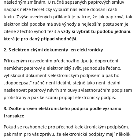
následným změnám. U ručně sepsaných papírových smluv
naopak nelze teoreticky vyloučit následné dopsání části
textu. Z výše uvedených příkladů je patrné, že jak papírová, tak
elektronická podoba má své výhody a nejlepším postupem je
cíleně z těchto výhod těžit a
vždy si vybrat tu podobu jednání,
která je pro daný případ vhodnější.
2.
S elektronickými dokumenty jen elektronicky
Přirozeným rozvedením předchozího tipu je doporučení
nemíchat papírový a elektronický svět. Jednoduše řečeno,
vytisknout dokument s elektronickým podpisem a pak ho
„dopodepsat“ ručně není ideální, stejně jako není ideální
naskenovat papírový návrh smlouvy s vlastnoručním podpisem
protistrany a pak ke scanu připojit elektronický podpis.
3. Zvolte úroveň elektronického podpisu podle významu
transakce
Pokud se rozhodnete pro přechod k elektronickým podpisům,
pak mám pro vás zprávu, že elektronické podpisy mají několik