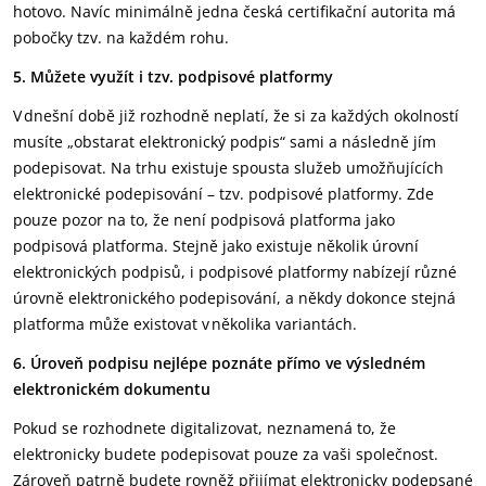
hotovo. Navíc minimálně jedna česká certifikační autorita má
pobočky tzv. na každém rohu.
5. Můžete využít i tzv. podpisové platformy
V dnešní době již rozhodně neplatí, že si za každých okolností
musíte „obstarat elektronický podpis“ sami a následně jím
podepisovat. Na trhu existuje spousta služeb umožňujících
elektronické podepisování – tzv. podpisové platformy. Zde
pouze pozor na to, že není podpisová platforma jako
podpisová platforma. Stejně jako existuje několik úrovní
elektronických podpisů, i podpisové platformy nabízejí různé
úrovně elektronického podepisování, a někdy dokonce stejná
platforma může existovat v několika variantách.
6. Úroveň podpisu nejlépe poznáte přímo ve výsledném
elektronickém dokumentu
Pokud se rozhodnete digitalizovat, neznamená to, že
elektronicky budete podepisovat pouze za vaši společnost.
Zároveň patrně budete rovněž přijímat elektronicky podepsané