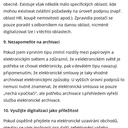
obecně. Existuje však několik málo specifických oblastí, kde
mohou existovat zvláštní požadavky na úroveň podpisu (např.
oblast HR, koupě nemovitosti apod.). Zpravidla postačí se
pouze poradit s odborníkem na danou oblast, nicméně
digitalizovat lze i v těchto oblastech.
9. Nezapomeňte na archivaci
Pokud jsem v prvním tipu zmínil rozdíly mezi papírovým a
elektronickým světem a zdůraznil, že v elektronickém světě je
potřeba se chovat elektronicky, pak v devátém tipu navazuji
připomenutím, že elektronické smlouvy je taky vhodné
archivovat elektronickými způsoby. U vyšších úrovní podpisů to
nemusí nutně znamenat, že elektronická smlouva se pouze
„nechá v počítači“, ale potřebu archivace s přehledem vyřeší
služba elektronické archivace.
10. Využijte digitalizaci jako příležitost
Pokud úspěšně přejdete na elektronické uzavírání obchodů,
otevřou se vám možnosti pro další zefektivnění vašeho