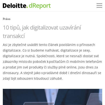
Právo
10 tipů, jak digitalizovat uzavírání
transakcí
Asi je zbytečné uvádět tento článek povídáním o přínosech
digitalizace. Co si budeme nalhávat, digitalizace je sexy,
digitalizace je nutná. Společnosti, které se nesnaží dostat své
zákazníky místo do poboček k počítačům či mobilním telefonům
a prodat jim své produkty či služby plně online, jsou dnes za
dinosaury. A stejně jako v pradávné době i dnešní dinosauři se
zdají být odsouzeni k budoucí záhubě.