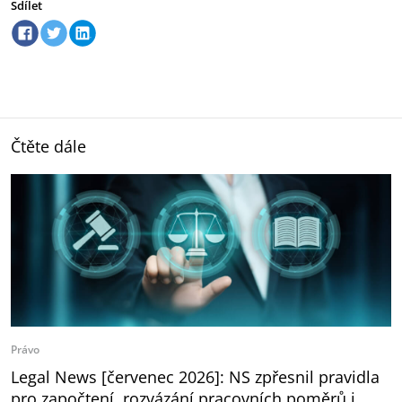
Sdílet
Čtěte dále
Právo
Legal News [červenec 2026]: NS zpřesnil pravidla
pro započtení, rozvázání pracovních poměrů i