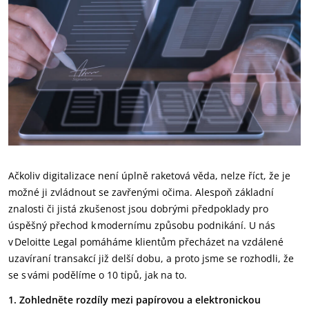
Ačkoliv digitalizace není úplně raketová věda, nelze říct, že je
možné ji zvládnout se zavřenými očima. Alespoň základní
znalosti či jistá zkušenost jsou dobrými předpoklady pro
úspěšný přechod k modernímu způsobu podnikání. U nás
v Deloitte Legal pomáháme klientům přecházet na vzdálené
uzavíraní transakcí již delší dobu, a proto jsme se rozhodli, že
se s vámi podělíme o 10 tipů, jak na to.
1. Zohledněte rozdíly mezi papírovou a elektronickou