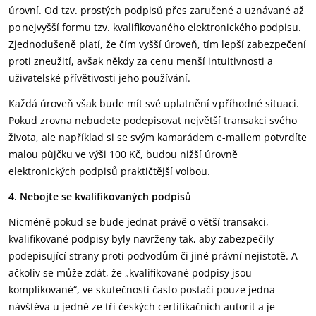
úrovní. Od tzv. prostých podpisů přes zaručené a uznávané až
po nejvyšší formu tzv. kvalifikovaného elektronického podpisu.
Zjednodušeně platí, že čím vyšší úroveň, tím lepší zabezpečení
proti zneužití, avšak někdy za cenu menší intuitivnosti a
uživatelské přívětivosti jeho používání.
Každá úroveň však bude mít své uplatnění v příhodné situaci.
Pokud zrovna nebudete podepisovat největší transakci svého
života, ale například si se svým kamarádem e-mailem potvrdíte
malou půjčku ve výši 100 Kč, budou nižší úrovně
elektronických podpisů praktičtější volbou.
4. Nebojte se kvalifikovaných podpisů
Nicméně pokud se bude jednat právě o větší transakci,
kvalifikované podpisy byly navrženy tak, aby zabezpečily
podepisující strany proti podvodům či jiné právní nejistotě. A
ačkoliv se může zdát, že „kvalifikované podpisy jsou
komplikované“, ve skutečnosti často postačí pouze jedna
návštěva u jedné ze tří českých certifikačních autorit a je