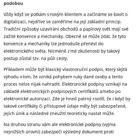
podobou
Vždy když se potkám s novým klientem a začínáme se bavit o
digitalizaci, nejdříve se zaměříme na její základní princip.
Tradiční způsoby uzavírání obchodů a papírový svět mají své
zažité konvence a mechaniky. Obecně se může zdát, že tyto
konvence a mechaniky lze jednoduše přenést do
elektronického světa. Nicméně z mé zkušenosti by takový
postup zůstal tzv. na půli cesty.
Příkladem může být klasický vlastnoruční podpis, který skýtá
výhodu v tom, že vzniká pohybem ruky dané osoby a tento
proces nelze nijak nahradit. Elektronické podpisy vznikají na
základě elektronických podpisových certifikátů a/nebo po
elektronické autorizaci. Zde je hned patrný rozdíl, že i když by
takové certifikáty či přístupové údaje měly být zabezpečené,
jejích únik a následné zneužití teoreticky nastat může.
Na druhou stranu vám ale elektronické podpisy (vyjma
nejnižších úrovní) zabezpečí výsledný dokument proti