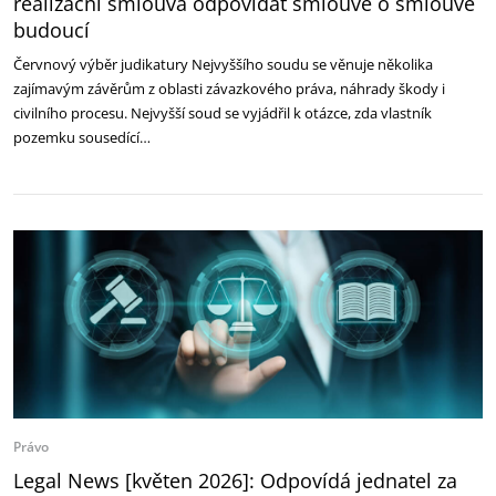
realizační smlouva odpovídat smlouvě o smlouvě
budoucí
Červnový výběr judikatury Nejvyššího soudu se věnuje několika
zajímavým závěrům z oblasti závazkového práva, náhrady škody i
civilního procesu. Nejvyšší soud se vyjádřil k otázce, zda vlastník
pozemku sousedící…
Právo
Legal News [květen 2026]: Odpovídá jednatel za