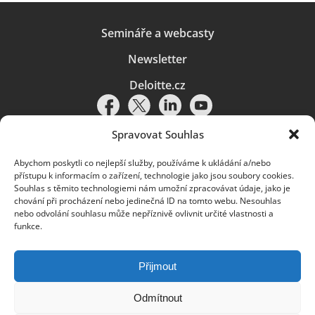
Semináře a webcasty
Newsletter
Deloitte.cz
Spravovat Souhlas
Abychom poskytli co nejlepší služby, používáme k ukládání a/nebo
Pravidla používání
|
Ochrana osobních údajů
|
Soubory cookies
|
přístupu k informacím o zařízení, technologie jako jsou soubory cookies.
Deloitte.cz
Souhlas s těmito technologiemi nám umožní zpracovávat údaje, jako je
chování při procházení nebo jedinečná ID na tomto webu. Nesouhlas
© 2026. Více informací najdete v
Pravidlech používání
.
nebo odvolání souhlasu může nepříznivě ovlivnit určité vlastnosti a
funkce.
Deloitte označuje jednu či více společností globální sítě členských
společností Deloitte Touche Tohmatsu Limited („DTTL“) a jejich dceřiné
a přidružené subjekty (souhrnně „organizace Deloitte“). Společnost DTTL
(rovněž označovaná jako „Deloitte Global“) a každá z jejích členských
Přijmout
společností a jejich přidružených subjektů je samostatným a nezávislým
právním subjektem, který není oprávněn zavazovat nebo přijímat závazky
za jinou z těchto členských společností a jejich přidružených subjektů ve
Odmítnout
vztahu k třetím stranám. Společnost DTTL a každá členská společnost