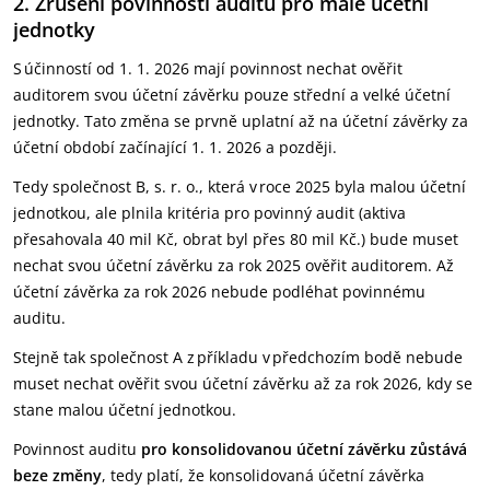
2. Zrušení povinnosti auditu pro malé účetní
jednotky
S účinností od 1. 1. 2026 mají povinnost nechat ověřit
auditorem svou účetní závěrku pouze střední a velké účetní
jednotky. Tato změna se prvně uplatní až na účetní závěrky za
účetní období začínající 1. 1. 2026 a později.
Tedy společnost B, s. r. o., která v roce 2025 byla malou účetní
jednotkou, ale plnila kritéria pro povinný audit (aktiva
přesahovala 40 mil Kč, obrat byl přes 80 mil Kč.) bude muset
nechat svou účetní závěrku za rok 2025 ověřit auditorem. Až
účetní závěrka za rok 2026 nebude podléhat povinnému
auditu.
Stejně tak společnost A z příkladu v předchozím bodě nebude
muset nechat ověřit svou účetní závěrku až za rok 2026, kdy se
stane malou účetní jednotkou.
Povinnost auditu
pro konsolidovanou účetní závěrku zůstává
beze změny
, tedy platí, že konsolidovaná účetní závěrka