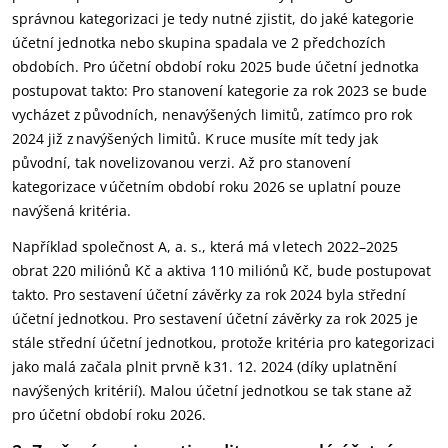
správnou kategorizaci je tedy nutné zjistit, do jaké kategorie
účetní jednotka nebo skupina spadala ve 2 předchozích
obdobích. Pro účetní období roku 2025 bude účetní jednotka
postupovat takto: Pro stanovení kategorie za rok 2023 se bude
vycházet z původních, nenavýšených limitů, zatímco pro rok
2024 již z navýšených limitů. K ruce musíte mít tedy jak
původní, tak novelizovanou verzi. Až pro stanovení
kategorizace v účetním období roku 2026 se uplatní pouze
navýšená kritéria.
Například společnost A, a. s., která má v letech 2022–2025
obrat 220 miliónů Kč a aktiva 110 miliónů Kč, bude postupovat
takto. Pro sestavení účetní závěrky za rok 2024 byla střední
účetní jednotkou. Pro sestavení účetní závěrky za rok 2025 je
stále střední účetní jednotkou, protože kritéria pro kategorizaci
jako malá začala plnit prvně k 31. 12. 2024 (díky uplatnění
navýšených kritérií). Malou účetní jednotkou se tak stane až
pro účetní období roku 2026.