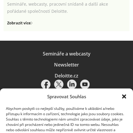
Semináře, webcasty, pracovní snídaně a další akce
pořádané společností Deloitte.
Zobrazit více
Semináře a webcasty
Newsletter
Deloitte.cz
Spravovat Souhlas
Abychom poskytli co nejlepší služby, používáme k ukládání a/nebo
Pravidla používání
|
Ochrana osobních údajů
|
Soubory cookies
|
přístupu k informacím o zařízení, technologie jako jsou soubory cookies.
Deloitte.cz
Souhlas s těmito technologiemi nám umožní zpracovávat údaje, jako je
chování při procházení nebo jedinečná ID na tomto webu. Nesouhlas
© 2026. Více informací najdete v
Pravidlech používání
.
nebo odvolání souhlasu může nepříznivě ovlivnit určité vlastnosti a