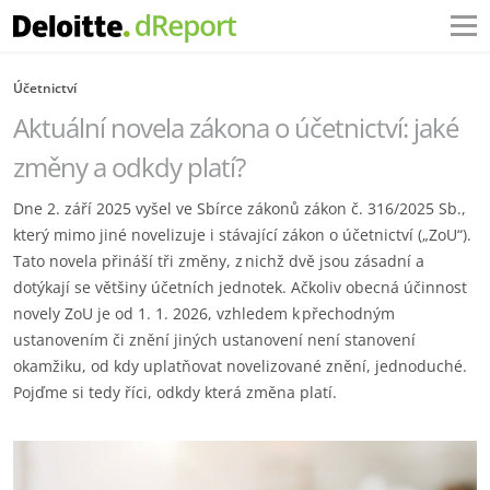
Účetnictví
Aktuální novela zákona o účetnictví: jaké
změny a odkdy platí? ‎
Dne 2. září 2025 vyšel ve Sbírce zákonů zákon č. 316/2025 Sb.,
který mimo jiné novelizuje i stávající ‎zákon o účetnictví („ZoU“).
Tato novela přináší tři změny, z nichž dvě jsou zásadní a
dotýkají se ‎většiny účetních jednotek. Ačkoliv obecná účinnost
novely ZoU je od 1. 1. 2026, vzhledem ‎k přechodným
ustanovením či znění jiných ustanovení není stanovení
okamžiku, od kdy uplatňovat ‎novelizované znění, jednoduché.
Pojďme si tedy říci, odkdy která změna platí. ‎