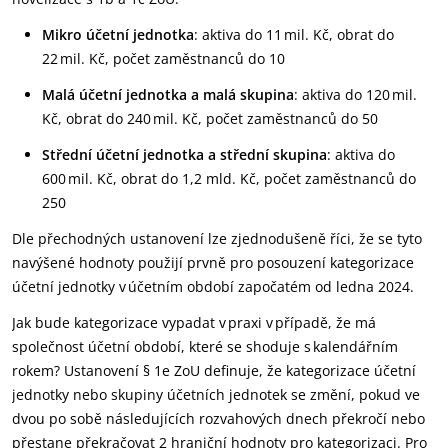
Mikro účetní jednotka
: aktiva do 11 mil. Kč, obrat do
22 mil. Kč, počet zaměstnanců do 10
Malá účetní jednotka a malá skupina
: aktiva do 120 mil.
Kč, obrat do 240 mil. Kč, počet zaměstnanců do 50
Střední účetní jednotka a střední skupina
: aktiva do
600 mil. Kč, obrat do 1,2 mld. Kč, počet zaměstnanců do
250
Dle přechodných ustanovení lze zjednodušeně říci, že se tyto
navýšené hodnoty použijí prvně pro posouzení kategorizace
účetní jednotky v účetním období započatém od ledna 2024.
Jak bude kategorizace vypadat v praxi v případě, že má
společnost účetní období, které se shoduje s kalendářním
rokem? Ustanovení § 1e ZoU definuje, že kategorizace účetní
jednotky nebo skupiny účetních jednotek se změní, pokud ve
dvou po sobě následujících rozvahových dnech překročí nebo
přestane překračovat 2 hraniční hodnoty pro kategorizaci. Pro