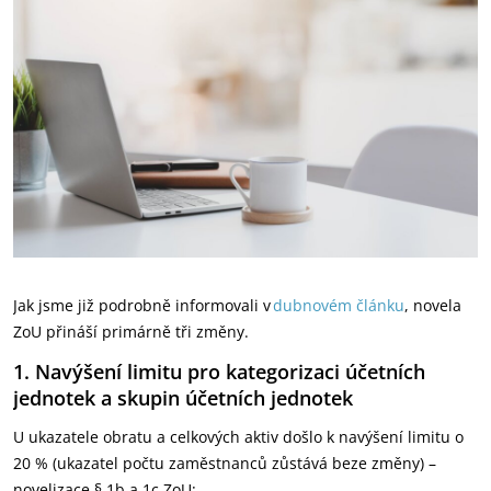
Jak jsme již podrobně informovali v
dubnovém článku
, novela
ZoU přináší primárně tři změny.
1. Navýšení limitu pro kategorizaci účetních
jednotek a skupin
účetních jednotek
U ukazatele obratu a celkových aktiv došlo k navýšení limitu o
20 % (ukazatel počtu zaměstnanců zůstává beze změny) –
novelizace § 1b a 1c ZoU: