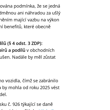
hována podmínka, že se jedná
odměnou ani náhradou za ušlý
plněním mající vazbu na výkon
í benefitů, které obecně
lů (§ 4 odst. 3 ZDP):
írů a podílů
v obchodních
rušen. Nadále by měl zůstat
ho vozidla, čímž se zabránilo
na by mohla od roku 2025 vést
del.
u č. 926 týkající se daně