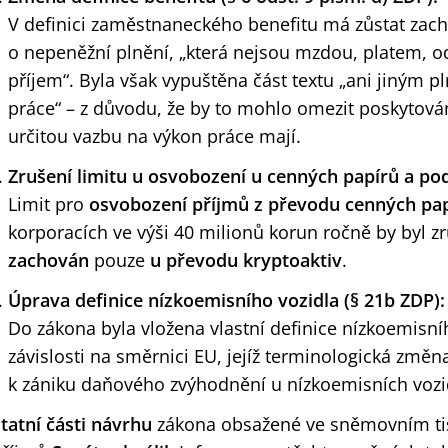
V definici zaměstnaneckého benefitu má zůstat zac
o nepeněžní plnění, „která nejsou mzdou, platem, 
příjem“. Byla však vypuštěna část textu „ani jiným 
práce“ – z důvodu, že by to mohlo omezit poskytován
určitou vazbu na výkon práce mají.
Zrušení limitu u osvobození u cenných papírů a podí
Limit pro
osvobození příjmů z převodu cenných pap
korporacích ve výši 40 milionů korun ročně by byl z
zachován
pouze
u převodu
kryptoaktiv
.
Úprava definice nízkoemisního vozidla (§ 21b ZDP):
Do zákona byla vložena vlastní definice nízkoemisní
závislosti na směrnici EU, jejíž terminologická změ
k zániku daňového zvýhodnění u nízkoemisních vozi
tatní části návrhu
zákona obsažené ve sněmovním tisk