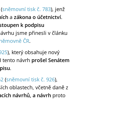
(
sněmovní tisk č. 783
), jenž
ních
a
zákona o účetnictví
.
stoupen k podpisu
ávrhu jsme přinesli v článku
 sněmovně ČR
.
 925
), který obsahuje nový
 I tento návrh
prošel Senátem
pisu
.
62
(
sněmovní tisk č. 926
),
ích oblastech, včetně daně z
acích návrhů, a návrh
proto