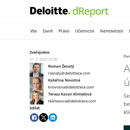
Vše
Daně
Právo
Účetnictví
Nemovitosti
Zveřejněno
Da
31. 7. 2025
07:00
A
Roman Ženatý
rzenaty@deloittece.com
ú
Kateřina Novotná
knovotna@deloittece.com
Tereza Kavan Klimešová
Se
tklimesova@deloittece.com
be
Sdílet
kl