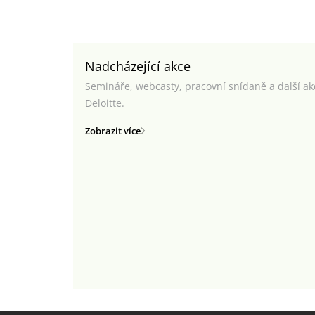
Nadcházející akce
Semináře, webcasty, pracovní snídaně a další a
Deloitte.
Zobrazit více