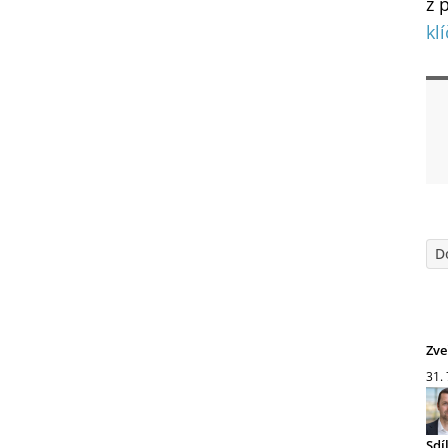
z 
kl
D
Zve
31.
Sdí