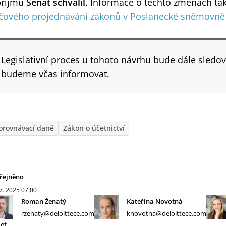
příjmů
Senát schválil
. Informace o těchto změnách ta
íčového projednávání zákonů v Poslanecké sněmovně
Legislativní proces u tohoto návrhu bude dále sledo
budeme včas informovat.
orovnávací daně
Zákon o účetnictví
řejněno
 7. 2025
07:00
Roman Ženatý
Kateřina Novotná
rzenaty@deloittece.com
knovotna@deloittece.com
let