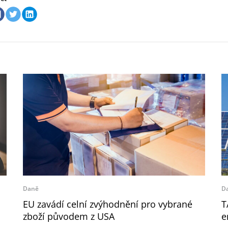
Daně
D
EU zavádí celní zvýhodnění pro vybrané
T
zboží původem z USA
e