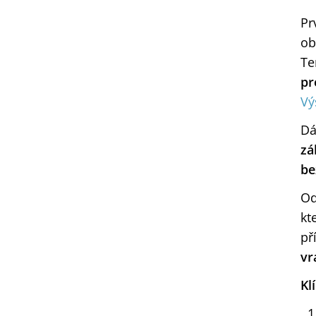
Pr
ob
Te
pr
Vý
Dá
zá
be
Od
kt
př
vr
Kl