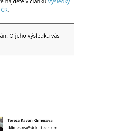
ké najdete v článku
Výsledky
 ČR
.
ván. O jeho výsledku vás
Tereza Kavan Klimešová
tklimesova@deloittece.com