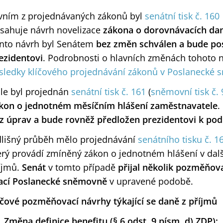
vním z projednávaných zákonů byl
senátní tisk č. 160
sahuje návrh novelizace
zákona o dorovnávacích da
nto návrh byl Senátem
bez změn schválen a bude po
ezidentovi
. Podrobnosti o hlavních změnách tohoto n
sledky klíčového projednávání zákonů v Poslanecké
le byl projednán
senátní tisk č. 161
(
sněmovní tisk č.
kon o jednotném měsíčním hlášení zaměstnavatele
.
z úprav a bude rovněž předložen prezidentovi k pod
lišný průběh mělo projednávání
senátního tisku č. 1
erý provádí zmíněný zákon o jednotném hlášení v dalš
íjmů.
Senát
v tomto případě
přijal několik pozměňov
ací Poslanecké sněmovně
v upravené podobě.
íčové pozměňovací návrhy týkající se daně z příjmů
Změna definice benefitu (§ 6 odst. 9 písm. d) ZDP):