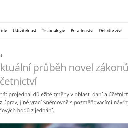
Lidé
Udržitelnost
Technologie
Poradenství
Deloitte živě
ně
ktuální průběh novel zákonů 
četnictví
nát projednal důležité změny v oblasti daní a účetnict
z úprav, jiné vrací Sněmovně s pozměňovacími návrh
íčových bodů z jednání.