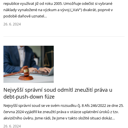
republice využívat již od roku 2005. Umožňuje odečíst si vybrané
náklady vynaložené na výzkum a vývoj („VaV“) dvakrát, poprvé v
podobě daňově uznatel…
26. 6. 2024
Nejvyšší správní soud odmítl zneužití práva u
debt-push-down fúze
Nejvyšší správní soud se ve svém rozsudku čj. 8 Afs 246/2022 ze dne 25.
června 2024 vyjádřil ke zneužití práva v otázce uplatnění úroků z tzv.
akvizičního úvěru. Jsme rádi, že jsme v takto složité situaci dokáz…
26. 6. 2024