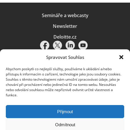
Semináře a webcasty
Newsletter
Deloitte.cz
Spravovat Souhlas
Abychom poskytli co nejlepší služby, používáme k ukládání a/nebo
Pravidla používání
|
Ochrana osobních údajů
|
Soubory cookies
|
přístupu k informacím o zařízení, technologie jako jsou soubory cookies.
Deloitte.cz
Souhlas s těmito technologiemi nám umožní zpracovávat údaje, jako je
chování při procházení nebo jedinečná ID na tomto webu. Nesouhlas
© 2026. Více informací najdete v
Pravidlech používání
.
nebo odvolání souhlasu může nepříznivě ovlivnit určité vlastnosti a
funkce.
Deloitte označuje jednu či více společností globální sítě členských
společností Deloitte Touche Tohmatsu Limited („DTTL“) a jejich dceřiné
a přidružené subjekty (souhrnně „organizace Deloitte“). Společnost DTTL
(rovněž označovaná jako „Deloitte Global“) a každá z jejích členských
Přijmout
společností a jejich přidružených subjektů je samostatným a nezávislým
právním subjektem, který není oprávněn zavazovat nebo přijímat závazky
za jinou z těchto členských společností a jejich přidružených subjektů ve
Odmítnout
vztahu k třetím stranám. Společnost DTTL a každá členská společnost