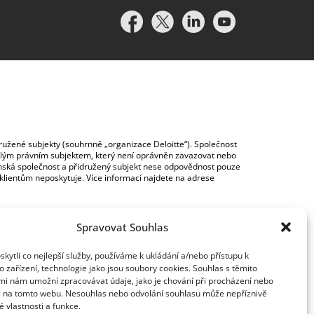
idružené subjekty (souhrnně „organizace Deloitte“). Společnost
vislým právním subjektem, který není oprávněn zavazovat nebo
lenská společnost a přidružený subjekt nese odpovědnost pouze
y klientům neposkytuje. Více informací najdete na adrese
Spravovat Souhlas
ytli co nejlepší služby, používáme k ukládání a/nebo přístupu k
 zařízení, technologie jako jsou soubory cookies. Souhlas s těmito
mi nám umožní zpracovávat údaje, jako je chování při procházení nebo
D na tomto webu. Nesouhlas nebo odvolání souhlasu může nepříznivě
té vlastnosti a funkce.