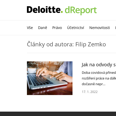
Vše
Daně
Právo
Účetnictví
Nemovitosti
Články od autora: Filip Zemko
Jak na odvody so
Doba covidová přinesla
rozšíření práce na dál
dočasně nepr…
17. 1. 2022