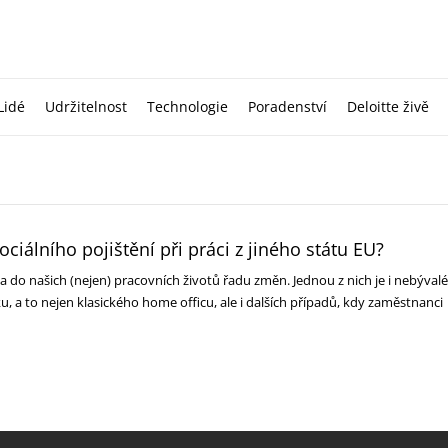
Lidé
Udržitelnost
Technologie
Poradenství
Deloitte živě
ciálního pojištění při práci z jiného státu EU?
 do našich (nejen) pracovních životů řadu změn. Jednou z nich je i nebývalé
ku, a to nejen klasického home officu, ale i dalších případů, kdy zaměstnanci