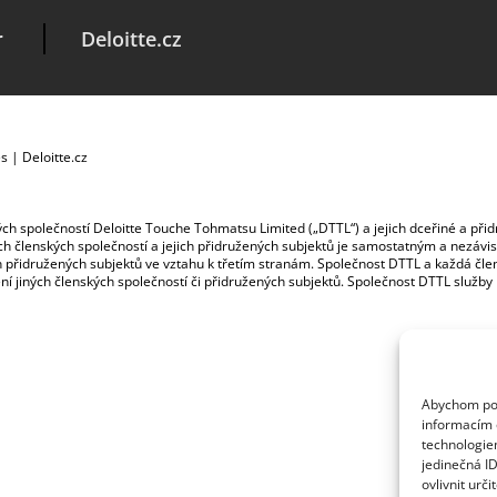
r
Deloitte.cz
es
|
Deloitte.cz
ských společností Deloitte Touche Tohmatsu Limited („DTTL“) a jejich dceřiné a př
jích členských společností a jejich přidružených subjektů je samostatným a nezá
jich přidružených subjektů ve vztahu k třetím stranám. Společnost DTTL a každá č
ybení jiných členských společností či přidružených subjektů. Společnost DTTL služb
Abychom posk
informacím o
technologie
jedinečná I
ovlivnit urči