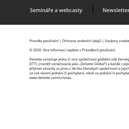
Semináře a webcasty
Newslette
Pravidla používání
|
Ochrana osobních údajů
|
Soubory cooki
© 2026. Více informací najdete v
Pravidlech používání
.
Deloitte označuje jednu či více společností globální sítě člen
DTTL (rovněž označovaná jako „Deloitte Global“) a každá z je
přijímat závazky za jinou z těchto členských společností a je
za své vlastní jednání či pochybení, nikoli za jednání či poch
www.deloitte.com/cz/onas
.