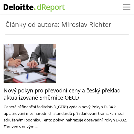
Články od autora: Miroslav Richter
Nový pokyn pro převodní ceny a český překlad
aktualizované Směrnice OECD
Generální finanční ředitelství („GFŘ“) vydalo nový Pokyn D–34 k
uplatňování mezinárodních standardů při zdaňování transakcí mezi
sdruženými podniky. Tento pokyn nahrazuje dosavadní Pokyn D-332.
Zároveň s novým …