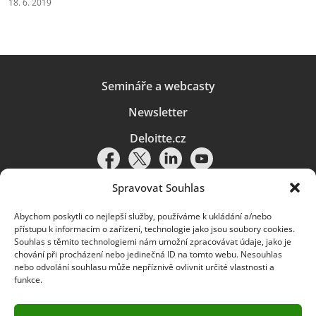
18. 6. 2019
Semináře a webcasty
Newsletter
Deloitte.cz
Spravovat Souhlas
Abychom poskytli co nejlepší služby, používáme k ukládání a/nebo
Pravidla používání
|
Ochrana osobních údajů
|
Soubory cookies
|
přístupu k informacím o zařízení, technologie jako jsou soubory cookies.
Deloitte.cz
Souhlas s těmito technologiemi nám umožní zpracovávat údaje, jako je
chování při procházení nebo jedinečná ID na tomto webu. Nesouhlas
© 2026. Více informací najdete v
Pravidlech používání
.
nebo odvolání souhlasu může nepříznivě ovlivnit určité vlastnosti a
funkce.
Deloitte označuje jednu či více společností globální sítě členských
společností Deloitte Touche Tohmatsu Limited („DTTL“) a jejich dceřiné
a přidružené subjekty (souhrnně „organizace Deloitte“). Společnost DTTL
(rovněž označovaná jako „Deloitte Global“) a každá z jejích členských