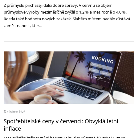
Z průmyslu přicházejí další dobré zprávy. V červnu se objem
průmyslové výroby meziměsíčně zvýšil o 1,2 % a meziročně o 4,0 %.
Rostla také hodnota nových zakázek. Slabším místem nadále zůstává
zaměstnanost, kter…
Deloitte živě
Spotřebitelské ceny v červenci: Obvyklá letní
inflace