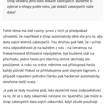
shop veškerá jeho data dokáže zabezpečit. Budeme si
vybírat e-shopy podle toho, jak dokáží zabezpečit naše
data?
Tohle téma má dvě roviny: první z nich je předpoklad
uživatelů, že například e-shop automaticky dělá vše pro to, aby
data svých klientů zabezpečil. Tou druhou pak fakt, že i určitá
míra odpovědnosti je na každém z nás – na červenou na
frekventované křižovatce nepůjdeme, byť budeme stát na
přechodu, jedno heslo pro všechny online obchody ale
použijeme. A ruku na srdce: měníme svá přístupová hesla
každý půlrok? Pokud se přihlašujeme pod stejným loginem, v
případě napadení jednoho článku pak hackerovi automaticky
otevřeme další vrata.
„A pak se tedy musíme ptát, kdo skutečně nese zodpovědnost
za to, že se s daty zákazníků nestane nic špatného. Jak může e-
shop zabezpečit data svých zákazníků, když všude používají