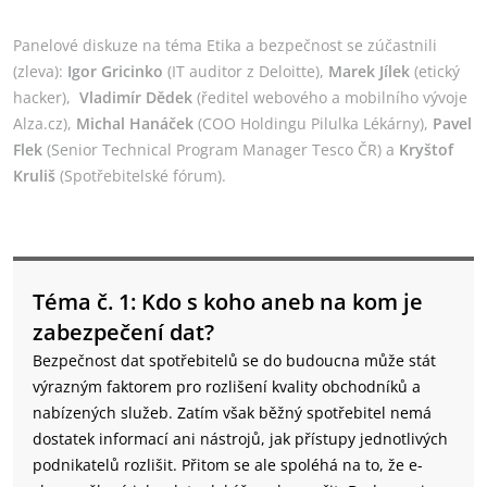
Panelové diskuze na téma Etika a bezpečnost se zúčastnili
(zleva):
Igor Gricinko
(IT auditor z Deloitte),
Marek Jílek
(etický
hacker),
Vladimír Dědek
(ředitel webového a mobilního vývoje
Alza.cz),
Michal Hanáček
(COO Holdingu Pilulka Lékárny),
Pavel
Flek
(Senior Technical Program Manager Tesco ČR) a
Kryštof
Kruliš
(Spotřebitelské fórum).
Téma č. 1: Kdo s koho aneb na kom je
zabezpečení dat?
Bezpečnost dat spotřebitelů se do budoucna může stát
výrazným faktorem pro rozlišení kvality obchodníků a
nabízených služeb. Zatím však běžný spotřebitel nemá
dostatek informací ani nástrojů, jak přístupy jednotlivých
podnikatelů rozlišit. Přitom se ale spoléhá na to, že e-