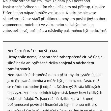
Na jedné straně tak stojí fakt, že data jsou bezesporu
konkurenční výhodou. Čím více lidí k nim má přístup, tím více
řešení nebo nápadů může vzniknout. Na druhé ale zase
skutečnost, že se stačí překliknout, omylem poslat jiný soubor,
zapomenout notebook ve vlaku nebo si slabým heslem
zabezpečit svůj počítač… a následky pak mohou být nedozírné.
NEPŘEHLÉDNĚTE DALŠÍ TÉMA
Firmy stále nemají dostatečně zabezpečené citlivé údaje,
silná hesla ani vyřešená rizika spojená s odchodem
zaměstnanců
Nedostatečně chráněná data a přístupy do systémů jsou
jako časovaná bomba a může být jen otázkou času, než
se někdo rozhodne ji odpálit. Důsledky? Ztráta klíčových
dat, vyzrazení obchodních tajemství, know-how i citlivých
osobních údajů. To jsou reálná rizika, která – kromě
pošramocení pověsti i finanční ztráty – mohou mít pro
společnost často až likvidační důsledky. Jenže ne všechny