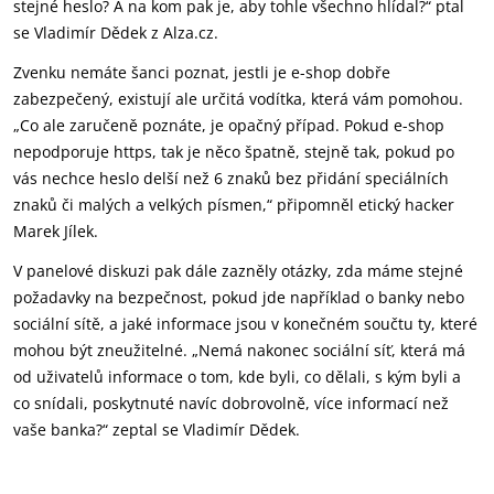
stejné heslo? A na kom pak je, aby tohle všechno hlídal?“ ptal
se Vladimír Dědek z Alza.cz.
Zvenku nemáte šanci poznat, jestli je e-shop dobře
zabezpečený, existují ale určitá vodítka, která vám pomohou.
„Co ale zaručeně poznáte, je opačný případ. Pokud e-shop
nepodporuje https, tak je něco špatně, stejně tak, pokud po
vás nechce heslo delší než 6 znaků bez přidání speciálních
znaků či malých a velkých písmen,“ připomněl etický hacker
Marek Jílek.
V panelové diskuzi pak dále zazněly otázky, zda máme stejné
požadavky na bezpečnost, pokud jde například o banky nebo
sociální sítě, a jaké informace jsou v konečném součtu ty, které
mohou být zneužitelné. „Nemá nakonec sociální síť, která má
od uživatelů informace o tom, kde byli, co dělali, s kým byli a
co snídali, poskytnuté navíc dobrovolně, více informací než
vaše banka?“ zeptal se Vladimír Dědek.