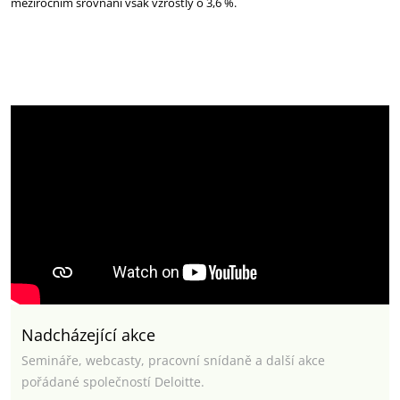
meziročním srovnání však vzrostly o 3,6 %.
Nadcházející akce
Semináře, webcasty, pracovní snídaně a další akce
pořádané společností Deloitte.