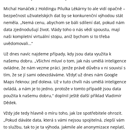
Michal Hanáček z Holdingu Pilulka Lékárny to ale vidí opačně –
bezpečnost uživatelských dat by se konkurenční výhodou stát
neměla. „Nemá cenu, abychom se báli sdílení dat, pokud nám
data zjednodušují život. Vlády toho o nás vědí spoustu, mají
naši kompletní virtuální stopu, aniž bychom si to třeba
uvědomovali…“
Už dnes navíc najdeme případy, kdy jsou data využita k
našemu dobru. „Všichni mluví o tom, jak nás umělá inteligence
ovládne, že nám vezme práci. Jenže právě důvěra v ni souvisí s
tím, že se jí sami odevzdáváme. Vždyť už dnes nám Google
Maps řeknou: jeď doleva. Už v tuto chvíli nás umělá inteligence
ovládá, a nám je to jedno, protože v tomto případě jsou data
použita k našemu dobru,“ doplnil ještě další příklad Vladimír
Dědek.
Vždy jde tedy hlavně o míru toho, jak lze spotřebitele ohrozit.
„Pokud dáváte data, která s vámi nejsou spojitelná, zlepší vám
to službu, tak to je ta výhoda. Jakmile ale anonymizace neplatí,