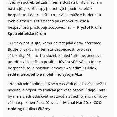
„Běžný spotřebitel zatím nemá dostatek informací ani
nástrojů, jak přístupy jednotlivých podnikatelů k
bezpečnosti dat rozlišit. To se však může v budoucnu
rychle změnit. Těžit z toho pak mohou ti, kdo k
bezpečnosti přistupují zodpovědně.“
– Kryštof Kruliš,
Spotřebitelské fórum
„Kriticky posuzujte, komu dáváte jaká data/informace.
Buďte proaktivní v tématu bezpečnosti pro vaše
zákazníky. Při návrhu služeb zohledňujte bezpečnost –
utvrdíte zákazníka a posílíte důvěru vůči vám. Cítit se
bezpečně, to je pozitivní emoce.“
– Vladimír Dědek,
ředitel webového a mobilního vývoje Alza
„Nadnárodní online služby o vás vědí daleko více, než si
myslíte, a nejsou to zdaleka jen vaše osobní údaje. Data
by měla zjednodušovat váš život a strach o jejich únik by
vás naopak neměl zatěžovat.“
– Michal Hanáček, COO,
Holding Pilulka Lékárny