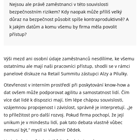
Nejsou ale právě zaměstnanci v této souvislosti
bezpečnostním rizikem? Kdy naopak může příliš velký
důraz na bezpečnost působit spíše kontraproduktivně? A
k jakým datům a komu všemu by firma měla povolit
přístup?
Výši mezd ani osobní údaje zaměstnanců nesdílíme, ke všemu
ostatnímu ale mají naši pracovníci přístup, shodli se v rámci
panelové diskuze na Retail Summitu zástupci Alzy a Pilulky.
Otevřenost v interním prostředí při poskytování know-how a
dat ovšem může podporovat agilitu a samostatnost lidí. Čím
více dat lidé k dispozici mají, tím lépe chápou souvislosti,
vzájemnou propojenost i závislost, správně je interpretují. „Je
to příležitost pro další rozvoj. Pokud firma pochopí, že její
unikum je v mindestu lidí, pak tato debata vlastně vůbec
nemusí být,“ myslí si Vladimír Dědek.