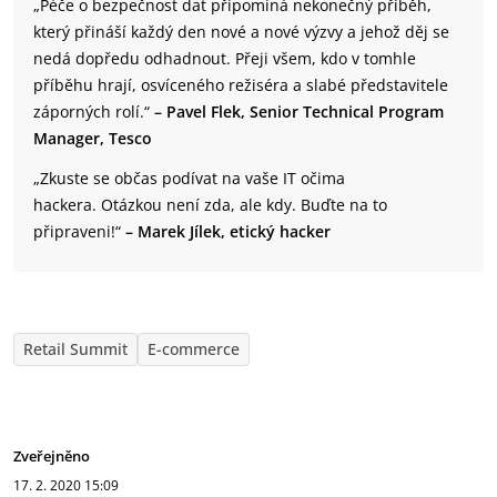
„Péče o bezpečnost dat připomíná nekonečný příběh,
který přináší každý den nové a nové výzvy a jehož děj se
nedá dopředu odhadnout. Přeji všem, kdo v tomhle
příběhu hrají, osvíceného režiséra a slabé představitele
záporných rolí.“
– Pavel Flek, Senior Technical Program
Manager, Tesco
„Zkuste se občas podívat na vaše IT očima
hackera. Otázkou není zda, ale kdy. Buďte na to
připraveni!“
– Marek Jílek, etický hacker
Retail Summit
E-commerce
Zveřejněno
17. 2. 2020
15:09