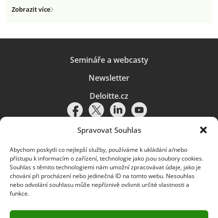
Zobrazit více
Semináře a webcasty
Newsletter
Deloitte.cz
Spravovat Souhlas
Abychom poskytli co nejlepší služby, používáme k ukládání a/nebo
Pravidla používání
|
Ochrana osobních údajů
|
Soubory cookies
|
přístupu k informacím o zařízení, technologie jako jsou soubory cookies.
Deloitte.cz
Souhlas s těmito technologiemi nám umožní zpracovávat údaje, jako je
chování při procházení nebo jedinečná ID na tomto webu. Nesouhlas
© 2026. Více informací najdete v
Pravidlech používání
.
nebo odvolání souhlasu může nepříznivě ovlivnit určité vlastnosti a
funkce.
Deloitte označuje jednu či více společností globální sítě členských
společností Deloitte Touche Tohmatsu Limited („DTTL“) a jejich dceřiné
a přidružené subjekty (souhrnně „organizace Deloitte“). Společnost DTTL