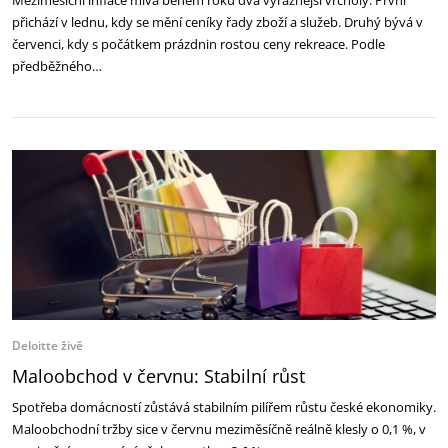
Meziměsíční inflace mívá během roku dva výraznější vrcholy. První
přichází v lednu, kdy se mění ceníky řady zboží a služeb. Druhý bývá v
červenci, kdy s počátkem prázdnin rostou ceny rekreace. Podle
předběžného…
Deloitte živě
Maloobchod v červnu: Stabilní růst
Spotřeba domácností zůstává stabilním pilířem růstu české ekonomiky.
Maloobchodní tržby sice v červnu meziměsíčně reálně klesly o 0,1 %, v