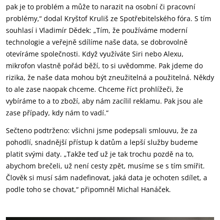
pak je to problém a může to narazit na osobní či pracovní
problémy,“ dodal Kryštof Kruliš ze Spotřebitelského fóra. S tím
souhlasí i Vladimír Dědek: „Tím, že používáme moderní
technologie a veřejně sdílíme naše data, se dobrovolně
otevíráme společnosti. Když využíváte Siri nebo Alexu,
mikrofon vlastně pořád běží, to si uvědomme. Pak jdeme do
rizika, že naše data mohou být zneužitelná a použitelná. Někdy
to ale zase naopak chceme. Chceme říct prohlížeči, že
vybíráme to a to zboží, aby nám zacílil reklamu. Pak jsou ale
zase případy, kdy nám to vadí.“
Sečteno podtrženo: všichni jsme podepsali smlouvu, že za
pohodlí, snadnější přístup k datům a lepší služby budeme
platit svými daty. „Takže teď už je tak trochu pozdě na to,
abychom brečeli, už není cesty zpět, musíme se s tím smířit.
Člověk si musí sám nadefinovat, jaká data je ochoten sdílet, a
podle toho se chovat,“ připomněl Michal Hanáček.