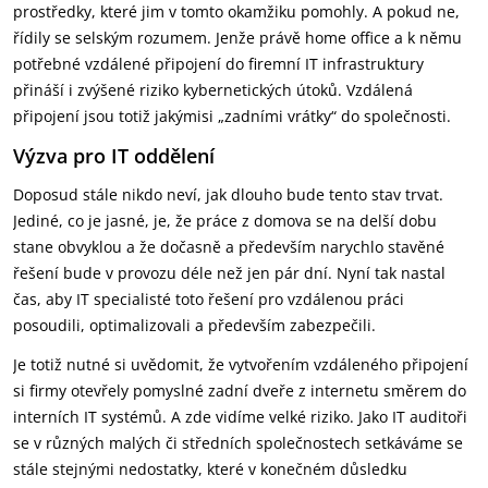
prostředky, které jim v tomto okamžiku pomohly. A pokud ne,
řídily se selským rozumem. Jenže právě home office a k němu
potřebné vzdálené připojení do firemní IT infrastruktury
přináší i zvýšené riziko kybernetických útoků. Vzdálená
připojení jsou totiž jakýmisi „zadními vrátky“ do společnosti.
Výzva pro IT oddělení
Doposud stále nikdo neví, jak dlouho bude tento stav trvat.
Jediné, co je jasné, je, že práce z domova se na delší dobu
stane obvyklou a že dočasně a především narychlo stavěné
řešení bude v provozu déle než jen pár dní. Nyní tak nastal
čas, aby IT specialisté toto řešení pro vzdálenou práci
posoudili, optimalizovali a především zabezpečili.
Je totiž nutné si uvědomit, že vytvořením vzdáleného připojení
si firmy otevřely pomyslné zadní dveře z internetu směrem do
interních IT systémů. A zde vidíme velké riziko. Jako IT auditoři
se v různých malých či středních společnostech setkáváme se
stále stejnými nedostatky, které v konečném důsledku