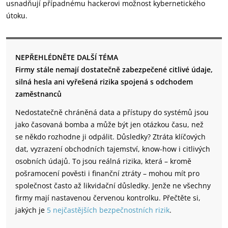
usnadňují případnému hackerovi možnost kybernetického
útoku.
NEPŘEHLÉDNĚTE DALŠÍ TÉMA
Firmy stále nemají dostatečně zabezpečené citlivé údaje,
silná hesla ani vyřešená rizika spojená s odchodem
zaměstnanců
Nedostatečně chráněná data a přístupy do systémů jsou
jako časovaná bomba a může být jen otázkou času, než
se někdo rozhodne ji odpálit. Důsledky? Ztráta klíčových
dat, vyzrazení obchodních tajemství, know-how i citlivých
osobních údajů. To jsou reálná rizika, která – kromě
pošramocení pověsti i finanční ztráty – mohou mít pro
společnost často až likvidační důsledky. Jenže ne všechny
firmy mají nastavenou červenou kontrolku. Přečtěte si,
jakých je
5 nejčastějších bezpečnostních rizik
.