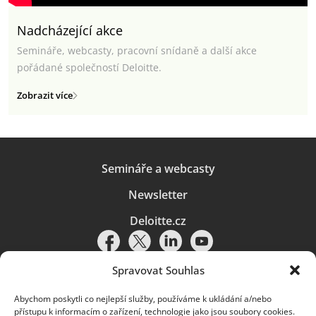
Nadcházející akce
Semináře, webcasty, pracovní snídaně a další akce
pořádané společností Deloitte.
Zobrazit více
Semináře a webcasty
Newsletter
Deloitte.cz
Spravovat Souhlas
Abychom poskytli co nejlepší služby, používáme k ukládání a/nebo
Pravidla používání
|
Ochrana osobních údajů
|
Soubory cookies
|
přístupu k informacím o zařízení, technologie jako jsou soubory cookies.