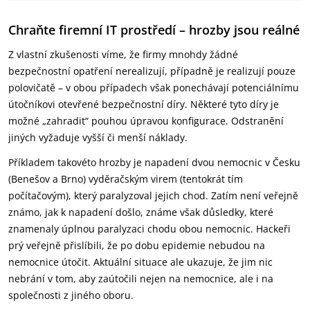
Chraňte firemní IT prostředí – hrozby jsou reálné
Z vlastní zkušenosti víme, že firmy mnohdy žádné
bezpečnostní opatření nerealizují, případně je realizují pouze
polovičatě – v obou případech však ponechávají potenciálnímu
útočníkovi otevřené bezpečnostní díry. Některé tyto díry je
možné „zahradit“ pouhou úpravou konfigurace. Odstranění
jiných vyžaduje vyšší či menší náklady.
Příkladem takovéto hrozby je napadení dvou nemocnic v Česku
(Benešov a Brno) vyděračským virem (tentokrát tím
počítačovým), který paralyzoval jejich chod. Zatím není veřejně
známo, jak k napadení došlo, známe však důsledky, které
znamenaly úplnou paralyzaci chodu obou nemocnic. Hackeři
prý veřejně přislíbili, že po dobu epidemie nebudou na
nemocnice útočit. Aktuální situace ale ukazuje, že jim nic
nebrání v tom, aby zaútočili nejen na nemocnice, ale i na
společnosti z jiného oboru.