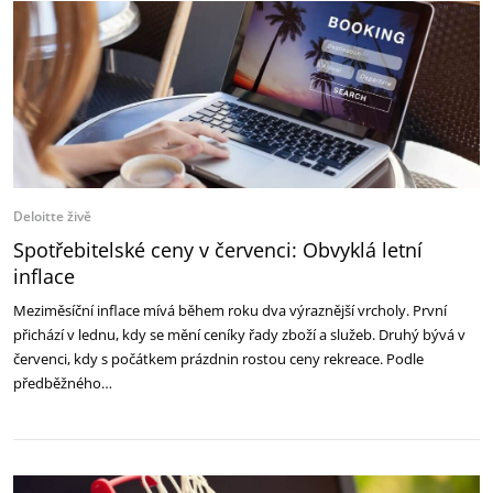
Deloitte živě
Spotřebitelské ceny v červenci: Obvyklá letní
inflace
Meziměsíční inflace mívá během roku dva výraznější vrcholy. První
přichází v lednu, kdy se mění ceníky řady zboží a služeb. Druhý bývá v
červenci, kdy s počátkem prázdnin rostou ceny rekreace. Podle
předběžného…