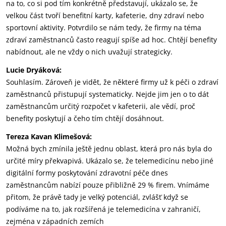
na to, co si pod tím konkrétně představují, ukázalo se, že
velkou část tvoří benefitní karty, kafeterie, dny zdraví nebo
sportovní aktivity. Potvrdilo se nám tedy, že firmy na téma
zdraví zaměstnanců často reagují spíše ad hoc. Chtějí benefity
nabídnout, ale ne vždy o nich uvažují strategicky.
Lucie Dryáková:
Souhlasím. Zároveň je vidět, že některé firmy už k péči o zdraví
zaměstnanců přistupují systematicky. Nejde jim jen o to dát
zaměstnancům určitý rozpočet v kafeterii, ale vědí, proč
benefity poskytují a čeho tím chtějí dosáhnout.
Tereza Kavan Klimešová:
Možná bych zmínila ještě jednu oblast, která pro nás byla do
určité míry překvapivá. Ukázalo se, že telemedicínu nebo jiné
digitální formy poskytování zdravotní péče dnes
zaměstnancům nabízí pouze přibližně 29 % firem. Vnímáme
přitom, že právě tady je velký potenciál, zvlášť když se
podíváme na to, jak rozšířená je telemedicína v zahraničí,
zejména v západních zemích