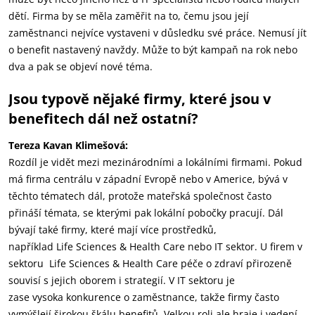
dětí. Firma by se měla zaměřit na to, čemu jsou její
zaměstnanci nejvíce vystaveni v důsledku své práce. Nemusí jít
o benefit nastavený navždy. Může to být kampaň na rok nebo
dva a pak se objeví nové téma.
Jsou typově nějaké firmy, které jsou v
benefitech dál než ostatní?
Tereza Kavan Klimešová:
Rozdíl je vidět mezi mezinárodními a lokálními firmami. Pokud
má firma centrálu v západní Evropě nebo v Americe, bývá v
těchto tématech dál, protože mateřská společnost často
přináší témata, se kterými pak lokální pobočky pracují. Dál
bývají také firmy, které mají více prostředků,
například Life Sciences & Health Care nebo IT sektor. U firem v
sektoru Life Sciences & Health Care péče o zdraví přirozeně
souvisí s jejich oborem i strategií. V IT sektoru je
zase vysoka konkurence o zaměstnance, takže firmy často
vymýšlejí širokou škálu benefitů. Velkou roli ale hraje i vedení.