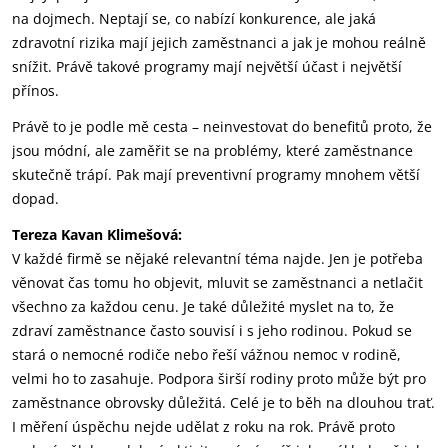
na dojmech. Neptají se, co nabízí konkurence, ale jaká
zdravotní rizika mají jejich zaměstnanci a jak je mohou reálně
snížit. Právě takové programy mají největší účast i největší
přínos.
Právě to je podle mě cesta – neinvestovat do benefitů proto, že
jsou módní, ale zaměřit se na problémy, které zaměstnance
skutečně trápí. Pak mají preventivní programy mnohem větší
dopad.
Tereza Kavan Klimešová:
V každé firmě se nějaké relevantní téma najde. Jen je potřeba
věnovat čas tomu ho objevit, mluvit se zaměstnanci a netlačit
všechno za každou cenu. Je také důležité myslet na to, že
zdraví zaměstnance často souvisí i s jeho rodinou. Pokud se
stará o nemocné rodiče nebo řeší vážnou nemoc v rodině,
velmi ho to zasahuje. Podpora širší rodiny proto může být pro
zaměstnance obrovsky důležitá. Celé je to běh na dlouhou trať.
I měření úspěchu nejde udělat z roku na rok. Právě proto