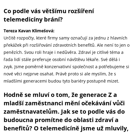
Co podle vás většímu rozšíření
telemedicíny brání?
Tereza Kavan Klimešová:
Určitě rozpočty, které firmy samy označují za jednu z hlavních
překážek při rozšiřování zdravotních benefitů. Ale není to jen o
penězích. Svou roli hraje i nedůvěra. Zdraví je citlivé téma a
řada lidí stále preferuje osobní návštěvu lékaře. Své dělá i
zvyk. Jsme poměrně konzervativní společnost a potřebujeme si
nové věci nejprve osahat. Právě proto si ale myslím, že s
mladšími generacemi budou tyto bariéry postupně mizet.
Hodně se mluví o tom, že generace Z a
mladší zaměstnanci mění očekávání vůči
zaměstnavatelům. Jak se to podle vás do
budoucna promítne do oblasti zdraví a
benefitů? O telemedicíně jsme už mluvily,