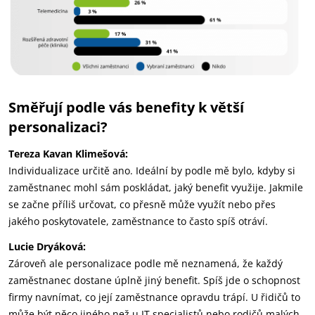
Směřují podle vás benefity k větší
personalizaci?
Tereza Kavan Klimešová:
Individualizace určitě ano. Ideální by podle mě bylo, kdyby si
zaměstnanec mohl sám poskládat, jaký benefit využije. Jakmile
se začne příliš určovat, co přesně může využít nebo přes
jakého poskytovatele, zaměstnance to často spíš otráví.
Lucie Dryáková:
Zároveň ale personalizace podle mě neznamená, že každý
zaměstnanec dostane úplně jiný benefit. Spíš jde o schopnost
firmy navnímat, co její zaměstnance opravdu trápí. U řidičů to
může být něco jiného než u IT specialistů nebo rodičů malých