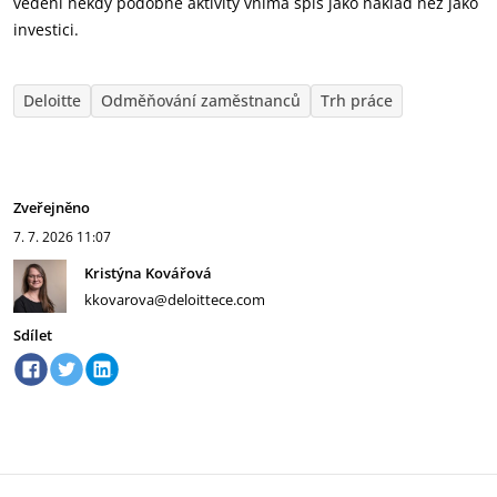
vedení někdy podobné aktivity vnímá spíš jako náklad než jako
investici.
Deloitte
Odměňování zaměstnanců
Trh práce
Zveřejněno
7. 7. 2026
11:07
Kristýna Kovářová
kkovarova@deloittece.com
Sdílet