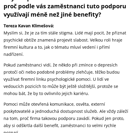
proč podle vás zaměstnanci tuto podporu
využívají méně než jiné benefity?
Tereza Kavan Klimešová:
Myslím si, že je za tím stále stigma. Lidé mají pocit, že přiznat
psychické obtíže znamená projevit slabost. Velkou roli hraje
firemní kultura a to, jak o tématu mluví vedení i přímí
nadřízení.
Pokud zaměstnanci vidí, že někdo při zmínce o depresích
protočí oči nebo podobné problémy zlehčuje, těžko budou
využívat firemní linku psychologické pomoci. U lidí ve
vedoucích pozicích to může být ještě složitější, protože se
mohou bát, že by to ovlivnilo jejich kariéru.
Pomoci může otevřená komunikace, osvěta, externí
poskytovatelé a jednoduchá dostupnost služeb. Ale vždy záleží
na tom, proč firma takovou podporu zavádí. Pokud jen proto,
aby si odškrtla další benefit, zaměstnanci to velmi rychle
poznají.