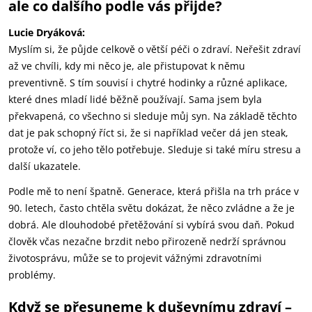
ale co dalšího podle vás přijde?
Lucie Dryáková:
Myslím si, že půjde celkově o větší péči o zdraví. Neřešit zdraví
až ve chvíli, kdy mi něco je, ale přistupovat k němu
preventivně. S tím souvisí i chytré hodinky a různé aplikace,
které dnes mladí lidé běžně používají. Sama jsem byla
překvapená, co všechno si sleduje můj syn. Na základě těchto
dat je pak schopný říct si, že si například večer dá jen steak,
protože ví, co jeho tělo potřebuje. Sleduje si také míru stresu a
další ukazatele.
Podle mě to není špatně. Generace, která přišla na trh práce v
90. letech, často chtěla světu dokázat, že něco zvládne a že je
dobrá. Ale dlouhodobé přetěžování si vybírá svou daň. Pokud
člověk včas nezačne brzdit nebo přirozeně nedrží správnou
životosprávu, může se to projevit vážnými zdravotními
problémy.
Když se přesuneme k duševnímu zdraví –