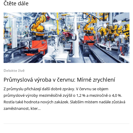
Čtěte dále
Deloitte živě
Průmyslová výroba v červnu: Mírné zrychlení
Z průmyslu přicházejí další dobré zprávy. V červnu se objem
průmyslové výroby meziměsíčně zvýšil o 1,2 % a meziročně o 4,0 %.
Rostla také hodnota nových zakázek. Slabším místem nadále zůstává
zaměstnanost, kter…