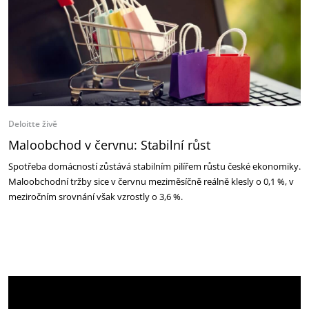
Deloitte živě
Maloobchod v červnu: Stabilní růst
Spotřeba domácností zůstává stabilním pilířem růstu české ekonomiky.
Maloobchodní tržby sice v červnu meziměsíčně reálně klesly o 0,1 %, v
meziročním srovnání však vzrostly o 3,6 %.