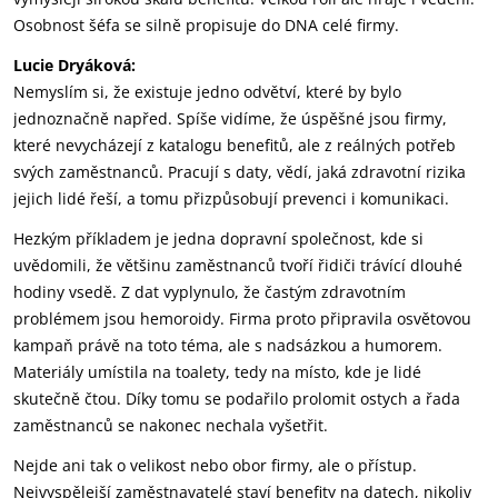
Osobnost šéfa se silně propisuje do DNA celé firmy.
Lucie Dryáková:
Nemyslím si, že existuje jedno odvětví, které by bylo
jednoznačně napřed. Spíše vidíme, že úspěšné jsou firmy,
které nevycházejí z katalogu benefitů, ale z reálných potřeb
svých zaměstnanců. Pracují s daty, vědí, jaká zdravotní rizika
jejich lidé řeší, a tomu přizpůsobují prevenci i komunikaci.
Hezkým příkladem je jedna dopravní společnost, kde si
uvědomili, že většinu zaměstnanců tvoří řidiči trávící dlouhé
hodiny vsedě. Z dat vyplynulo, že častým zdravotním
problémem jsou hemoroidy. Firma proto připravila osvětovou
kampaň právě na toto téma, ale s nadsázkou a humorem.
Materiály umístila na toalety, tedy na místo, kde je lidé
skutečně čtou. Díky tomu se podařilo prolomit ostych a řada
zaměstnanců se nakonec nechala vyšetřit.
Nejde ani tak o velikost nebo obor firmy, ale o přístup.
Nejvyspělejší zaměstnavatelé staví benefity na datech, nikoliv