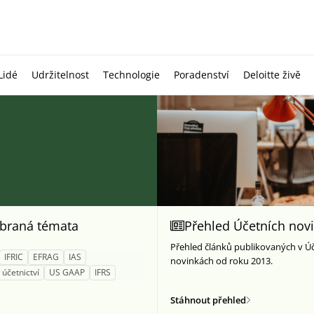
Lidé
Udržitelnost
Technologie
Poradenství
Deloitte živě
braná témata
Přehled Účetních nov
Přehled článků publikovaných v Ú
IFRIC
EFRAG
IAS
novinkách od roku 2013.
účetnictví
US GAAP
IFRS
Stáhnout přehled