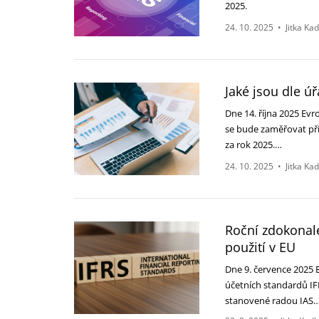
‎‎2025.‎
24. 10. 2025
•
Jitka Ka
Jaké jsou dle ú
Dne 14. října 2025 Evr
se ‎bude zaměřovat př
za ‎rok 2025.…
24. 10. 2025
•
Jitka Ka
Roční zdokonale
‎použití v EU ‎
Dne 9. července 2025 E
‎účetních standardů IF
‎stanovené radou IAS