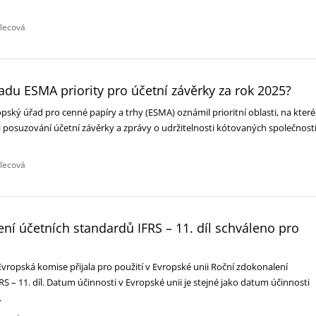
dlecová
řadu ESMA priority pro účetní závěrky za rok 2025?‎
opský úřad pro cenné papíry a trhy (ESMA) oznámil prioritní oblasti, na které
i posuzování účetní závěrky a zprávy o udržitelnosti kótovaných společnost
dlecová
ní účetních standardů IFRS – 11. díl schváleno pro
vropská komise přijala pro použití v Evropské unii Roční zdokonalení
RS – 11. díl. Datum účinnosti v Evropské unii je stejné jako datum účinnosti
…