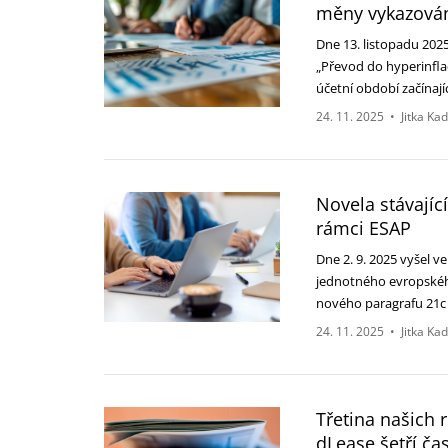
měny vykazová
Dne 13. listopadu 202
„Převod do hyperinfla
účetní období začínají
24. 11. 2025
•
Jitka Ka
Novela stávajíc
rámci ESAP
Dne 2. 9. 2025 vyšel v
jednotného evropskéh
nového paragrafu 21c
24. 11. 2025
•
Jitka Ka
Třetina našich 
dLease šetří čas