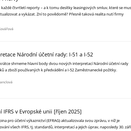
každé čtvrtletí reporty – a k tomu desítky leasingových smluv, které se mus
tualizovat a vykázat. Zní to povědomě? Přesně taková realita nutí firmy
Kovářová
etace Národní účetní rady: I-51 a I-52‎
 krátce shrneme hlavní body dvou nových interpretací Národní účetní rady
obků a zboží používaných k předvádění a I-52 Zaměstnanecké požitky.‎
tanclová
 IFRS v Evropské unii [říjen 2025]
na pro účetní výkaznictví (EFRAG) aktualizovala svou zprávu, v níž je
vání všech IFRS, tj. standardů, interpretací a jejich úprav, naposledy 30. září