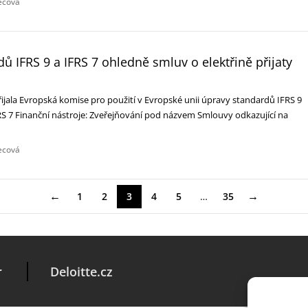
lecová
ů IFRS 9 a IFRS 7 ohledně smluv o elektřině přijaty
U
řijala Evropská komise pro použití v Evropské unii úpravy standardů IFRS 9
FRS 7 Finanční nástroje: Zveřejňování pod názvem Smlouvy odkazující na
lecová
←
→
1
2
3
4
5
…
35
r
Deloitte.cz