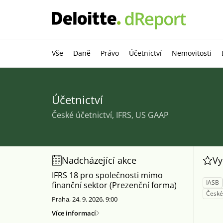
Vše
Daně
Právo
Účetnictví
Nemovitosti
Účetnictví
České účetnictví, IFRS, US GAAP
Nadcházející akce
Vy
IFRS 18 pro společnosti mimo
IASB
finanční sektor (Prezenční forma)
České 
Praha, 24. 9. 2026, 9:00
Více informací