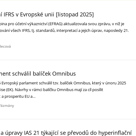
í IFRS v Evropské unii [listopad 2025]
na pro účetní výkaznictví (EFRAG) aktualizovala svou zprávu, v níž je
vání všech IFRS, tj. standardů, interpretací a jejich úprav, naposledy 21.
dlecová
ment schválil balíček Omnibus
5 Evropský parlament schválil tzv. balíček Omnibus, který v únoru 2025
e (EK). Návrhy v rámci balíčku Omnibus mají za cíl posílit
 a prosperitu EU a…
Pázmány
a úpravy IAS 21 týkající se převodů do hyperinflační