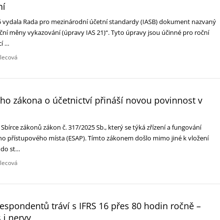
ní
5 vydala Rada pro mezinárodní účetní standardy (IASB) dokument nazvaný
ční měny vykazování (úpravy IAS 21)“. Tyto úpravy jsou účinné pro roční
cí …
dlecová
ího zákona o účetnictví přináší novou povinnost v
e Sbírce zákonů zákon č. 317/2025 Sb., který se týká zřízení a fungování
o přístupového místa (ESAP). Tímto zákonem došlo mimo jiné k vložení
 do st…
dlecová
respondentů tráví s IFRS 16 přes 80 hodin ročně –
 i nervy