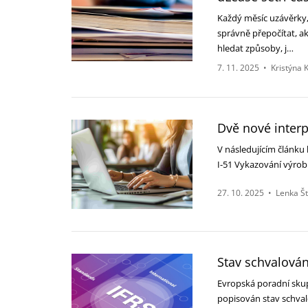
Každý měsíc uzávěrky, 
správně přepočítat, ak
hledat způsoby, j…
7. 11. 2025
•
Kristýna 
Dvě nové interpr
V následujícím článku
I-‎‎51 Vykazování výr
27. 10. 2025
•
Lenka Š
Stav schvalování
Evropská poradní skupi
‎popisován stav schvalo