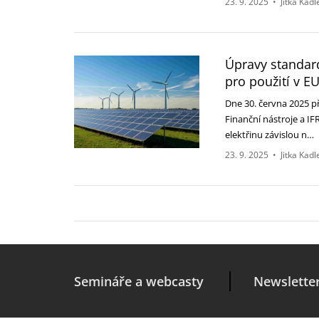
23. 9. 2025
•
Jitka Kad
Úpravy standard
pro ‎použití v E
Dne 30. června 2025 p
‎Finanční nástroje a I
‎elektřinu závislou n…
23. 9. 2025
•
Jitka Kad
Semináře a webcasty
Newslette