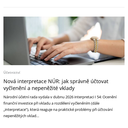
Účetnictví
Nová interpretace NÚR: jak správně účtovat
vyčlenění a nepeněžité vklady
Národní účetní rada vydala v dubnu 2026 interpretaci I 54: Ocenění
finanční investice při vkladu a rozdělení vyčleněním (dále
„interpretace“), která reaguje na praktické problémy při účtování
nepeněžitých vklad…