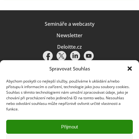
Semináře a webcasty
Newsletter
Deloitte.cz
Spravovat Souhlas
Abychom poskytli co nejlepší služby, používáme k ukládání a/nebo
Pravidla používání
|
Ochrana osobních údajů
|
Soubory cookies
|
přístupu k informacím o zařízení, technologie jako jsou soubory cookies.
Deloitte.cz
Souhlas s těmito technologiemi nám umožní zpracovávat údaje, jako je
chování při procházení nebo jedinečná ID na tomto webu. Nesouhlas
© 2026. Více informací najdete v
Pravidlech používání
.
nebo odvolání souhlasu může nepříznivě ovlivnit určité vlastnosti a
funkce.
Deloitte označuje jednu či více společností globální sítě členských
společností Deloitte Touche Tohmatsu Limited („DTTL“) a jejich dceřiné
a přidružené subjekty (souhrnně „organizace Deloitte“). Společnost DTTL
(rovněž označovaná jako „Deloitte Global“) a každá z jejích členských
Přijmout
společností a jejich přidružených subjektů je samostatným a nezávislým
právním subjektem, který není oprávněn zavazovat nebo přijímat závazky