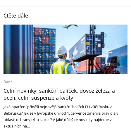
Čtěte dále
Daně
Celní novinky: sankční balíček, dovoz železa a
oceli, celní suspenze a kvóty
Jaká opatření přináší nejnovější sankční balíček EU vůči Rusku a
Bělorusku? Jak se v Evropské unii od 1. července změnila pravidla v
oblasti ochrany trhu s ocelí? A jaké důležité novinky najdeme v
aktuálních na…