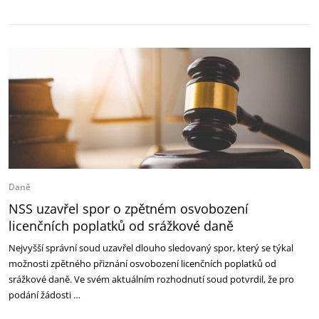
Daně
NSS uzavřel spor o zpětném osvobození
licenčních poplatků od srážkové daně
Nejvyšší správní soud uzavřel dlouho sledovaný spor, který se týkal
možnosti zpětného přiznání osvobození licenčních poplatků od
srážkové daně. Ve svém aktuálním rozhodnutí soud potvrdil, že pro
podání žádosti …