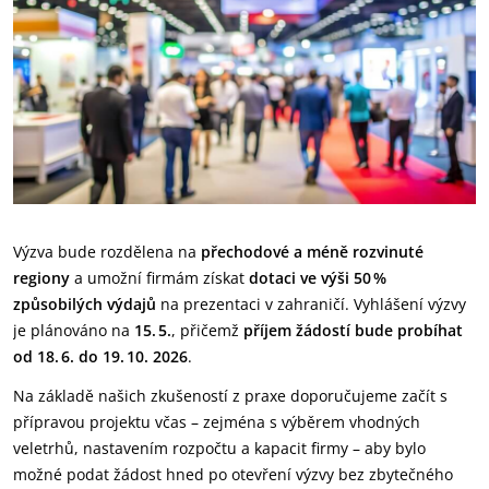
Výzva bude rozdělena na
přechodové a méně rozvinuté
regiony
a umožní firmám získat
dotaci ve výši 50
%
zp
ů
sobil
ý
ch v
ý
daj
ů
na prezentaci v zahraničí. Vyhlášení výzvy
je plánováno na
15.
5.
, přičemž
příjem žádostí bude probíhat
od 18.
6. do 19.
10. 2026
.
Na základě našich zkušeností z praxe doporučujeme začít s
přípravou projektu včas – zejména s výběrem vhodných
veletrhů, nastavením rozpočtu a kapacit firmy – aby bylo
možné podat žádost hned po otevření výzvy bez zbytečného