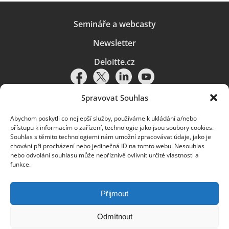
Semináře a webcasty
Newsletter
Deloitte.cz
Spravovat Souhlas
Abychom poskytli co nejlepší služby, používáme k ukládání a/nebo
Pravidla používání
|
Ochrana osobních údajů
|
Soubory cookies
|
přístupu k informacím o zařízení, technologie jako jsou soubory cookies.
Deloitte.cz
Souhlas s těmito technologiemi nám umožní zpracovávat údaje, jako je
chování při procházení nebo jedinečná ID na tomto webu. Nesouhlas
© 2026. Více informací najdete v
Pravidlech používání
.
nebo odvolání souhlasu může nepříznivě ovlivnit určité vlastnosti a
funkce.
Deloitte označuje jednu či více společností globální sítě členských
společností Deloitte Touche Tohmatsu Limited („DTTL“) a jejich dceřiné
a přidružené subjekty (souhrnně „organizace Deloitte“). Společnost DTTL
(rovněž označovaná jako „Deloitte Global“) a každá z jejích členských
Přijmout
společností a jejich přidružených subjektů je samostatným a nezávislým
právním subjektem, který není oprávněn zavazovat nebo přijímat závazky
za jinou z těchto členských společností a jejich přidružených subjektů ve
Odmítnout
vztahu k třetím stranám. Společnost DTTL a každá členská společnost