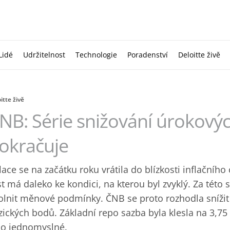
Lidé
Udržitelnost
Technologie
Poradenství
Deloitte živě
itte živě
NB: Série snižování úrokový
okračuje
flace se na začátku roku vrátila do blízkosti inflačníh
st má daleko ke kondici, na kterou byl zvyklý. Za této 
olnit měnové podmínky. ČNB se proto rozhodla snížit
zických bodů. Základní repo sazba byla klesla na 3,7
lo jednomyslné.