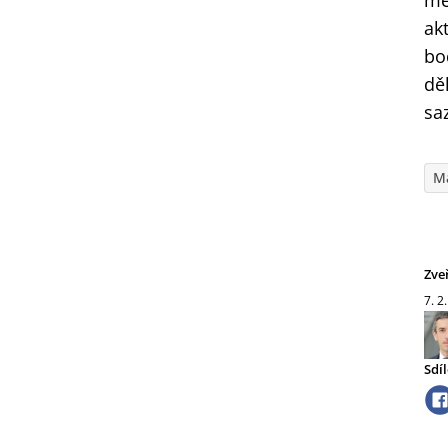
mě
ak
bo
dě
sa
M
Zve
7. 2
Sdíl