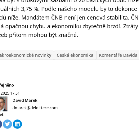
la být s úrokovými sazbami o 20 bazických bodů níže, 
tuálních 3,75 %. Podle našeho modelu by to dokonce 
dů níže. Mandátem ČNB není jen cenová stabilita. ČNB
lá opačnou chybu a ekonomiku zbytečně brzdí. Ztráty 
zeb přitom mohou být značné.
akroekonomické novinky
Česká ekonomika
Komentáře Davida
řejněno
. 2025
17:51
David Marek
dmarek@deloittece.com
et