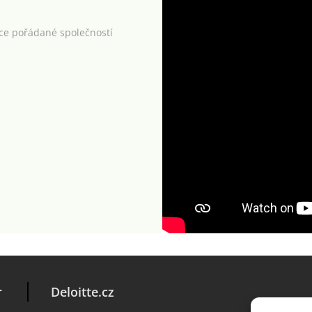
kce pořádané společností
r
Deloitte.cz