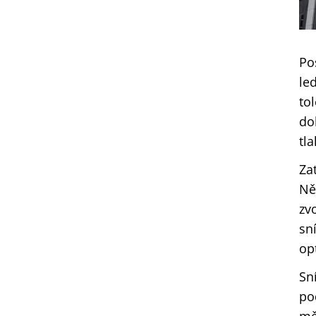
Po
le
to
do
tla
Za
Ně
zv
sn
op
Sn
po