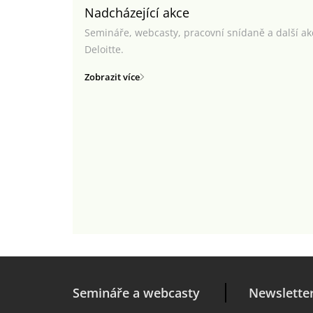
Nadcházející akce
Semináře, webcasty, pracovní snídaně a další a
Deloitte.
Zobrazit více
Semináře a webcasty
Newslette