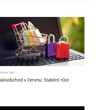
loitte živě
aloobchod v červnu: Stabilní růst