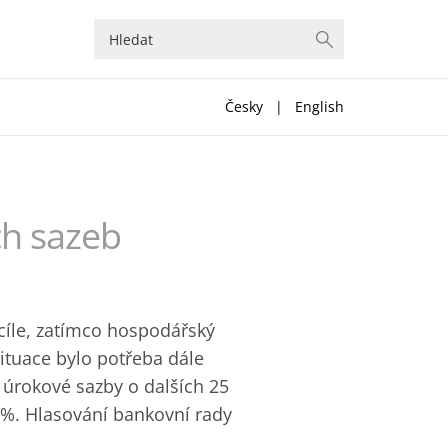
Česky
|
English
ch sazeb
o cíle, zatímco hospodářský
situace bylo potřeba dále
 úrokové sazby o dalších 25
5 %. Hlasování bankovní rady