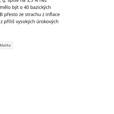
tj. spíše na 3,5 % než
mělo být o 40 bazických
 přesto ze strachu z inflace
z příliš vysokých úrokových
 Marka