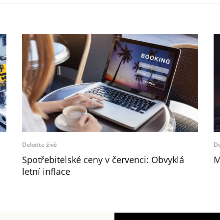
Deloitte živě
De
Spotřebitelské ceny v červenci: Obvyklá
M
letní inflace