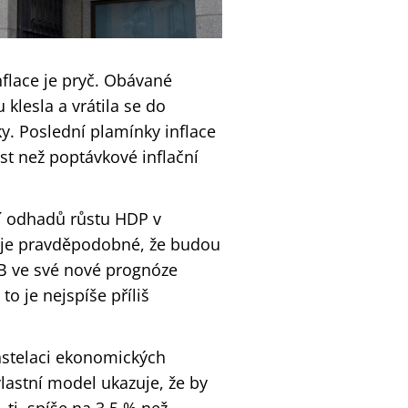
nflace je pryč. Obávané
klesla a vrátila se do
y. Poslední plamínky inflace
st než poptávkové inflační
ní odhadů růstu HDP v
u, je pravděpodobné, že budou
B ve své nové prognóze
to je nejspíše příliš
nstelaci ekonomických
lastní model ukazuje, že by