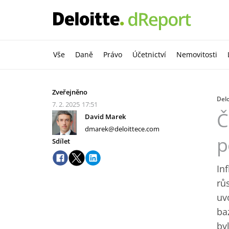
Vše
Daně
Právo
Účetnictví
Nemovitosti
Zveřejněno
Delo
7. 2. 2025
17:51
Č
David Marek
dmarek@deloittece.com
p
Sdílet
In
rů
uv
ba
by