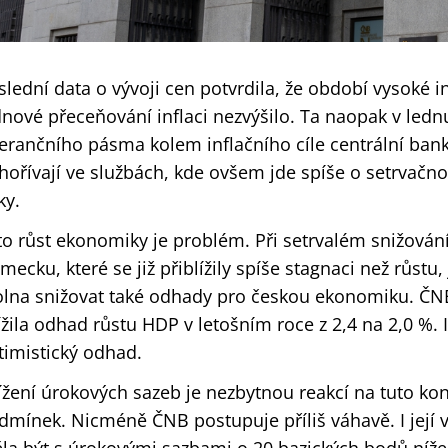
slední data o vývoji cen potvrdila, že období vysoké i
dnové přeceňování inflaci nezvýšilo. Ta naopak v lednu 
lerančního pásma kolem inflačního cíle centrální bank
hořívají ve službách, kde ovšem jde spíše o setrvačno
ky.
to růst ekonomiky je problém. Při setrvalém snižová
mecku, které se již přiblížily spíše stagnaci než růst
olna snižovat také odhady pro českou ekonomiku. ČN
ížila odhad růstu HDP v letošním roce z 2,4 na 2,0 %. I 
timistický odhad.
ížení úrokových sazeb je nezbytnou reakcí na tuto ko
dmínek. Nicméně ČNB postupuje příliš váhavě. I její v