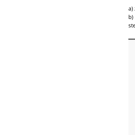
a)
b)
st