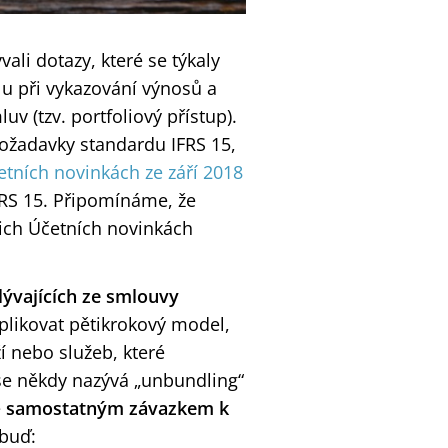
ali dotazy, které se týkaly
u při vykazování výnosů a
v (tzv. portfoliový přístup).
ožadavky standardu IFRS 15,
etních novinkách ze září 2018
FRS 15. Připomínáme, že
šich Účetních novinkách
plývajících ze smlouvy
aplikovat pětikrokový model,
í nebo služeb, které
 se někdy nazývá „unbundling“
e
samostatným závazkem k
 buď: