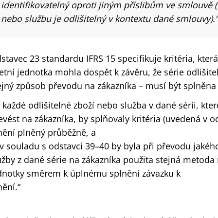
identifikovatelný oproti jiným příslibům ve smlouvě (t
nebo službu je odlišitelný v kontextu dané smlouvy).“
stavec 23 standardu IFRS 15 specifikuje kritéria, kter
etní jednotka mohla dospět k závěru, že série odliši
ejný způsob převodu na zákazníka – musí být splněna o
) každé odlišitelné zboží nebo služba v dané sérii, kter
evést na zákazníka, by splňovaly kritéria (uvedená v o
nění plněný průběžně, a
 v souladu s odstavci 39–40 by byla při převodu jakéh
užby z dané série na zákazníka použita stejná metoda
dnotky směrem k úplnému splnění závazku k
nění.“