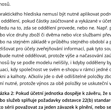
nosů.
praktického hlediska nemusí být nutné aplikovat po
 oddělení, pokud částky zaúčtované a vykázané v účet
ledu na to, zda se oddělení provede, nebo ne. Např.
bo více druhy zboží či dvěma nebo více službami přev
bo na stejném základě v průběhu stejného období a p
zlišovat pro účely zveřejňování informací, pak tyto 
bude nutné oddělovat, protože výše a načasování za
nosů by se podle modelu nelišily, i kdyby odděleny by
tuaci, kdy společnost ve svém e-shopu v rámci jedné
kni a kalhoty. Ačkoliv jde o dvě odlišitelné položky zb
ní nutné, protože výnos za obě položky se uskuteční 
ázka 2: Pokud účetní jednotka dospěje k závěru, že s
bo služeb splňuje požadavky odstavce 22(b) standar
to sérii považovat za jeden závazek k plnění, nebo 