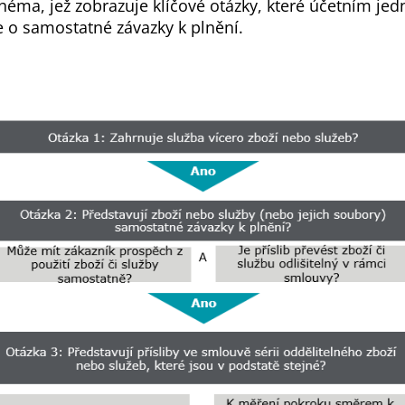
héma, jež zobrazuje klíčové otázky, které účetním j
e o samostatné závazky k plnění.