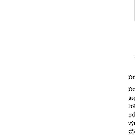
Ot
Od
as
zo
od
vý
zá