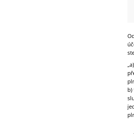
Od
úč
st
„a
př
pl
b)
sl
je
pl