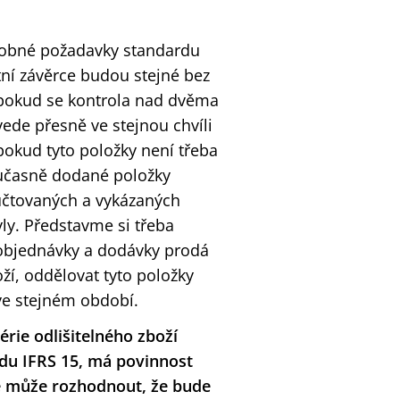
drobné požadavky standardu
ní závěrce budou stejné bez
 pokud se kontrola nad dvěma
ede přesně ve stejnou chvíli
okud tyto položky není třeba
současně dodané položky
účtovaných a vykázaných
ly. Představme si třeba
 objednávky a dodávky prodá
oží, oddělovat tyto položky
ve stejném období.
érie odlišitelného zboží
du IFRS 15, má povinnost
se může rozhodnout, že bude