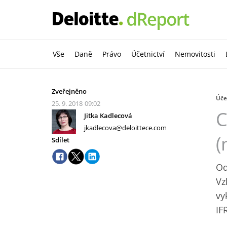
Vše
Daně
Právo
Účetnictví
Nemovitosti
Zveřejněno
Úče
25. 9. 2018
09:02
C
Jitka Kadlecová
jkadlecova@deloittece.com
(
Sdílet
Od
Vz
vy
IF