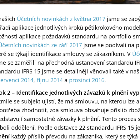
našich
Účetních novinkách z května 2017
jsme se zabýv
řadí aplikace jednotlivých kroků pětikrokového model
žnosti aplikace požadavků standardu na portfolio smlu
Účetních novinkách ze září 2017
jsme se podívali na p
eré se týkají identifikace smlouvy se zákazníkem. V
Úč
me se zaměřili na přechodná ustanovení standardu I
andardu IFRS 15 jsme se detailněji věnovali také v na
červenci 2014
,
říjnu 2014
a
prosinci 2016
.
ok
2 – Identifikace jednotlivých závazků k plnění vy
kmile se subjekt ujistí, že má smlouvu, na kterou lze 
 potřeba zhodnotit, zda smlouva obsahuje příslib zbož
edstavují samostatné závazky k plnění. Tento proces
boli oddělení. Podle odstavce 22 standardu IFRS 15 j
nění
každý příslib převodu na zákazníka, který se týká