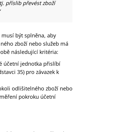
j. příslib převést zboží
á musí být splněna, aby
telného zboží nebo služeb má
bě následující kritéria:
é účetní jednotka přislíbí
dstavci 35) pro závazek k
okoli odlišitelného zboží nebo
 měření pokroku účetní