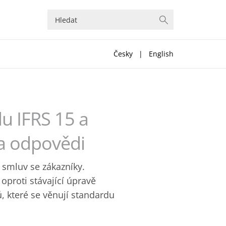
Česky
|
English
du IFRS 15 a
y a odpovědi
 smluv se zákazníky.
proti stávající úpravě
, které se věnují standardu