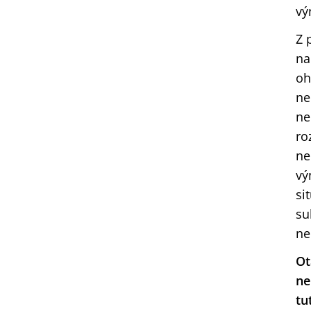
vý
Z 
na
oh
ne
ne
ro
ne
vý
si
su
ne
Ot
ne
tu