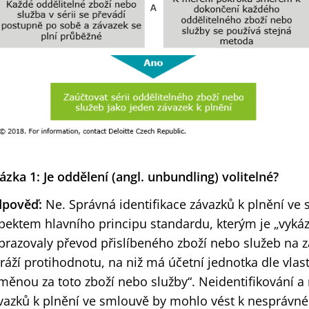
ázka 1: Je oddělení (angl. unbundling) volitelné?
pověď:
Ne. Správná identifikace závazků k plnění ve
pektem hlavního principu standardu, kterým je „vykáz
brazovaly převod přislíbeného zboží nebo služeb na zá
ráží protihodnotu, na niž má účetní jednotka dle vla
měnou za toto zboží nebo služby“. Neidentifikování 
vazků k plnění ve smlouvě by mohlo vést k nesprávn