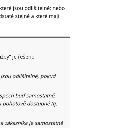
které jsou odlišitelné; nebo
dstatě stejné a které mají
žby“ je řešeno
 jsou odlišitelné, pokud
ospěch buď samostatně,
i pohotově dostupné (tj.
 na zákazníka je samostatně