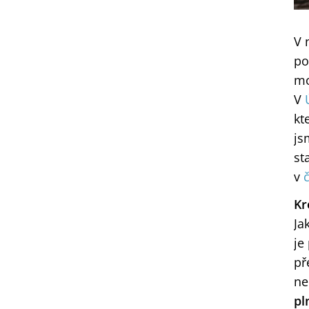
V 
po
mo
V
kt
js
st
v
Kr
Ja
je
př
ne
pl