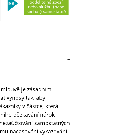
 smlouvě je zásadním
at výnosy tak, aby
kazníky v částce, která
stního očekávání nárok
a nezaúčtování samostatných
ému načasování vykazování