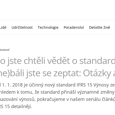
Lidé
Udržitelnost
Technologie
Poradenství
Deloitte živě
tnictví
o jste chtěli vědět o standar
ne)báli jste se zeptat: Otázk
 1. 1. 2018 je účinný nový standard IFRS 15 Výnosy ze
hledem k tomu, že standard přináší významné změny o
kazování výnosů, pokračujeme v našem seriálu článků
RS 15 detailněji.