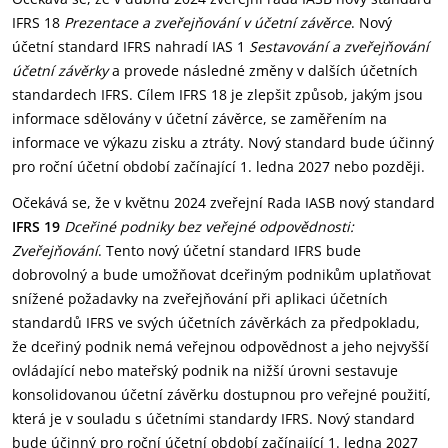
IFRS 18
Prezentace a zveřejňování v účetní závěrce
. Nový
účetní standard IFRS nahradí IAS 1
Sestavování a zveřejňování
účetní závěrky
a provede následné změny v dalších účetních
standardech IFRS. Cílem IFRS 18 je zlepšit způsob, jakým jsou
informace sdělovány v účetní závěrce, se zaměřením na
informace ve výkazu zisku a ztráty. Nový standard bude účinný
pro roční účetní období začínající 1. ledna 2027 nebo později.
Očekává se, že v květnu 2024 zveřejní Rada IASB nový standard
IFRS 19
Dceřiné podniky bez veřejné odpovědnosti:
Zveřejňování
. Tento nový účetní standard IFRS bude
dobrovolný a bude umožňovat dceřiným podnikům uplatňovat
snížené požadavky na zveřejňování při aplikaci účetních
standardů IFRS ve svých účetních závěrkách za předpokladu,
že dceřiný podnik nemá veřejnou odpovědnost a jeho nejvyšší
ovládající nebo mateřský podnik na nižší úrovni sestavuje
konsolidovanou účetní závěrku dostupnou pro veřejné použití,
která je v souladu s účetními standardy IFRS. Nový standard
bude účinný pro roční účetní období začínající 1. ledna 2027