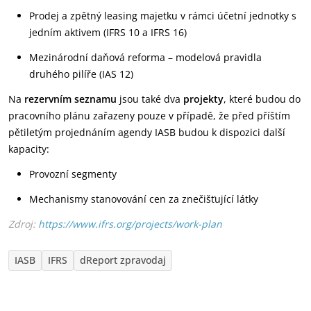
Prodej a zpětný leasing majetku v rámci účetní jednotky s
jedním aktivem (IFRS 10 a IFRS 16)
Mezinárodní daňová reforma – modelová pravidla
druhého pilíře (IAS 12)
Na
rezervním seznamu
jsou také dva
projekty
, které budou do
pracovního plánu zařazeny pouze v případě, že před příštím
pětiletým projednáním agendy IASB budou k dispozici další
kapacity:
Provozní segmenty
Mechanismy stanovování cen za znečišťující látky
Zdroj:
https://www.ifrs.org/projects/work-plan
IASB
IFRS
dReport zpravodaj