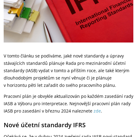
V tomto článku se podíváme, jaké nové standardy a úpravy
stávajících standardů plánuje Rada pro mezinárodní účetní
standardy (IASB) vydat v tomto a příštím roce, ale také kterým
dlouhodobým projektům se nyní věnuje či je plánuje
v horizontu pěti let zařadit do svého pracovního plánu.
Pracovní plán je obvykle aktualizován po každém zasedání rady
IASB a Výboru pro interpretace. Nejnovější pracovní plán rady
IASB pro zasedání v březnu 2024 naleznete
zde
.
Nové účetní standardy IFRS
Očekává se, že v dubnu 2024 zveřejní rada IASB nový standard