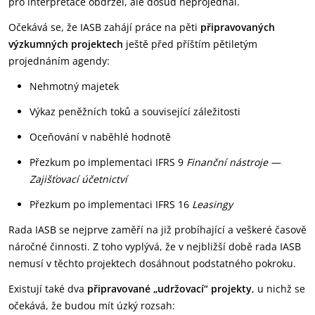
pro interpretace obdržel, ale dosud neprojednal.
Očekává se, že IASB zahájí práce na pěti
připravovaných
výzkumných projektech
ještě před příštím pětiletým
projednáním agendy:
Nehmotný majetek
Výkaz peněžních toků a související záležitosti
Oceňování v naběhlé hodnotě
Přezkum po implementaci IFRS 9
Finanční nástroje —
Zajišťovací účetnictví
Přezkum po implementaci IFRS 16
Leasingy
Rada IASB se nejprve zaměří na již probíhající a veškeré časově
náročné činnosti. Z toho vyplývá, že v nejbližší době rada IASB
nemusí v těchto projektech dosáhnout podstatného pokroku.
Existují také dva
připravované „udržovací“ projekty
, u nichž se
očekává, že budou mít úzký rozsah: