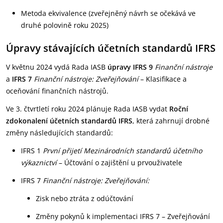
Metoda ekvivalence (zveřejněný návrh se očekává ve
druhé polovině roku 2025)
Úpravy stávajících účetních standardů IFRS
V květnu 2024 vydá Rada IASB
úpravy IFRS 9
Finanční nástroje
a
IFRS 7
Finanční nástroje: Zveřejňování
– Klasifikace a
oceňování finančních nástrojů.
Ve 3. čtvrtletí roku 2024 plánuje Rada IASB vydat
Roční
zdokonalení účetních standardů IFRS
, která zahrnují drobné
změny následujících standardů:
IFRS 1
První přijetí Mezinárodních standardů účetního
výkaznictví
– Účtování o zajištění u prvouživatele
IFRS 7
Finanční nástroje: Zveřejňování:
Zisk nebo ztráta z odúčtování
Změny pokynů k implementaci IFRS 7 – Zveřejňování